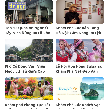
Ninh Thuận
Sao
Top 12 Quán Ăn Ngon Ở
Khám Phá Các Bảo Tàng
Tây Ninh Đừng Bỏ Lỡ Cho
Hà Nội: Cẩm Nang Du Lịch
Mọi Thực Khách
Văn Hóa Thủ Đô
Phố Cổ Đồng Văn: Viên
Lễ Hội Hoa Hồng Bulgaria:
Ngọc Lịch Sử Giữa Cao
Khám Phá Nét Đẹp Văn
Nguyên Đá Hà Giang
Hóa Và “Vàng Lỏng” Xứ Sở
Hoa Hồng
Khám phá Phong Tục Tết
Khám Phá Các Khách Sạn