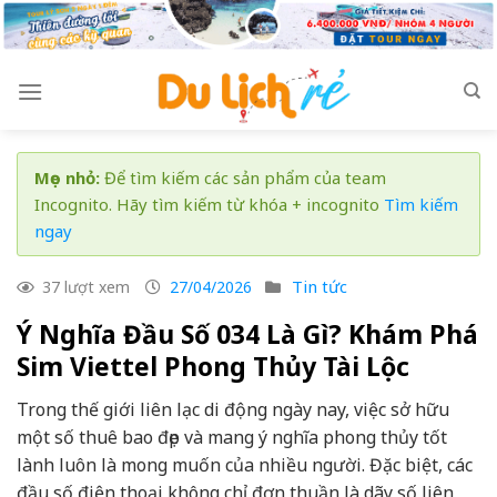
Skip
to
content
Mẹo nhỏ:
Để tìm kiếm các sản phẩm của team
Incognito. Hãy tìm kiếm từ khóa + incognito
Tìm kiếm
ngay
Tin tức
37 lượt xem
27/04/2026
Ý Nghĩa Đầu Số 034 Là Gì? Khám Phá
Sim Viettel Phong Thủy Tài Lộc
Trong thế giới liên lạc di động ngày nay, việc sở hữu
một số thuê bao đẹp và mang ý nghĩa phong thủy tốt
lành luôn là mong muốn của nhiều người. Đặc biệt, các
đầu số điện thoại không chỉ đơn thuần là dãy số liên