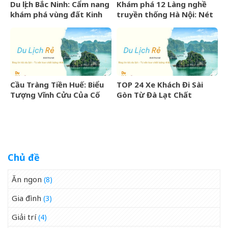
Du lịch Bắc Ninh: Cẩm nang
Khám phá 12 Làng nghề
khám phá vùng đất Kinh
truyền thống Hà Nội: Nét
Bắc văn hiến
đẹp văn hóa nghìn năm
Cầu Tràng Tiền Huế: Biểu
TOP 24 Xe Khách Đi Sài
Tượng Vĩnh Cửu Của Cố
Gòn Từ Đà Lạt Chất
Đô Bên Dòng Sông Hương
Lượng Cao, Uy Tín Nhất
07/2026
Chủ đề
Ăn ngon
(8)
Gia đình
(3)
Giải trí
(4)