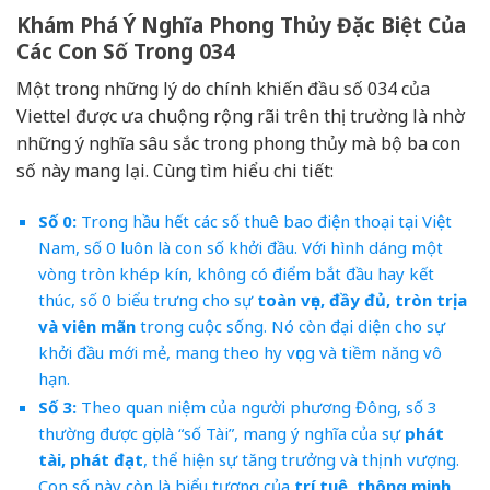
Khám Phá Ý Nghĩa Phong Thủy Đặc Biệt Của
Các Con Số Trong 034
Một trong những lý do chính khiến đầu số 034 của
Viettel được ưa chuộng rộng rãi trên thị trường là nhờ
những ý nghĩa sâu sắc trong phong thủy mà bộ ba con
số này mang lại. Cùng tìm hiểu chi tiết:
Số 0:
Trong hầu hết các số thuê bao điện thoại tại Việt
Nam, số 0 luôn là con số khởi đầu. Với hình dáng một
vòng tròn khép kín, không có điểm bắt đầu hay kết
thúc, số 0 biểu trưng cho sự
toàn vẹn, đầy đủ, tròn trịa
và viên mãn
trong cuộc sống. Nó còn đại diện cho sự
khởi đầu mới mẻ, mang theo hy vọng và tiềm năng vô
hạn.
Số 3:
Theo quan niệm của người phương Đông, số 3
thường được gọi là “số Tài”, mang ý nghĩa của sự
phát
tài, phát đạt
, thể hiện sự tăng trưởng và thịnh vượng.
Con số này còn là biểu tượng của
trí tuệ, thông minh,