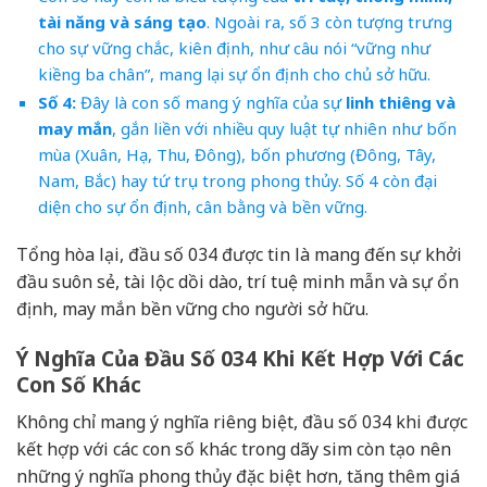
tài năng và sáng tạo
. Ngoài ra, số 3 còn tượng trưng
cho sự vững chắc, kiên định, như câu nói “vững như
kiềng ba chân”, mang lại sự ổn định cho chủ sở hữu.
Số 4:
Đây là con số mang ý nghĩa của sự
linh thiêng và
may mắn
, gắn liền với nhiều quy luật tự nhiên như bốn
mùa (Xuân, Hạ, Thu, Đông), bốn phương (Đông, Tây,
Nam, Bắc) hay tứ trụ trong phong thủy. Số 4 còn đại
diện cho sự ổn định, cân bằng và bền vững.
Tổng hòa lại, đầu số 034 được tin là mang đến sự khởi
đầu suôn sẻ, tài lộc dồi dào, trí tuệ minh mẫn và sự ổn
định, may mắn bền vững cho người sở hữu.
Ý Nghĩa Của Đầu Số 034 Khi Kết Hợp Với Các
Con Số Khác
Không chỉ mang ý nghĩa riêng biệt, đầu số 034 khi được
kết hợp với các con số khác trong dãy sim còn tạo nên
những ý nghĩa phong thủy đặc biệt hơn, tăng thêm giá