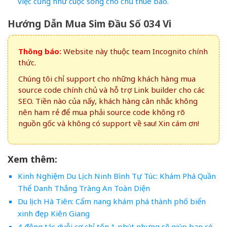
việc cũng như cuộc sống cho chủ thuê bao.
Hướng Dẫn Mua Sim Đầu Số 034 Vi
Thông báo:
Website này thuộc team Incognito chính
thức.
Chúng tôi chỉ support cho những khách hàng mua
source code chính chủ và hỗ trợ Link builder cho các
SEO. Tiền nào của nấy, khách hàng cân nhắc không
nên ham rẻ để mua phải source code không rõ
nguồn gốc và không có support về sau! Xin cám ơn!
Xem thêm:
Kinh Nghiệm Du Lịch Ninh Bình Tự Túc: Khám Phá Quần
Thể Danh Thắng Tràng An Toàn Diện
Du lịch Hà Tiên: Cẩm nang khám phá thành phố biển
xinh đẹp Kiên Giang
4 động tác duỗi cơ chỉ tốn 1 phút nhưng sẽ giúp bạn có