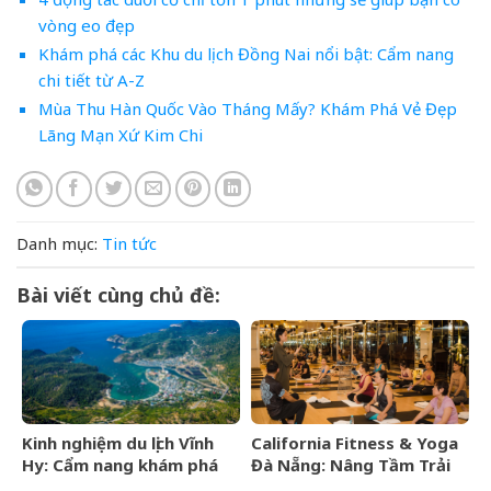
vòng eo đẹp
Khám phá các Khu du lịch Đồng Nai nổi bật: Cẩm nang
chi tiết từ A-Z
Mùa Thu Hàn Quốc Vào Tháng Mấy? Khám Phá Vẻ Đẹp
Lãng Mạn Xứ Kim Chi
Danh mục:
Tin tức
Bài viết cùng chủ đề:
Kinh nghiệm du lịch Vĩnh
California Fitness & Yoga
Hy: Cẩm nang khám phá
Đà Nẵng: Nâng Tầm Trải
viên ngọc hoang sơ của
Nghiệm Yoga Đẳng Cấp 5