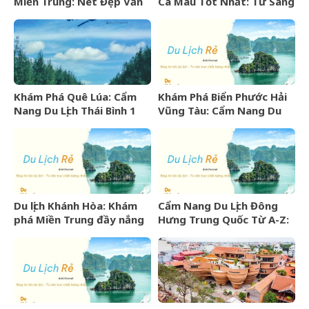
Miền Trung: Nét Đẹp Văn
Cà Mau Tốt Nhất: Từ Sang
Hóa Khó Phai
Trọng Đến Bình Dân
Khám Phá Quê Lúa: Cẩm
Khám Phá Biển Phước Hải
Nang Du Lịch Thái Bình 1
Vũng Tàu: Cẩm Nang Du
Ngày Trọn Vẹn
Lịch Từ A-Z
Du lịch Khánh Hòa: Khám
Cẩm Nang Du Lịch Đông
phá Miền Trung đầy nắng
Hưng Trung Quốc Từ A-Z:
gió và những điểm đến
Kinh Nghiệm, Chi Phí & Lịch
hấp dẫn
Trình Chi Tiết