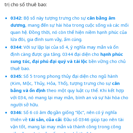
trị cho số thuê bao:
0342:
Bộ số này tượng trưng cho sự
cân bằng âm
dương
, mang đến sự hài hòa trong cuộc sống và các mối
quan hệ. Đồng thời, nó còn thể hiện niềm hạnh phúc của
lứa đôi, gia đình sum vầy, ấm cúng.
0344:
Với sự lặp lại của số 4, ý nghĩa may mắn và ổn
định càng được gia tăng. 0344 đại diện cho
hạnh phúc
sung túc, đại phú đại quý và tài lộc
bền vững cho chủ
thuê bao.
0345:
Số 5 trong phong thủy đại diện cho ngũ hành
(Kim, Mộc, Thủy, Hỏa, Thổ), tượng trưng cho sự
cân
bằng và ổn định
theo một quy luật cụ thể. Khi kết hợp
với 034, nó mang lại may mắn, bình an và sự hài hòa cho
người sở hữu.
0346:
Số 6 có âm đọc gần giống “lộc”, nên có ý nghĩa
thiên về
tài sản, của cải
. Đầu số 0346 giúp tạo nên tài
vận tốt, mang lại may mắn và thành công trong công