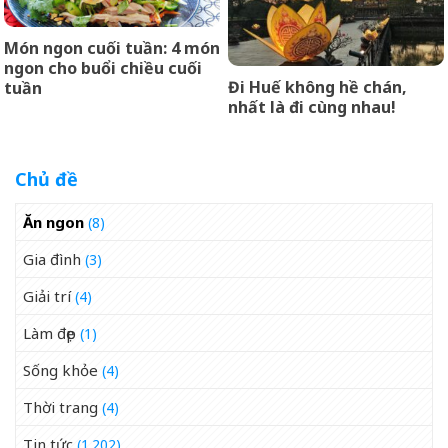
Món ngon cuối tuần: 4 món
ngon cho buổi chiều cuối
Đi Huế không hề chán,
tuần
nhất là đi cùng nhau!
Chủ đề
Ăn ngon
(8)
Gia đình
(3)
Giải trí
(4)
Làm đẹp
(1)
Sống khỏe
(4)
Thời trang
(4)
Tin tức
(1.202)