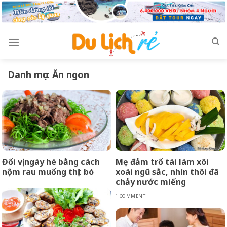
Skip
to
content
Danh mục:
Ăn ngon
Đổi vị ngày hè bằng cách
Mẹ đảm trổ tài làm xôi
nộm rau muống thịt bò
xoài ngũ sắc, nhìn thôi đã
chảy nước miếng
1 COMMENT