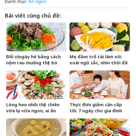
Danh mục:
Ăn ngon
Bài viết cùng chủ đề:
Đổi vị ngày hè bằng cách
Mẹ đảm trổ tài làm xôi
nộm rau muống thịt bò
xoài ngũ sắc, nhìn thôi đã
chảy nước miếng
Lòng heo nhồi thịt chiên
Thực đơn giảm cân cấp
vừa lạ vừa ngon, ai ăn
tốc 7 ngày cho gia đình
cũng mê
siêu hiệu quả