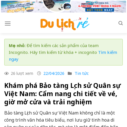
Skip
to
content
Mẹo nhỏ:
Để tìm kiếm các sản phẩm của team
Incognito. Hãy tìm kiếm từ khóa + incognito
Tìm kiếm
ngay
Tin tức
26 lượt xem
22/04/2026
Khám phá Bảo tàng Lịch sử Quân sự
Việt Nam: Cẩm nang chi tiết về vé,
giờ mở cửa và trải nghiệm
Bảo tàng Lịch sử Quân sự Việt Nam không chỉ là một
công trình văn hóa tiêu biểu, nơi lưu giữ tinh hoa di
sản quân sự của dân tộc, mà còn là một điểm đến hấp