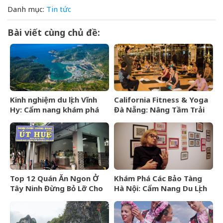
Danh mục:
Tin tức
Bài viết cùng chủ đề:
Kinh nghiệm du lịch Vĩnh
California Fitness & Yoga
Hy: Cẩm nang khám phá
Đà Nẵng: Nâng Tầm Trải
viên ngọc hoang sơ của
Nghiệm Yoga Đẳng Cấp 5
Ninh Thuận
Sao
Top 12 Quán Ăn Ngon Ở
Khám Phá Các Bảo Tàng
Tây Ninh Đừng Bỏ Lỡ Cho
Hà Nội: Cẩm Nang Du Lịch
Mọi Thực Khách
Văn Hóa Thủ Đô