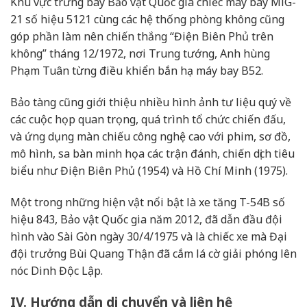
Khu vực trưng bày Bảo vật Quốc gia chiếc máy bay MiG-
21 số hiệu 5121 cùng các hệ thống phòng không cũng
góp phần làm nên chiến thắng “Điện Biên Phủ trên
không” tháng 12/1972, nơi Trung tướng, Anh hùng
Phạm Tuân từng điều khiển bắn hạ máy bay B52.
Bảo tàng cũng giới thiệu nhiều hình ảnh tư liệu quý về
các cuộc họp quan trọng, quá trình tổ chức chiến đấu,
và ứng dụng màn chiếu công nghệ cao với phim, sơ đồ,
mô hình, sa bàn minh họa các trận đánh, chiến dịch tiêu
biểu như Điện Biên Phủ (1954) và Hồ Chí Minh (1975).
Một trong những hiện vật nổi bật là xe tăng T-54B số
hiệu 843, Bảo vật Quốc gia năm 2012, đã dẫn đầu đội
hình vào Sài Gòn ngày 30/4/1975 và là chiếc xe mà Đại
đội trưởng Bùi Quang Thận đã cắm lá cờ giải phóng lên
nóc Dinh Độc Lập.
IV. Hướng dẫn di chuyển và liên hệ