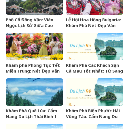
Phố Cổ Đồng Văn: Viên
Lễ Hội Hoa Hồng Bulgaria:
Ngọc Lịch Sử Giữa Cao
Khám Phá Nét Đẹp Văn
Nguyên Đá Hà Giang
Hóa Và “Vàng Lỏng” Xứ Sở
Hoa Hồng
Khám phá Phong Tục Tết
Khám Phá Các Khách Sạn
Miền Trung: Nét Đẹp Văn
Cà Mau Tốt Nhất: Từ Sang
Hóa Khó Phai
Trọng Đến Bình Dân
Khám Phá Quê Lúa: Cẩm
Khám Phá Biển Phước Hải
Nang Du Lịch Thái Bình 1
Vũng Tàu: Cẩm Nang Du
Ngày Trọn Vẹn
Lịch Từ A-Z