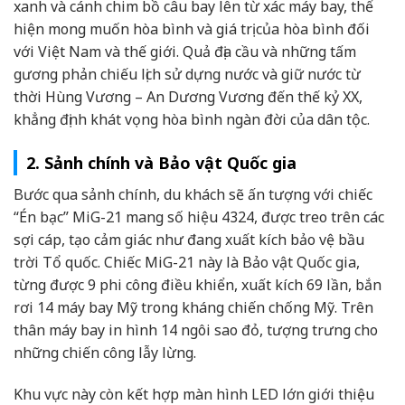
xanh và cánh chim bồ câu bay lên từ xác máy bay, thể
hiện mong muốn hòa bình và giá trị của hòa bình đối
với Việt Nam và thế giới. Quả địa cầu và những tấm
gương phản chiếu lịch sử dựng nước và giữ nước từ
thời Hùng Vương – An Dương Vương đến thế kỷ XX,
khẳng định khát vọng hòa bình ngàn đời của dân tộc.
2. Sảnh chính và Bảo vật Quốc gia
Bước qua sảnh chính, du khách sẽ ấn tượng với chiếc
“Én bạc” MiG-21 mang số hiệu 4324, được treo trên các
sợi cáp, tạo cảm giác như đang xuất kích bảo vệ bầu
trời Tổ quốc. Chiếc MiG-21 này là Bảo vật Quốc gia,
từng được 9 phi công điều khiển, xuất kích 69 lần, bắn
rơi 14 máy bay Mỹ trong kháng chiến chống Mỹ. Trên
thân máy bay in hình 14 ngôi sao đỏ, tượng trưng cho
những chiến công lẫy lừng.
Khu vực này còn kết hợp màn hình LED lớn giới thiệu