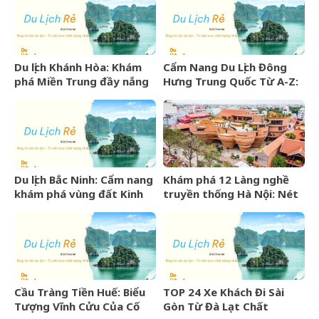
Du lịch Khánh Hòa: Khám
Cẩm Nang Du Lịch Đông
phá Miền Trung đầy nắng
Hưng Trung Quốc Từ A-Z:
gió và những điểm đến
Kinh Nghiệm, Chi Phí & Lịch
hấp dẫn
Trình Chi Tiết
Du lịch Bắc Ninh: Cẩm nang
Khám phá 12 Làng nghề
khám phá vùng đất Kinh
truyền thống Hà Nội: Nét
Bắc văn hiến
đẹp văn hóa nghìn năm
Cầu Tràng Tiền Huế: Biểu
TOP 24 Xe Khách Đi Sài
Tượng Vĩnh Cửu Của Cố
Gòn Từ Đà Lạt Chất