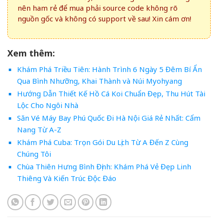
nên ham rẻ để mua phải source code không rõ
nguồn gốc và không có support về sau! Xin cám ơn!
Xem thêm:
Khám Phá Triều Tiên: Hành Trình 6 Ngày 5 Đêm Bí Ẩn
Qua Bình Nhưỡng, Khai Thành và Núi Myohyang
Hướng Dẫn Thiết Kế Hồ Cá Koi Chuẩn Đẹp, Thu Hút Tài
Lộc Cho Ngôi Nhà
Săn Vé Máy Bay Phú Quốc Đi Hà Nội Giá Rẻ Nhất: Cẩm
Nang Từ A-Z
Khám Phá Cuba: Trọn Gói Du Lịch Từ A Đến Z Cùng
Chúng Tôi
Chùa Thiên Hưng Bình Định: Khám Phá Vẻ Đẹp Linh
Thiêng Và Kiến Trúc Độc Đáo