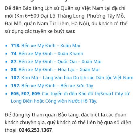
Để đến Bảo tàng Lịch sử Quân sự Việt Nam tại địa chỉ
mới (Km 6+500 Đại Lộ Thăng Long, Phường Tây Mỗ,
Đại Mỗ, quận Nam Từ Liêm, Hà Nội), du khách có thể
sử dụng các tuyến xe buýt sau:
71B
: Bến xe Mỹ Đình – Xuân Mai
74
: Bến xe Mỹ Đình – Xuân Khanh
87
: Bến xe Mỹ Đình – Quốc Oai – Xuân Mai
88
: Bến xe Mỹ Đình – Hòa Lạc – Xuân Mai
107
: Kim Mã – Làng Văn hóa Du lịch các Dân tộc Việt Nam
157
: Bến xe Mỹ Đình – Bến xe Sơn Tây
E05, E07, E09
: Các tuyến đi đến Khu đô thị Smart City từ
Long Biên hoặc Công viên Nước Hồ Tây.
Để đăng ký tham quan Bảo tàng, đặc biệt là các đoàn
khách chuyên gia, quý khách có thể liên hệ qua số điện
thoại:
0246.253.1367
.