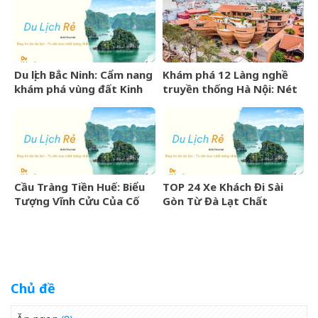
hấp dẫn
Trình Chi Tiết
Du lịch Bắc Ninh: Cẩm nang
Khám phá 12 Làng nghề
khám phá vùng đất Kinh
truyền thống Hà Nội: Nét
Bắc văn hiến
đẹp văn hóa nghìn năm
Cầu Tràng Tiền Huế: Biểu
TOP 24 Xe Khách Đi Sài
Tượng Vĩnh Cửu Của Cố
Gòn Từ Đà Lạt Chất
Đô Bên Dòng Sông Hương
Lượng Cao, Uy Tín Nhất
07/2026
Chủ đề