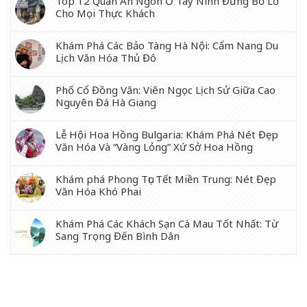
Top 12 Quán Ăn Ngon Ở Tây Ninh Đừng Bỏ Lỡ
Cho Mọi Thực Khách
Khám Phá Các Bảo Tàng Hà Nội: Cẩm Nang Du
Lịch Văn Hóa Thủ Đô
Phố Cổ Đồng Văn: Viên Ngọc Lịch Sử Giữa Cao
Nguyên Đá Hà Giang
Lễ Hội Hoa Hồng Bulgaria: Khám Phá Nét Đẹp
Văn Hóa Và “Vàng Lỏng” Xứ Sở Hoa Hồng
Khám phá Phong Tục Tết Miền Trung: Nét Đẹp
Văn Hóa Khó Phai
Khám Phá Các Khách Sạn Cà Mau Tốt Nhất: Từ
Sang Trọng Đến Bình Dân