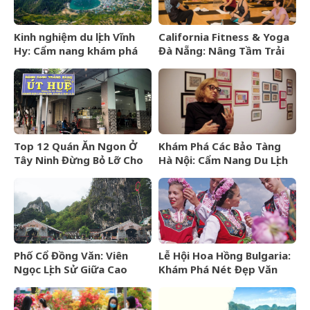
Kinh nghiệm du lịch Vĩnh
California Fitness & Yoga
Hy: Cẩm nang khám phá
Đà Nẵng: Nâng Tầm Trải
viên ngọc hoang sơ của
Nghiệm Yoga Đẳng Cấp 5
Ninh Thuận
Sao
Top 12 Quán Ăn Ngon Ở
Khám Phá Các Bảo Tàng
Tây Ninh Đừng Bỏ Lỡ Cho
Hà Nội: Cẩm Nang Du Lịch
Mọi Thực Khách
Văn Hóa Thủ Đô
Phố Cổ Đồng Văn: Viên
Lễ Hội Hoa Hồng Bulgaria:
Ngọc Lịch Sử Giữa Cao
Khám Phá Nét Đẹp Văn
Nguyên Đá Hà Giang
Hóa Và “Vàng Lỏng” Xứ Sở
Hoa Hồng