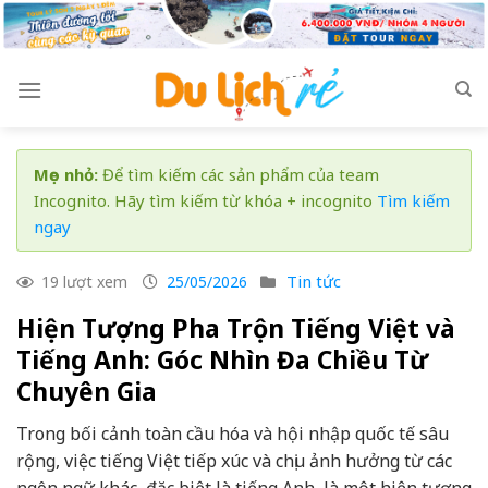
Skip
to
content
Mẹo nhỏ:
Để tìm kiếm các sản phẩm của team
Incognito. Hãy tìm kiếm từ khóa + incognito
Tìm kiếm
ngay
Tin tức
19 lượt xem
25/05/2026
Hiện Tượng Pha Trộn Tiếng Việt và
Tiếng Anh: Góc Nhìn Đa Chiều Từ
Chuyên Gia
Trong bối cảnh toàn cầu hóa và hội nhập quốc tế sâu
rộng, việc tiếng Việt tiếp xúc và chịu ảnh hưởng từ các
ngôn ngữ khác, đặc biệt là tiếng Anh, là một hiện tượng