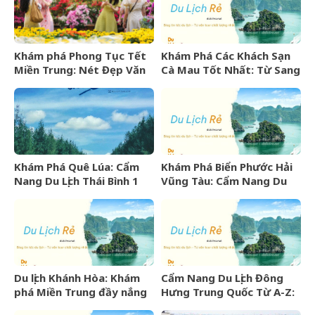
Khám phá Phong Tục Tết
Khám Phá Các Khách Sạn
Miền Trung: Nét Đẹp Văn
Cà Mau Tốt Nhất: Từ Sang
Hóa Khó Phai
Trọng Đến Bình Dân
Khám Phá Quê Lúa: Cẩm
Khám Phá Biển Phước Hải
Nang Du Lịch Thái Bình 1
Vũng Tàu: Cẩm Nang Du
Ngày Trọn Vẹn
Lịch Từ A-Z
Du lịch Khánh Hòa: Khám
Cẩm Nang Du Lịch Đông
phá Miền Trung đầy nắng
Hưng Trung Quốc Từ A-Z:
gió và những điểm đến
Kinh Nghiệm, Chi Phí & Lịch