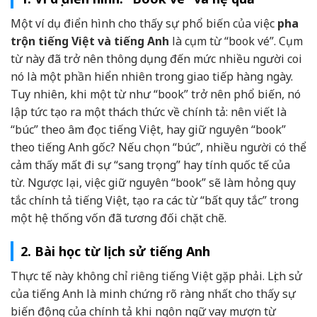
Một ví dụ điển hình cho thấy sự phổ biến của việc
pha
trộn tiếng Việt và tiếng Anh
là cụm từ “book vé”. Cụm
từ này đã trở nên thông dụng đến mức nhiều người coi
nó là một phần hiển nhiên trong giao tiếp hàng ngày.
Tuy nhiên, khi một từ như “book” trở nên phổ biến, nó
lập tức tạo ra một thách thức về chính tả: nên viết là
“búc” theo âm đọc tiếng Việt, hay giữ nguyên “book”
theo tiếng Anh gốc? Nếu chọn “búc”, nhiều người có thể
cảm thấy mất đi sự “sang trọng” hay tính quốc tế của
từ. Ngược lại, việc giữ nguyên “book” sẽ làm hỏng quy
tắc chính tả tiếng Việt, tạo ra các từ “bất quy tắc” trong
một hệ thống vốn đã tương đối chặt chẽ.
2. Bài học từ lịch sử tiếng Anh
Thực tế này không chỉ riêng tiếng Việt gặp phải. Lịch sử
của tiếng Anh là minh chứng rõ ràng nhất cho thấy sự
biến động của chính tả khi ngôn ngữ vay mượn từ