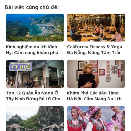
Bài viết cùng chủ đề:
Kinh nghiệm du lịch Vĩnh
California Fitness & Yoga
Hy: Cẩm nang khám phá
Đà Nẵng: Nâng Tầm Trải
viên ngọc hoang sơ của
Nghiệm Yoga Đẳng Cấp 5
Ninh Thuận
Sao
Top 12 Quán Ăn Ngon Ở
Khám Phá Các Bảo Tàng
Tây Ninh Đừng Bỏ Lỡ Cho
Hà Nội: Cẩm Nang Du Lịch
Mọi Thực Khách
Văn Hóa Thủ Đô