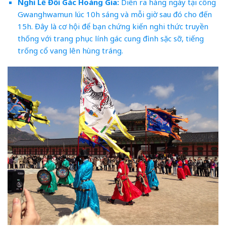
Nghi Lễ Đổi Gác Hoàng Gia:
Diễn ra hàng ngày tại cổng
Gwanghwamun lúc 10h sáng và mỗi giờ sau đó cho đến
15h. Đây là cơ hội để bạn chứng kiến nghi thức truyền
thống với trang phục lính gác cung đình sặc sỡ, tiếng
trống cổ vang lên hùng tráng.