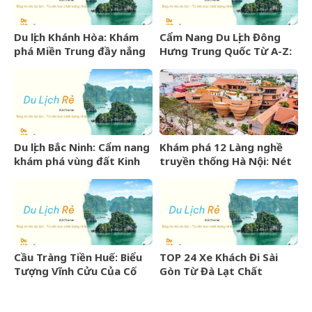
Du lịch Khánh Hòa: Khám
Cẩm Nang Du Lịch Đông
phá Miền Trung đầy nắng
Hưng Trung Quốc Từ A-Z:
gió và những điểm đến
Kinh Nghiệm, Chi Phí & Lịch
hấp dẫn
Trình Chi Tiết
Du lịch Bắc Ninh: Cẩm nang
Khám phá 12 Làng nghề
khám phá vùng đất Kinh
truyền thống Hà Nội: Nét
Bắc văn hiến
đẹp văn hóa nghìn năm
Cầu Tràng Tiền Huế: Biểu
TOP 24 Xe Khách Đi Sài
Tượng Vĩnh Cửu Của Cố
Gòn Từ Đà Lạt Chất
Đô Bên Dòng Sông Hương
Lượng Cao, Uy Tín Nhất
07/2026