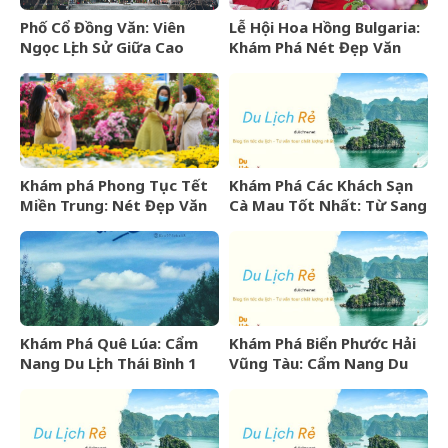
Phố Cổ Đồng Văn: Viên
Lễ Hội Hoa Hồng Bulgaria:
Ngọc Lịch Sử Giữa Cao
Khám Phá Nét Đẹp Văn
Nguyên Đá Hà Giang
Hóa Và “Vàng Lỏng” Xứ Sở
Hoa Hồng
Khám phá Phong Tục Tết
Khám Phá Các Khách Sạn
Miền Trung: Nét Đẹp Văn
Cà Mau Tốt Nhất: Từ Sang
Hóa Khó Phai
Trọng Đến Bình Dân
Khám Phá Quê Lúa: Cẩm
Khám Phá Biển Phước Hải
Nang Du Lịch Thái Bình 1
Vũng Tàu: Cẩm Nang Du
Ngày Trọn Vẹn
Lịch Từ A-Z