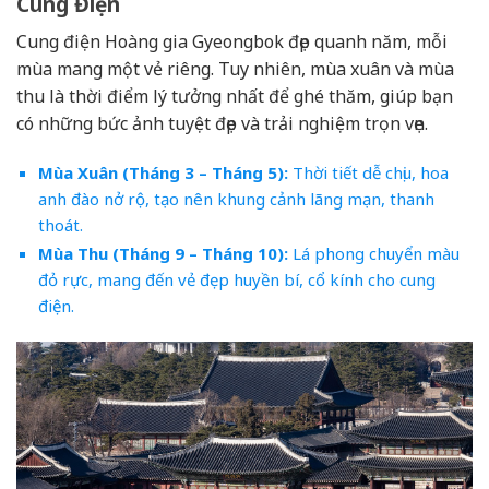
Cung Điện
Cung điện Hoàng gia Gyeongbok đẹp quanh năm, mỗi
mùa mang một vẻ riêng. Tuy nhiên, mùa xuân và mùa
thu là thời điểm lý tưởng nhất để ghé thăm, giúp bạn
có những bức ảnh tuyệt đẹp và trải nghiệm trọn vẹn.
Mùa Xuân (Tháng 3 – Tháng 5):
Thời tiết dễ chịu, hoa
anh đào nở rộ, tạo nên khung cảnh lãng mạn, thanh
thoát.
Mùa Thu (Tháng 9 – Tháng 10):
Lá phong chuyển màu
đỏ rực, mang đến vẻ đẹp huyền bí, cổ kính cho cung
điện.