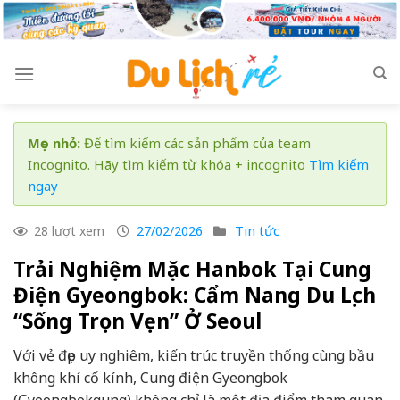
Skip
to
content
Mẹo nhỏ:
Để tìm kiếm các sản phẩm của team
Incognito. Hãy tìm kiếm từ khóa + incognito
Tìm kiếm
ngay
Tin tức
28 lượt xem
27/02/2026
Trải Nghiệm Mặc Hanbok Tại Cung
Điện Gyeongbok: Cẩm Nang Du Lịch
“Sống Trọn Vẹn” Ở Seoul
Với vẻ đẹp uy nghiêm, kiến trúc truyền thống cùng bầu
không khí cổ kính, Cung điện Gyeongbok
(Gyeongbokgung) không chỉ là một địa điểm tham quan