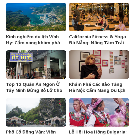
Kinh nghiệm du lịch Vĩnh
California Fitness & Yoga
Hy: Cẩm nang khám phá
Đà Nẵng: Nâng Tầm Trải
viên ngọc hoang sơ của
Nghiệm Yoga Đẳng Cấp 5
Ninh Thuận
Sao
Top 12 Quán Ăn Ngon Ở
Khám Phá Các Bảo Tàng
Tây Ninh Đừng Bỏ Lỡ Cho
Hà Nội: Cẩm Nang Du Lịch
Mọi Thực Khách
Văn Hóa Thủ Đô
Phố Cổ Đồng Văn: Viên
Lễ Hội Hoa Hồng Bulgaria: