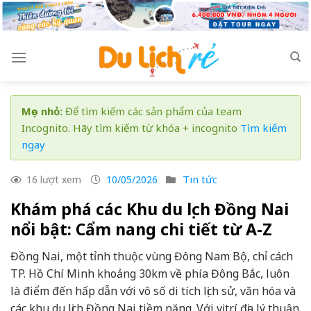
Skip
to
content
Mẹo nhỏ:
Để tìm kiếm các sản phẩm của team
Incognito. Hãy tìm kiếm từ khóa + incognito
Tìm kiếm
ngay
Tin tức
16 lượt xem
10/05/2026
Khám phá các Khu du lịch Đồng Nai
nổi bật: Cẩm nang chi tiết từ A-Z
Đồng Nai, một tỉnh thuộc vùng Đông Nam Bộ, chỉ cách
TP. Hồ Chí Minh khoảng 30km về phía Đông Bắc, luôn
là điểm đến hấp dẫn với vô số di tích lịch sử, văn hóa và
các khu du lịch Đồng Nai tiềm năng. Với vị trí địa lý thuận