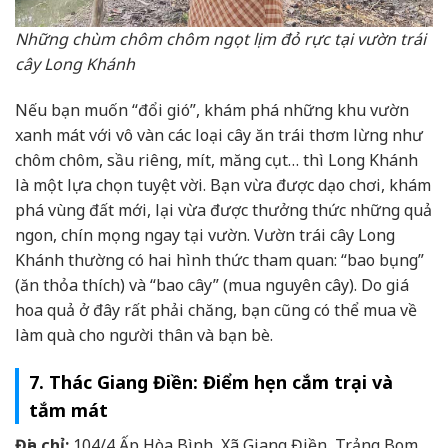
Những chùm chôm chôm ngọt lịm đỏ rực tại vườn trái
cây Long Khánh
Nếu bạn muốn “đổi gió”, khám phá những khu vườn
xanh mát với vô vàn các loại cây ăn trái thơm lừng như
chôm chôm, sầu riêng, mít, măng cụt… thì Long Khánh
là một lựa chọn tuyệt vời. Bạn vừa được dạo chơi, khám
phá vùng đất mới, lại vừa được thưởng thức những quả
ngon, chín mọng ngay tại vườn. Vườn trái cây Long
Khánh thường có hai hình thức tham quan: “bao bụng”
(ăn thỏa thích) và “bao cây” (mua nguyên cây). Do giá
hoa quả ở đây rất phải chăng, bạn cũng có thể mua về
làm quà cho người thân và bạn bè.
7. Thác Giang Điền: Điểm hẹn cắm trại và
tắm mát
Địa chỉ:
104/4 Ấp Hòa Bình, Xã Giang Điền, Trảng Bom,