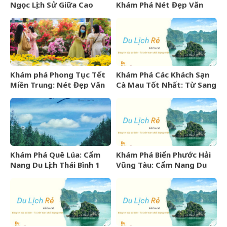
Ngọc Lịch Sử Giữa Cao
Khám Phá Nét Đẹp Văn
Nguyên Đá Hà Giang
Hóa Và “Vàng Lỏng” Xứ Sở
Hoa Hồng
Khám phá Phong Tục Tết
Khám Phá Các Khách Sạn
Miền Trung: Nét Đẹp Văn
Cà Mau Tốt Nhất: Từ Sang
Hóa Khó Phai
Trọng Đến Bình Dân
Khám Phá Quê Lúa: Cẩm
Khám Phá Biển Phước Hải
Nang Du Lịch Thái Bình 1
Vũng Tàu: Cẩm Nang Du
Ngày Trọn Vẹn
Lịch Từ A-Z