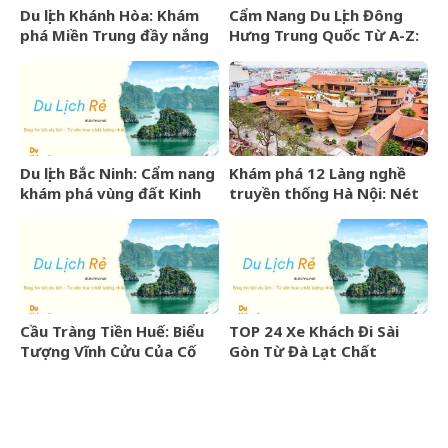
Du lịch Khánh Hòa: Khám
Cẩm Nang Du Lịch Đông
phá Miền Trung đầy nắng
Hưng Trung Quốc Từ A-Z:
gió và những điểm đến
Kinh Nghiệm, Chi Phí & Lịch
hấp dẫn
Trình Chi Tiết
Du lịch Bắc Ninh: Cẩm nang
Khám phá 12 Làng nghề
khám phá vùng đất Kinh
truyền thống Hà Nội: Nét
Bắc văn hiến
đẹp văn hóa nghìn năm
Cầu Tràng Tiền Huế: Biểu
TOP 24 Xe Khách Đi Sài
Tượng Vĩnh Cửu Của Cố
Gòn Từ Đà Lạt Chất
Đô Bên Dòng Sông Hương
Lượng Cao, Uy Tín Nhất
07/2026