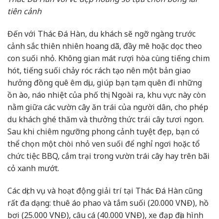
tiên cảnh
Đến với Thác Đá Hàn, du khách sẽ ngỡ ngàng trước
cảnh sắc thiên nhiên hoang dã, đầy mê hoặc dọc theo
con suối nhỏ. Không gian mát rượi hòa cùng tiếng chim
hót, tiếng suối chảy róc rách tạo nên một bản giao
hưởng đồng quê êm dịu, giúp bạn tạm quên đi những
ồn ào, náo nhiệt của phố thị. Ngoài ra, khu vực này còn
nằm giữa các vườn cây ăn trái của người dân, cho phép
du khách ghé thăm và thưởng thức trái cây tươi ngon.
Sau khi chiêm ngưỡng phong cảnh tuyệt đẹp, bạn có
thể chọn một chòi nhỏ ven suối để nghỉ ngơi hoặc tổ
chức tiệc BBQ, cắm trại trong vườn trái cây hay trên bãi
cỏ xanh mướt.
Các dịch vụ và hoạt động giải trí tại Thác Đá Hàn cũng
rất đa dạng: thuê áo phao và tắm suối (20.000 VNĐ), hồ
bơi (25.000 VNĐ), câu cá (40.000 VNĐ), xe đạp địa hình