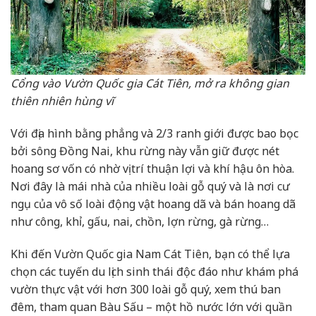
Cổng vào Vườn Quốc gia Cát Tiên, mở ra không gian
thiên nhiên hùng vĩ
Với địa hình bằng phẳng và 2/3 ranh giới được bao bọc
bởi sông Đồng Nai, khu rừng này vẫn giữ được nét
hoang sơ vốn có nhờ vị trí thuận lợi và khí hậu ôn hòa.
Nơi đây là mái nhà của nhiều loài gỗ quý và là nơi cư
ngụ của vô số loài động vật hoang dã và bán hoang dã
như công, khỉ, gấu, nai, chồn, lợn rừng, gà rừng…
Khi đến Vườn Quốc gia Nam Cát Tiên, bạn có thể lựa
chọn các tuyến du lịch sinh thái độc đáo như khám phá
vườn thực vật với hơn 300 loài gỗ quý, xem thú ban
đêm, tham quan Bàu Sấu – một hồ nước lớn với quần