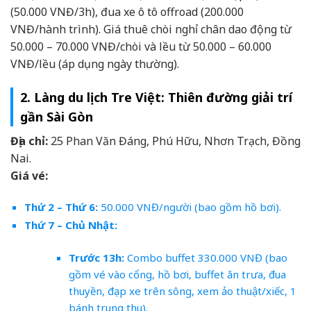
(50.000 VNĐ/3h), đua xe ô tô offroad (200.000
VNĐ/hành trình). Giá thuê chòi nghỉ chân dao động từ
50.000 – 70.000 VNĐ/chòi và lều từ 50.000 – 60.000
VNĐ/lều (áp dụng ngày thường).
2. Làng du lịch Tre Việt: Thiên đường giải trí
gần Sài Gòn
Địa chỉ:
25 Phan Văn Đáng, Phú Hữu, Nhơn Trạch, Đồng
Nai.
Giá vé:
Thứ 2 – Thứ 6:
50.000 VNĐ/người (bao gồm hồ bơi).
Thứ 7 – Chủ Nhật:
Trước 13h:
Combo buffet 330.000 VNĐ (bao
gồm vé vào cổng, hồ bơi, buffet ăn trưa, đua
thuyền, đạp xe trên sông, xem ảo thuật/xiếc, 1
bánh trung thu).