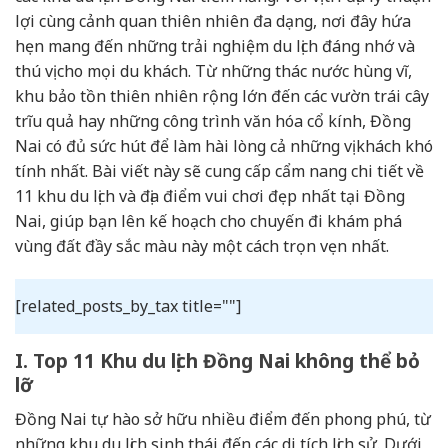
lợi cùng cảnh quan thiên nhiên đa dạng, nơi đây hứa
hẹn mang đến những trải nghiệm du lịch đáng nhớ và
thú vị cho mọi du khách. Từ những thác nước hùng vĩ,
khu bảo tồn thiên nhiên rộng lớn đến các vườn trái cây
trĩu quả hay những công trình văn hóa cổ kính, Đồng
Nai có đủ sức hút để làm hài lòng cả những vị khách khó
tính nhất. Bài viết này sẽ cung cấp cẩm nang chi tiết về
11 khu du lịch và địa điểm vui chơi đẹp nhất tại Đồng
Nai, giúp bạn lên kế hoạch cho chuyến đi khám phá
vùng đất đầy sắc màu này một cách trọn vẹn nhất.
[related_posts_by_tax title=""]
I. Top 11 Khu du lịch Đồng Nai không thể bỏ
lỡ
Đồng Nai tự hào sở hữu nhiều điểm đến phong phú, từ
những khu du lịch sinh thái đến các di tích lịch sử. Dưới