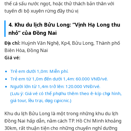
thể cá sấu nước ngọt, hoặc thử thách bản thân với
tuyến đi bộ xuyên rừng đầy thú vị.
4. Khu du lịch Bửu Long: “Vịnh Hạ Long thu
nhỏ” của Đồng Nai
Địa chỉ:
Huỳnh Văn Nghệ, Kp4, Bửu Long, Thành phố
Biên Hòa, Đồng Nai
Giá vé:
Trẻ em dưới 1,0m: Miễn phí.
Trẻ em từ 1,0m đến dưới 1,4m: 60.000 VNĐ/vé.
Người lớn từ 1,4m trở lên: 120.000 VNĐ/vé.
(Lưu ý: Giá vé có thể phụ thu thêm theo ê-kíp chụp hình,
giá tour, lều trại, dụng cụ picnic.)
Khu du lịch Bửu Long là một trong những khu du lịch
Đồng Nai hấp dẫn, nằm cách TP. Hồ Chí Minh khoảng
30km, rất thuận tiện cho những chuyến nghỉ dưỡng