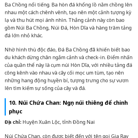
Ba Chồng nổi tiếng. Ba hòn đá khổng lồ nằm chồng lên
nhau một cách chênh vênh, tạo nên một cảnh tượng kỳ
lạ và thu hút mọi ánh nhìn. Thắng cảnh này còn bao
gồm Núi Ba Chồng, Núi Đá, Hòn Dĩa và hàng trăm tảng
đá lớn nhỏ khác.
Nhờ hình thù độc đáo, Đá Ba Chồng đã khiến biết bao
du khách dừng chân ngắm cảnh và check-in. Điểm nhấn
của quần thể này là cụm núi Hòn Dĩa, với nhiều tảng đá
công kênh vào nhau và cây cối mọc um tùm, tạo nên
những hang động huyền bí, tượng trưng cho sự vươn
lên tìm kiếm sự sống của cây và đá.
10. Núi Chứa Chan: Ngọn núi thiêng để chinh
phục
Địa chỉ:
Huyện Xuân Lộc, tỉnh Đồng Nai
Núi Chứa Chan, còn được biết đến với tên gọi Gia Ray