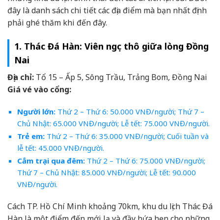
đây là danh sách chi tiết các địa điểm mà bạn nhất định
phải ghé thăm khi đến đây.
1. Thác Đá Hàn: Viên ngọc thô giữa lòng Đồng
Nai
Địa chỉ:
Tổ 15 – Ấp 5, Sông Trầu, Trảng Bom, Đồng Nai
Giá vé vào cổng:
Người lớn:
Thứ 2 – Thứ 6: 50.000 VNĐ/người; Thứ 7 –
Chủ Nhật: 65.000 VNĐ/người; Lễ tết: 75.000 VNĐ/người.
Trẻ em:
Thứ 2 – Thứ 6: 35.000 VNĐ/người; Cuối tuần và
lễ tết: 45.000 VNĐ/người.
Cắm trại qua đêm:
Thứ 2 – Thứ 6: 75.000 VNĐ/người;
Thứ 7 – Chủ Nhật: 85.000 VNĐ/người; Lễ tết: 90.000
VNĐ/người.
Cách TP. Hồ Chí Minh khoảng 70km, khu du lịch Thác Đá
Hàn là một điểm đến mới lạ và đầy hứa hẹn cho những