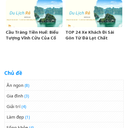
Cầu Tràng Tiền Huế: Biểu
TOP 24 Xe Khách Đi Sài
Tượng Vĩnh Cửu Của Cố
Gòn Từ Đà Lạt Chất
Đô Bên Dòng Sông Hương
Lượng Cao, Uy Tín Nhất
07/2026
Chủ đề
Ăn ngon
(8)
Gia đình
(3)
Giải trí
(4)
Làm đẹp
(1)
Sống khỏe
(4)