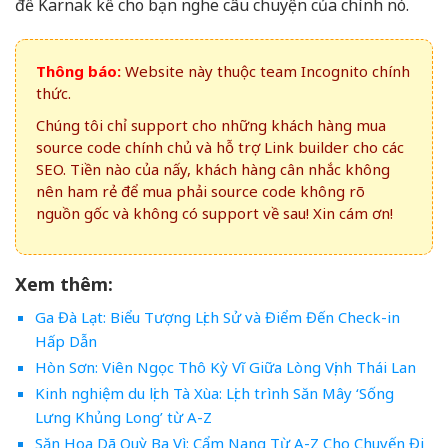
để Karnak kể cho bạn nghe câu chuyện của chính nó.
Thông báo:
Website này thuộc team Incognito chính
thức.
Chúng tôi chỉ support cho những khách hàng mua
source code chính chủ và hỗ trợ Link builder cho các
SEO. Tiền nào của nấy, khách hàng cân nhắc không
nên ham rẻ để mua phải source code không rõ
nguồn gốc và không có support về sau! Xin cám ơn!
Xem thêm:
Ga Đà Lạt: Biểu Tượng Lịch Sử và Điểm Đến Check-in
Hấp Dẫn
Hòn Sơn: Viên Ngọc Thô Kỳ Vĩ Giữa Lòng Vịnh Thái Lan
Kinh nghiệm du lịch Tà Xùa: Lịch trình Săn Mây ‘Sống
Lưng Khủng Long’ từ A-Z
Săn Hoa Dã Quỳ Ba Vì: Cẩm Nang Từ A-Z Cho Chuyến Đi