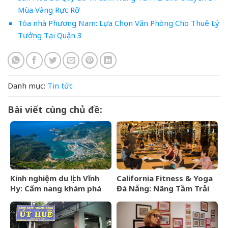
Mùa Vàng Rực Rỡ
Tòa nhà Phương Nam: Lựa Chọn Văn Phòng Cho Thuê Lý
Tưởng Tại Quận 3
Danh mục:
Tin tức
Bài viết cùng chủ đề:
Kinh nghiệm du lịch Vĩnh
California Fitness & Yoga
Hy: Cẩm nang khám phá
Đà Nẵng: Nâng Tầm Trải
viên ngọc hoang sơ của
Nghiệm Yoga Đẳng Cấp 5
Ninh Thuận
Sao