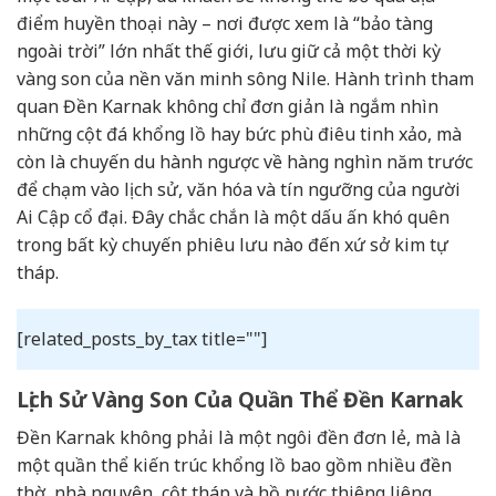
điểm huyền thoại này – nơi được xem là “bảo tàng
ngoài trời” lớn nhất thế giới, lưu giữ cả một thời kỳ
vàng son của nền văn minh sông Nile. Hành trình tham
quan Đền Karnak không chỉ đơn giản là ngắm nhìn
những cột đá khổng lồ hay bức phù điêu tinh xảo, mà
còn là chuyến du hành ngược về hàng nghìn năm trước
để chạm vào lịch sử, văn hóa và tín ngưỡng của người
Ai Cập cổ đại. Đây chắc chắn là một dấu ấn khó quên
trong bất kỳ chuyến phiêu lưu nào đến xứ sở kim tự
tháp.
[related_posts_by_tax title=""]
Lịch Sử Vàng Son Của Quần Thể Đền Karnak
Đền Karnak không phải là một ngôi đền đơn lẻ, mà là
một quần thể kiến trúc khổng lồ bao gồm nhiều đền
thờ, nhà nguyện, cột tháp và hồ nước thiêng liêng,