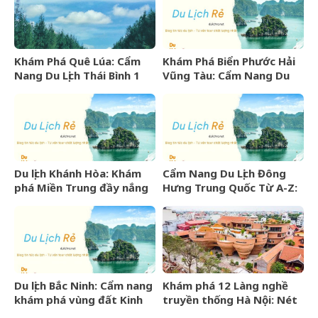
Khám Phá Quê Lúa: Cẩm
Khám Phá Biển Phước Hải
Nang Du Lịch Thái Bình 1
Vũng Tàu: Cẩm Nang Du
Ngày Trọn Vẹn
Lịch Từ A-Z
Du lịch Khánh Hòa: Khám
Cẩm Nang Du Lịch Đông
phá Miền Trung đầy nắng
Hưng Trung Quốc Từ A-Z:
gió và những điểm đến
Kinh Nghiệm, Chi Phí & Lịch
hấp dẫn
Trình Chi Tiết
Du lịch Bắc Ninh: Cẩm nang
Khám phá 12 Làng nghề
khám phá vùng đất Kinh
truyền thống Hà Nội: Nét
Bắc văn hiến
đẹp văn hóa nghìn năm