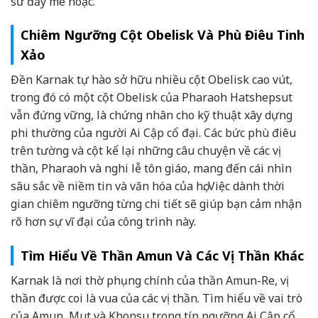
sử đầy mê hoặc.
Chiêm Ngưỡng Cột Obelisk Và Phù Điêu Tinh
Xảo
Đền Karnak tự hào sở hữu nhiều cột Obelisk cao vút,
trong đó có một cột Obelisk của Pharaoh Hatshepsut
vẫn đứng vững, là chứng nhân cho kỹ thuật xây dựng
phi thường của người Ai Cập cổ đại. Các bức phù điêu
trên tường và cột kể lại những câu chuyện về các vị
thần, Pharaoh và nghi lễ tôn giáo, mang đến cái nhìn
sâu sắc về niềm tin và văn hóa của họ. Việc dành thời
gian chiêm ngưỡng từng chi tiết sẽ giúp bạn cảm nhận
rõ hơn sự vĩ đại của công trình này.
Tìm Hiểu Về Thần Amun Và Các Vị Thần Khác
Karnak là nơi thờ phụng chính của thần Amun-Re, vị
thần được coi là vua của các vị thần. Tìm hiểu về vai trò
của Amun, Mut và Khonsu trong tín ngưỡng Ai Cập cổ