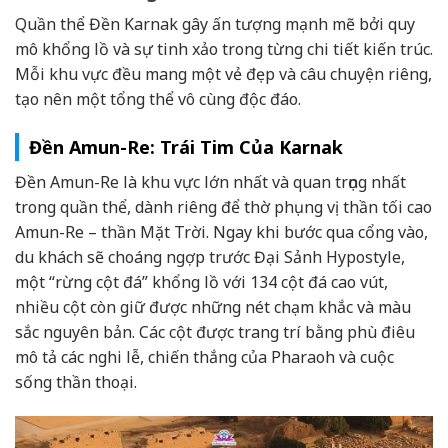
Quần thể Đền Karnak gây ấn tượng mạnh mẽ bởi quy
mô khổng lồ và sự tinh xảo trong từng chi tiết kiến trúc.
Mỗi khu vực đều mang một vẻ đẹp và câu chuyện riêng,
tạo nên một tổng thể vô cùng độc đáo.
Đền Amun-Re: Trái Tim Của Karnak
Đền Amun-Re là khu vực lớn nhất và quan trọng nhất
trong quần thể, dành riêng để thờ phụng vị thần tối cao
Amun-Re – thần Mặt Trời. Ngay khi bước qua cổng vào,
du khách sẽ choáng ngợp trước Đại Sảnh Hypostyle,
một “rừng cột đá” khổng lồ với 134 cột đá cao vút,
nhiều cột còn giữ được những nét chạm khắc và màu
sắc nguyên bản. Các cột được trang trí bằng phù điêu
mô tả các nghi lễ, chiến thắng của Pharaoh và cuộc
sống thần thoại.