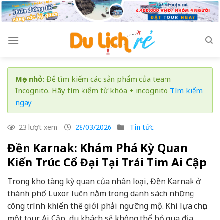
Skip
to
content
Mẹo nhỏ:
Để tìm kiếm các sản phẩm của team
Incognito. Hãy tìm kiếm từ khóa + incognito
Tìm kiếm
ngay
Tin tức
23 lượt xem
28/03/2026
Đền Karnak: Khám Phá Kỳ Quan
Kiến Trúc Cổ Đại Tại Trái Tim Ai Cập
Trong kho tàng kỳ quan của nhân loại, Đền Karnak ở
thành phố Luxor luôn nằm trong danh sách những
công trình khiến thế giới phải ngưỡng mộ. Khi lựa chọn
một tour Ai Cập, du khách sẽ không thể bỏ qua địa