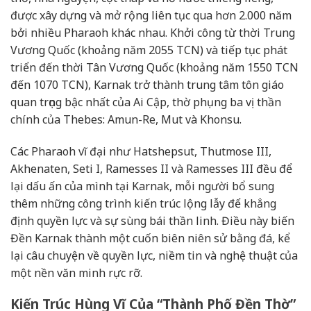
được xây dựng và mở rộng liên tục qua hơn 2.000 năm
bởi nhiều Pharaoh khác nhau. Khởi công từ thời Trung
Vương Quốc (khoảng năm 2055 TCN) và tiếp tục phát
triển đến thời Tân Vương Quốc (khoảng năm 1550 TCN
đến 1070 TCN), Karnak trở thành trung tâm tôn giáo
quan trọng bậc nhất của Ai Cập, thờ phụng ba vị thần
chính của Thebes: Amun-Re, Mut và Khonsu.
Các Pharaoh vĩ đại như Hatshepsut, Thutmose III,
Akhenaten, Seti I, Ramesses II và Ramesses III đều để
lại dấu ấn của mình tại Karnak, mỗi người bổ sung
thêm những công trình kiến trúc lộng lẫy để khẳng
định quyền lực và sự sùng bái thần linh. Điều này biến
Đền Karnak thành một cuốn biên niên sử bằng đá, kể
lại câu chuyện về quyền lực, niềm tin và nghệ thuật của
một nền văn minh rực rỡ.
Kiến Trúc Hùng Vĩ Của “Thành Phố Đền Thờ”