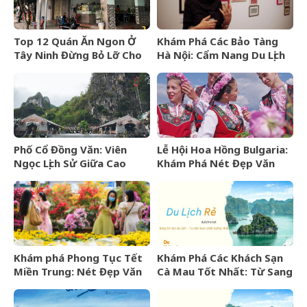
Top 12 Quán Ăn Ngon Ở
Khám Phá Các Bảo Tàng
Tây Ninh Đừng Bỏ Lỡ Cho
Hà Nội: Cẩm Nang Du Lịch
Mọi Thực Khách
Văn Hóa Thủ Đô
Phố Cổ Đồng Văn: Viên
Lễ Hội Hoa Hồng Bulgaria:
Ngọc Lịch Sử Giữa Cao
Khám Phá Nét Đẹp Văn
Nguyên Đá Hà Giang
Hóa Và “Vàng Lỏng” Xứ Sở
Hoa Hồng
Khám phá Phong Tục Tết
Khám Phá Các Khách Sạn
Miền Trung: Nét Đẹp Văn
Cà Mau Tốt Nhất: Từ Sang
Hóa Khó Phai
Trọng Đến Bình Dân