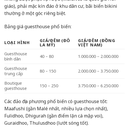
giáo), phải mặc kín đáo ở khu dân cư, bãi biển bikini
thường ở một góc riêng biệt.
Bảng giá guesthouse phổ biến:
GIÁ/ĐÊM (ĐÔ
GIÁ/ĐÊM (ĐỒNG
LOẠI HÌNH
LA MỸ)
VIỆT NAM)
Guesthouse
40 – 80
1.000.000 – 2.000.000
bình dân
Guesthouse
80 – 150
2.000.000 – 3.750.000
trung cấp
Boutique
150 – 250
3.750.000 – 6.250.000
guesthouse
Các đảo địa phương phổ biến có guesthouse tốt:
Maafushi (gần Malé nhất, nhiều lựa chọn nhất),
Fulidhoo, Dhigurah (gần điểm lặn cá mập voi),
Guraidhoo, Thulusdhoo (lướt sóng tốt).