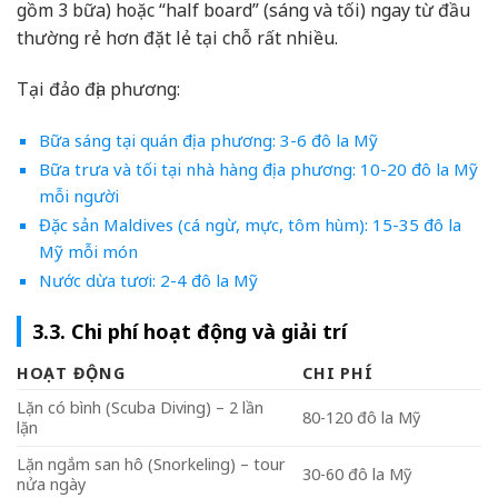
gồm 3 bữa) hoặc “half board” (sáng và tối) ngay từ đầu
thường rẻ hơn đặt lẻ tại chỗ rất nhiều.
Tại đảo địa phương:
Bữa sáng tại quán địa phương: 3-6 đô la Mỹ
Bữa trưa và tối tại nhà hàng địa phương: 10-20 đô la Mỹ
mỗi người
Đặc sản Maldives (cá ngừ, mực, tôm hùm): 15-35 đô la
Mỹ mỗi món
Nước dừa tươi: 2-4 đô la Mỹ
3.3. Chi phí hoạt động và giải trí
HOẠT ĐỘNG
CHI PHÍ
Lặn có bình (Scuba Diving) – 2 lần
80-120 đô la Mỹ
lặn
Lặn ngắm san hô (Snorkeling) – tour
30-60 đô la Mỹ
nửa ngày