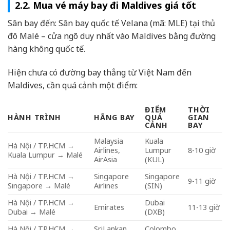
2.2. Mua vé máy bay đi Maldives giá tốt
Sân bay đến: Sân bay quốc tế Velana (mã: MLE) tại thủ
đô Malé – cửa ngõ duy nhất vào Maldives bằng đường
hàng không quốc tế.
Hiện chưa có đường bay thẳng từ Việt Nam đến
Maldives, cần quá cảnh một điểm:
ĐIỂM
THỜI
HÀNH TRÌNH
HÃNG BAY
QUÁ
GIAN
CẢNH
BAY
Malaysia
Kuala
Hà Nội / TP.HCM →
Airlines,
Lumpur
8-10 giờ
Kuala Lumpur → Malé
AirAsia
(KUL)
Hà Nội / TP.HCM →
Singapore
Singapore
9-11 giờ
Singapore → Malé
Airlines
(SIN)
Hà Nội / TP.HCM →
Dubai
Emirates
11-13 giờ
Dubai → Malé
(DXB)
Hà Nội / TP.HCM →
SriLankan
Colombo