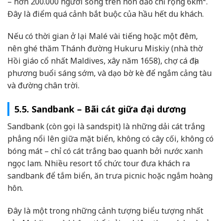
– hơn 200.000 người sống trên hòn đảo chỉ rộng 6km².
Đây là điểm quá cảnh bắt buộc của hầu hết du khách.
Nếu có thời gian ở lại Malé vài tiếng hoặc một đêm,
nên ghé thăm Thánh đường Hukuru Miskiy (nhà thờ
Hồi giáo cổ nhất Maldives, xây năm 1658), chợ cá địa
phương buổi sáng sớm, và dạo bờ kè để ngắm cảng tàu
và đường chân trời.
5.5. Sandbank – Bãi cát giữa đại dương
Sandbank (còn gọi là sandspit) là những dải cát trắng
phẳng nổi lên giữa mặt biển, không có cây cối, không có
bóng mát – chỉ có cát trắng bao quanh bởi nước xanh
ngọc lam. Nhiều resort tổ chức tour đưa khách ra
sandbank để tắm biển, ăn trưa picnic hoặc ngắm hoàng
hôn.
Đây là một trong những cảnh tượng biểu tượng nhất