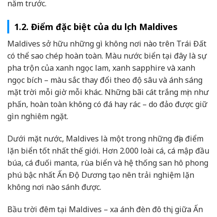
năm trước.
1.2. Điểm đặc biệt của du lịch Maldives
Maldives sở hữu những gì không nơi nào trên Trái Đất
có thể sao chép hoàn toàn. Màu nước biển tại đây là sự
pha trộn của xanh ngọc lam, xanh sapphire và xanh
ngọc bích – màu sắc thay đổi theo độ sâu và ánh sáng
mặt trời mỗi giờ mỗi khác. Những bãi cát trắng mịn như
phấn, hoàn toàn không có đá hay rác – do đảo được giữ
gìn nghiêm ngặt.
Dưới mặt nước, Maldives là một trong những địa điểm
lặn biển tốt nhất thế giới. Hơn 2.000 loài cá, cá mập đầu
búa, cá đuối manta, rùa biển và hệ thống san hô phong
phú bậc nhất Ấn Độ Dương tạo nên trải nghiệm lặn
không nơi nào sánh được.
Bầu trời đêm tại Maldives – xa ánh đèn đô thị, giữa Ấn