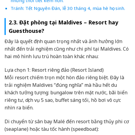
nhưng thời tiết kém hơn.
Tránh: Tết Nguyên Đán, lễ 30 tháng 4, mùa hè học sinh.
2.3. Đặt phòng tại Maldives – Resort hay
Guesthouse?
Đây là quyết định quan trọng nhất và ảnh hưởng lớn
nhất đến trải nghiệm cũng như chi phí tại Maldives. Có
hai mô hình lưu trú hoàn toàn khác nhau:
Lựa chọn 1: Resort riêng đảo (Resort Island)
Mỗi resort chiếm trọn một hòn đảo riêng biệt. Đây là
trải nghiệm Maldives “đúng nghĩa” mà hầu hết du
khách tưởng tượng: bungalow trên mặt nước, bãi biển
riêng tư, dịch vụ 5 sao, buffet sáng tối, hồ bơi vô cực
nhìn ra biển.
Di chuyển từ sân bay Malé đến resort bằng thủy phi cơ
(seaplane) hoặc tàu tốc hành (speedboat):