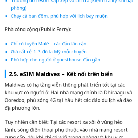
Thường do resort sắp xếp và chi trả (kiểm tra kỹ khi đặt
phòng)
Chạy cả ban đêm, phù hợp với lịch bay muộn.
Phà công cộng (Public Ferry):
Chỉ có tuyến Malé – các đảo lân cận.
Giá rất rẻ: 1-3 đô la Mỹ mỗi chuyến.
Phù hợp cho người ở guesthouse đảo gần.
2.5. eSIM Maldives – Kết nối trên biển
Maldives có hạ tầng viễn thông phát triển tốt tại các
khu vực có người ở. Hai nhà mạng chính là Dhiraagu và
Ooredoo, phủ sóng 4G tại hầu hết các đảo du lịch và đảo
địa phương lớn.
Tuy nhiên cần biết: Tại các resort xa xôi ở vùng hẻo
lánh, sóng điện thoại phụ thuộc vào nhà mạng resort
cung cấp, đôi khi chỉ có wifi trong phòng và khu vực