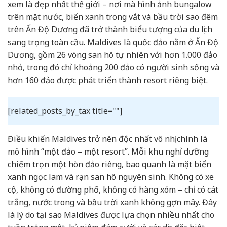
xem là đẹp nhất thế giới – nơi mà hình ảnh bungalow
trên mặt nước, biển xanh trong vắt và bầu trời sao đêm
trên Ấn Độ Dương đã trở thành biểu tượng của du lịch
sang trọng toàn cầu. Maldives là quốc đảo nằm ở Ấn Độ
Dương, gồm 26 vòng san hô tự nhiên với hơn 1.000 đảo
nhỏ, trong đó chỉ khoảng 200 đảo có người sinh sống và
hơn 160 đảo được phát triển thành resort riêng biệt.
[related_posts_by_tax title=""]
Điều khiến Maldives trở nên độc nhất vô nhị chính là
mô hình “một đảo – một resort”. Mỗi khu nghỉ dưỡng
chiếm trọn một hòn đảo riêng, bao quanh là mặt biển
xanh ngọc lam và rạn san hô nguyên sinh. Không có xe
cộ, không có đường phố, không có hàng xóm – chỉ có cát
trắng, nước trong và bầu trời xanh không gợn mây. Đây
là lý do tại sao Maldives được lựa chọn nhiều nhất cho