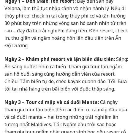
Ngày 1 – Đến Malé, lên resort:
Bay đến sân bay
Velana, làm thủ tục nhập cảnh và nhận hành lý. Nếu đi
thủy phi cơ, check in tại cảng thủy phi cơ và tận hưởng
30 phút bay trên những vòng san hô xanh nhìn từ trên
cao – đây đã là trải nghiệm đáng tiền. Đến resort, check
in, thư giãn và ngắm hoàng hôn lần đầu tiên trên Ấn
Độ Dương.
Ngày 2 – Khám phá resort và lặn biển đầu tiên:
Sáng:
Ăn sáng buffet nhìn ra biển. Tham gia tour lặn ngắm
san hô buổi sáng cùng hướng dẫn viên của resort.
Chiều: Tắm biển tự do, chèo kayak quanh đảo. Tối: Bữa
tối tại nhà hàng trên bãi biển với đuốc thắp sáng.
Ngày 3 – Tour cá mập và cá đuối Manta:
Cả ngày
tham gia tour lặn biển đến các điểm có cá mập đầu búa
và cá đuối manta – hai trong những trải nghiệm ấn
tượng nhất Maldives. Tối: Ngắm bầu trời sao hoặc
tham gia tour ngắm phát quang sinh học nếu resort có