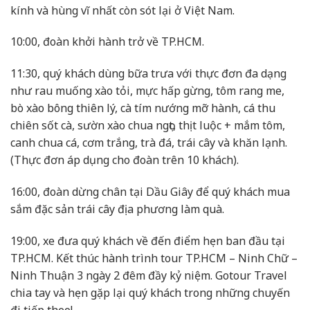
kính và hùng vĩ nhất còn sót lại ở Việt Nam.
10:00, đoàn khởi hành trở về TP.HCM.
11:30, quý khách dùng bữa trưa với thực đơn đa dạng
như rau muống xào tỏi, mực hấp gừng, tôm rang me,
bò xào bông thiên lý, cà tím nướng mỡ hành, cá thu
chiên sốt cà, sườn xào chua ngọt, thịt luộc + mắm tôm,
canh chua cá, cơm trắng, trà đá, trái cây và khăn lạnh.
(Thực đơn áp dụng cho đoàn trên 10 khách).
16:00, đoàn dừng chân tại Dầu Giây để quý khách mua
sắm đặc sản trái cây địa phương làm quà.
19:00, xe đưa quý khách về đến điểm hẹn ban đầu tại
TP.HCM. Kết thúc hành trình tour TP.HCM – Ninh Chữ –
Ninh Thuận 3 ngày 2 đêm đầy kỷ niệm. Gotour Travel
chia tay và hẹn gặp lại quý khách trong những chuyến
đi tiếp theo!