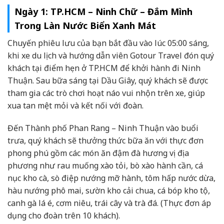
Ngày 1: TP.HCM – Ninh Chữ – Đắm Mình
Trong Làn Nước Biển Xanh Mát
Chuyến phiêu lưu của bạn bắt đầu vào lúc 05:00 sáng,
khi xe du lịch và hướng dẫn viên Gotour Travel đón quý
khách tại điểm hẹn ở TP.HCM để khởi hành đi Ninh
Thuận. Sau bữa sáng tại Dầu Giây, quý khách sẽ được
tham gia các trò chơi hoạt náo vui nhộn trên xe, giúp
xua tan mệt mỏi và kết nối với đoàn.
Đến Thành phố Phan Rang – Ninh Thuận vào buổi
trưa, quý khách sẽ thưởng thức bữa ăn với thực đơn
phong phú gồm các món ăn đậm đà hương vị địa
phương như rau muống xào tỏi, bò xào hành cần, cá
nục kho cà, sò điệp nướng mỡ hành, tôm hấp nước dừa,
hàu nướng phô mai, sườn kho cải chua, cá bóp kho tộ,
canh gà lá é, cơm niêu, trái cây và trà đá. (Thực đơn áp
dụng cho đoàn trên 10 khách).