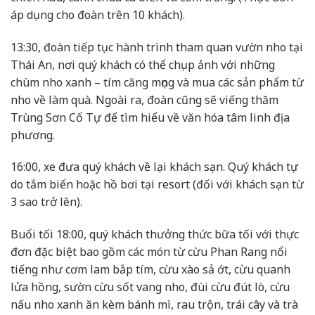
áp dụng cho đoàn trên 10 khách).
13:30, đoàn tiếp tục hành trình tham quan vườn nho tại
Thái An, nơi quý khách có thể chụp ảnh với những
chùm nho xanh – tím căng mọng và mua các sản phẩm từ
nho về làm quà. Ngoài ra, đoàn cũng sẽ viếng thăm
Trùng Sơn Cổ Tự để tìm hiểu về văn hóa tâm linh địa
phương.
16:00, xe đưa quý khách về lại khách sạn. Quý khách tự
do tắm biển hoặc hồ bơi tại resort (đối với khách sạn từ
3 sao trở lên).
Buổi tối 18:00, quý khách thưởng thức bữa tối với thực
đơn đặc biệt bao gồm các món từ cừu Phan Rang nổi
tiếng như cơm lam bắp tím, cừu xào sả ớt, cừu quanh
lửa hồng, sườn cừu sốt vang nho, đùi cừu đút lò, cừu
nấu nho xanh ăn kèm bánh mì, rau trộn, trái cây và trà