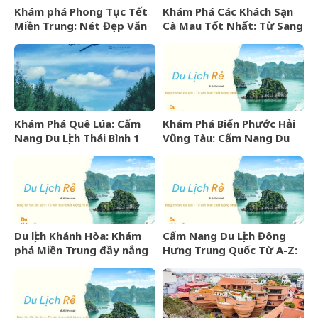
Khám phá Phong Tục Tết
Khám Phá Các Khách Sạn
Miền Trung: Nét Đẹp Văn
Cà Mau Tốt Nhất: Từ Sang
Hóa Khó Phai
Trọng Đến Bình Dân
Khám Phá Quê Lúa: Cẩm
Khám Phá Biển Phước Hải
Nang Du Lịch Thái Bình 1
Vũng Tàu: Cẩm Nang Du
Ngày Trọn Vẹn
Lịch Từ A-Z
Du lịch Khánh Hòa: Khám
Cẩm Nang Du Lịch Đông
phá Miền Trung đầy nắng
Hưng Trung Quốc Từ A-Z:
gió và những điểm đến
Kinh Nghiệm, Chi Phí & Lịch
hấp dẫn
Trình Chi Tiết