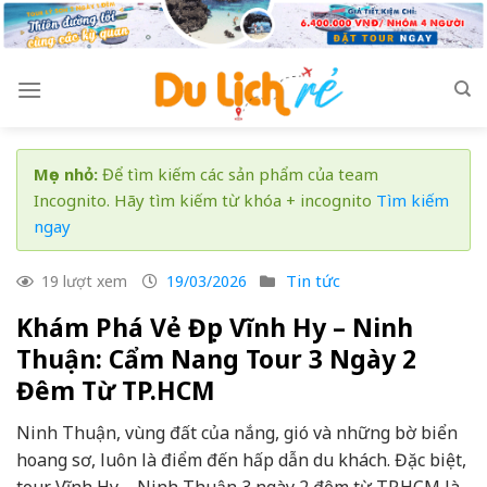
Skip
to
content
Mẹo nhỏ:
Để tìm kiếm các sản phẩm của team
Incognito. Hãy tìm kiếm từ khóa + incognito
Tìm kiếm
ngay
Tin tức
19 lượt xem
19/03/2026
Khám Phá Vẻ Đẹp Vĩnh Hy – Ninh
Thuận: Cẩm Nang Tour 3 Ngày 2
Đêm Từ TP.HCM
Ninh Thuận, vùng đất của nắng, gió và những bờ biển
hoang sơ, luôn là điểm đến hấp dẫn du khách. Đặc biệt,
tour Vĩnh Hy – Ninh Thuận 3 ngày 2 đêm từ TP.HCM là