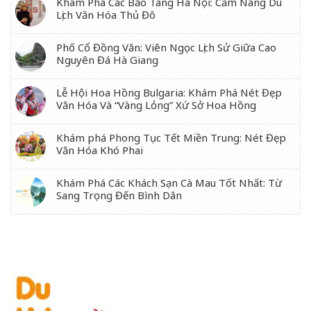
Khám Phá Các Bảo Tàng Hà Nội: Cẩm Nang Du
Lịch Văn Hóa Thủ Đô
Phố Cổ Đồng Văn: Viên Ngọc Lịch Sử Giữa Cao
Nguyên Đá Hà Giang
Lễ Hội Hoa Hồng Bulgaria: Khám Phá Nét Đẹp
Văn Hóa Và “Vàng Lỏng” Xứ Sở Hoa Hồng
Khám phá Phong Tục Tết Miền Trung: Nét Đẹp
Văn Hóa Khó Phai
Khám Phá Các Khách Sạn Cà Mau Tốt Nhất: Từ
Sang Trọng Đến Bình Dân