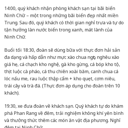
14:00, quý khách nhận phòng khách sạn tại bãi biển
Ninh Chữ – một trong những bãi biển đẹp nhất miền
Trung. Sau đó, quý khách có thời gian nghỉ trưa và tự do
tận hưởng làn nước biển trong xanh, mát lành của
Ninh Chữ.
Buổi tối 18:30, đoàn sẽ dùng bữa với thực đơn hải sản
đa dạng và hấp dẫn như mực xào chua ngọt, nghêu xào
giá hẹ, cá chạch kho nghệ, gà kho gừng, cá bóp kho tộ,
thịt luộc cà pháo, cá thu chiên xoài băm, canh chua cá
lóc nấu me, rau luộc thập cẩm + kho quẹt, cơm niêu,
trái cây và trà đá. (Thực đơn áp dụng cho đoàn trên 10
khách).
19:30, xe đưa đoàn về khách sạn. Quý khách tự do khám
phá Phan Rang về đêm, trải nghiệm không khí yên bình
và thưởng thức thêm các món ăn vặt địa phương. Nghỉ
đêm tại Ninh Chữ.