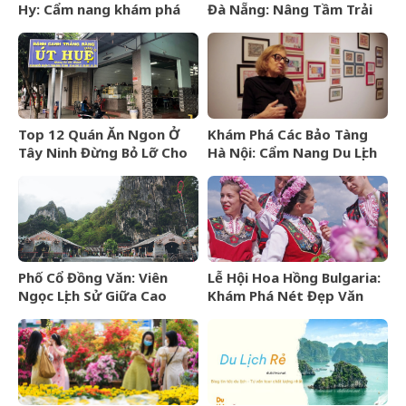
Hy: Cẩm nang khám phá
Đà Nẵng: Nâng Tầm Trải
viên ngọc hoang sơ của
Nghiệm Yoga Đẳng Cấp 5
Ninh Thuận
Sao
Top 12 Quán Ăn Ngon Ở
Khám Phá Các Bảo Tàng
Tây Ninh Đừng Bỏ Lỡ Cho
Hà Nội: Cẩm Nang Du Lịch
Mọi Thực Khách
Văn Hóa Thủ Đô
Phố Cổ Đồng Văn: Viên
Lễ Hội Hoa Hồng Bulgaria:
Ngọc Lịch Sử Giữa Cao
Khám Phá Nét Đẹp Văn
Nguyên Đá Hà Giang
Hóa Và “Vàng Lỏng” Xứ Sở
Hoa Hồng