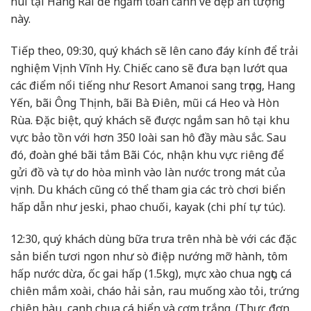
núi tại Hang Rái để ngắm toàn cảnh vẻ đẹp ấn tượng
này.
Tiếp theo, 09:30, quý khách sẽ lên cano đáy kính để trải
nghiệm Vịnh Vĩnh Hy. Chiếc cano sẽ đưa bạn lướt qua
các điểm nổi tiếng như Resort Amanoi sang trọng, Hang
Yến, bãi Ông Thịnh, bãi Bà Điên, mũi cá Heo và Hòn
Rùa. Đặc biệt, quý khách sẽ được ngắm san hô tại khu
vực bảo tồn với hơn 350 loài san hô đầy màu sắc. Sau
đó, đoàn ghé bãi tắm Bãi Cóc, nhận khu vực riêng để
gửi đồ và tự do hòa mình vào làn nước trong mát của
vịnh. Du khách cũng có thể tham gia các trò chơi biển
hấp dẫn như jeski, phao chuối, kayak (chi phí tự túc).
12:30, quý khách dùng bữa trưa trên nhà bè với các đặc
sản biển tươi ngon như sò điệp nướng mỡ hành, tôm
hấp nước dừa, ốc gai hấp (1.5kg), mực xào chua ngọt, cá
chiên mắm xoài, cháo hải sản, rau muống xào tỏi, trứng
chiên hàu, canh chua cá biển và cơm trắng. (Thực đơn