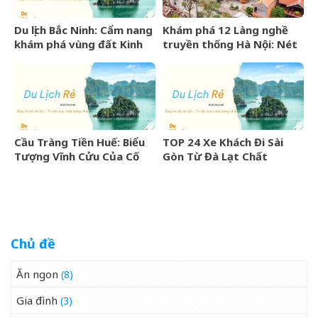
Du lịch Bắc Ninh: Cẩm nang
Khám phá 12 Làng nghề
khám phá vùng đất Kinh
truyền thống Hà Nội: Nét
Bắc văn hiến
đẹp văn hóa nghìn năm
Cầu Tràng Tiền Huế: Biểu
TOP 24 Xe Khách Đi Sài
Tượng Vĩnh Cửu Của Cố
Gòn Từ Đà Lạt Chất
Đô Bên Dòng Sông Hương
Lượng Cao, Uy Tín Nhất
07/2026
Chủ đề
Ăn ngon
(8)
Gia đình
(3)