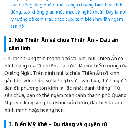
con đường làng nhỏ được trang trí bằng bích họa sinh
động, tạo không gian mộc mạc và nghệ thuật. Đây là nơi
lý tưởng để cắm trại, chèo sup, tắm biển hay lặn ngắm
san hô.
2. Núi Thiên Ấn và chùa Thiên Ấn – Dấu ấn
tâm linh
Chỉ cách trung tâm thành phố vài km, núi Thiên Ấn có
hình dáng tựa “ấn triện của trời”, là một biểu tượng của
Quảng Ngãi. Trên đỉnh núi là chùa Thiên Ấn cổ kính,
gắn liền với nhiều sự kiện lịch sử – văn hóa, được người
dân địa phương tôn kính là “đệ nhất danh thắng”. Từ
sân chùa, bạn có thể ngắm toàn cảnh thành phố Quảng
Ngãi và dòng sông Trà Khúc uốn lượn, đặc biệt là vào
bình minh hoặc hoàng hôn.
3. Biển Mỹ Khê – Dịu dàng và quyến rũ