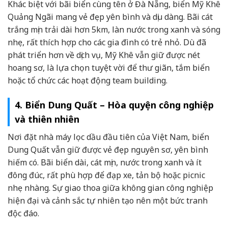
Khác biệt với bãi biển cùng tên ở Đà Nẵng, biển Mỹ Khê
Quảng Ngãi mang vẻ đẹp yên bình và dịu dàng. Bãi cát
trắng mịn trải dài hơn 5km, làn nước trong xanh và sóng
nhẹ, rất thích hợp cho các gia đình có trẻ nhỏ. Dù đã
phát triển hơn về dịch vụ, Mỹ Khê vẫn giữ được nét
hoang sơ, là lựa chọn tuyệt vời để thư giãn, tắm biển
hoặc tổ chức các hoạt động team building.
4. Biển Dung Quất – Hòa quyện công nghiệp
và thiên nhiên
Nơi đặt nhà máy lọc dầu đầu tiên của Việt Nam, biển
Dung Quất vẫn giữ được vẻ đẹp nguyên sơ, yên bình
hiếm có. Bãi biển dài, cát mịn, nước trong xanh và ít
đông đúc, rất phù hợp để đạp xe, tản bộ hoặc picnic
nhẹ nhàng. Sự giao thoa giữa không gian công nghiệp
hiện đại và cảnh sắc tự nhiên tạo nên một bức tranh
độc đáo.