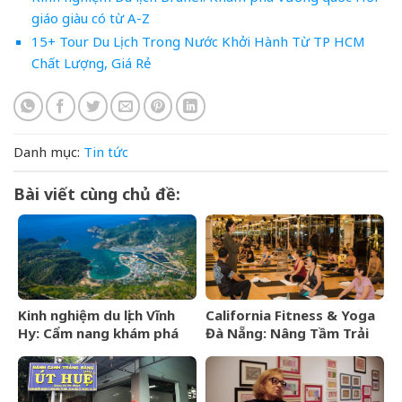
giáo giàu có từ A-Z
15+ Tour Du Lịch Trong Nước Khởi Hành Từ TP HCM
Chất Lượng, Giá Rẻ
Danh mục:
Tin tức
Bài viết cùng chủ đề:
Kinh nghiệm du lịch Vĩnh
California Fitness & Yoga
Hy: Cẩm nang khám phá
Đà Nẵng: Nâng Tầm Trải
viên ngọc hoang sơ của
Nghiệm Yoga Đẳng Cấp 5
Ninh Thuận
Sao