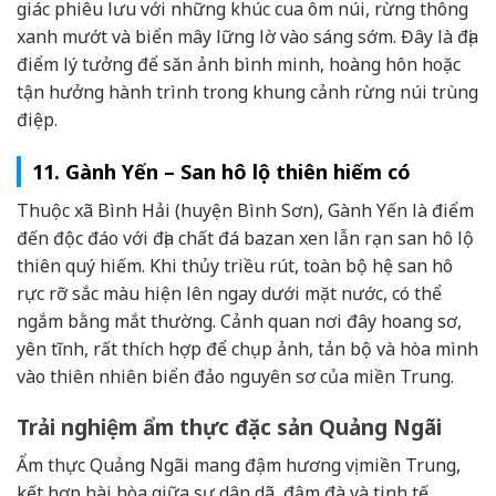
giác phiêu lưu với những khúc cua ôm núi, rừng thông
xanh mướt và biển mây lững lờ vào sáng sớm. Đây là địa
điểm lý tưởng để săn ảnh bình minh, hoàng hôn hoặc
tận hưởng hành trình trong khung cảnh rừng núi trùng
điệp.
11. Gành Yến – San hô lộ thiên hiếm có
Thuộc xã Bình Hải (huyện Bình Sơn), Gành Yến là điểm
đến độc đáo với địa chất đá bazan xen lẫn rạn san hô lộ
thiên quý hiếm. Khi thủy triều rút, toàn bộ hệ san hô
rực rỡ sắc màu hiện lên ngay dưới mặt nước, có thể
ngắm bằng mắt thường. Cảnh quan nơi đây hoang sơ,
yên tĩnh, rất thích hợp để chụp ảnh, tản bộ và hòa mình
vào thiên nhiên biển đảo nguyên sơ của miền Trung.
Trải nghiệm ẩm thực đặc sản Quảng Ngãi
Ẩm thực Quảng Ngãi mang đậm hương vị miền Trung,
kết hợp hài hòa giữa sự dân dã, đậm đà và tinh tế.