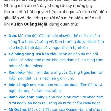
Những món ăn nơi đây không cầu kỳ nhưng gây
thương nhớ bởi nguyên liệu tươi ngon và cách chế biến
gắn liền với đời sống người dân miền biển, miền núi.
Khi
du lịch Quảng Ngãi
, đừng quên thử:
Don
: Món ăn độc đáo từ loài nhuyễn thể nhỏ chỉ có ở
sông Trà Khúc và sông Vệ. Don thường được nấu thành
súp hoặc bánh đập, có vị ngọt thanh tự nhiên.
Cá bống sông Trà kho tiêu
: Món ăn dân dã mà nổi
tiếng, cá bống nhỏ được kho rim đậm đà, ăn cùng cơm
nóng rất đưa miệng.
Ram bắp
: Món ram đặc trưng của Quảng Ngãi, làm từ
bắp non, thịt, và lá hẹ, chiên giòn rụm.
Bún cá ngừ um
: Món bún với nước dùng đậm đà từ cá
ngừ, thường ăn kèm rau sống.
Bánh xèo tôm nhảy
: Bánh xèo giòn rụm với nhân tôm
tươi ngon, ăn kèm rau sống và nước chấm chua ngọt.
Mì Quảng
: Mặc dù là đặc sản của Quảng Nam, nhưng mì