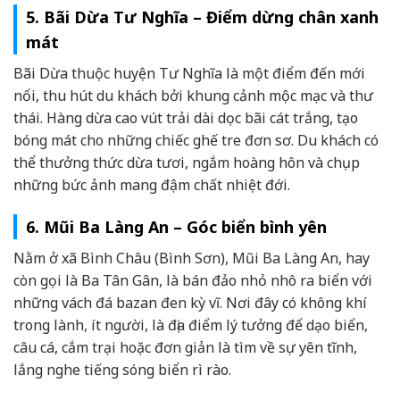
5. Bãi Dừa Tư Nghĩa – Điểm dừng chân xanh
mát
Bãi Dừa thuộc huyện Tư Nghĩa là một điểm đến mới
nổi, thu hút du khách bởi khung cảnh mộc mạc và thư
thái. Hàng dừa cao vút trải dài dọc bãi cát trắng, tạo
bóng mát cho những chiếc ghế tre đơn sơ. Du khách có
thể thưởng thức dừa tươi, ngắm hoàng hôn và chụp
những bức ảnh mang đậm chất nhiệt đới.
6. Mũi Ba Làng An – Góc biển bình yên
Nằm ở xã Bình Châu (Bình Sơn), Mũi Ba Làng An, hay
còn gọi là Ba Tân Gân, là bán đảo nhỏ nhô ra biển với
những vách đá bazan đen kỳ vĩ. Nơi đây có không khí
trong lành, ít người, là địa điểm lý tưởng để dạo biển,
câu cá, cắm trại hoặc đơn giản là tìm về sự yên tĩnh,
lắng nghe tiếng sóng biển rì rào.