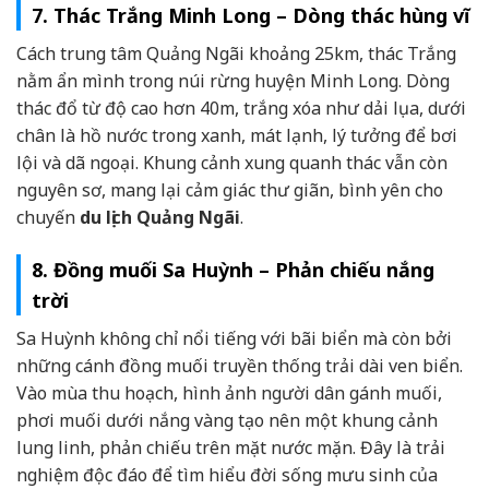
7. Thác Trắng Minh Long – Dòng thác hùng vĩ
Cách trung tâm Quảng Ngãi khoảng 25km, thác Trắng
nằm ẩn mình trong núi rừng huyện Minh Long. Dòng
thác đổ từ độ cao hơn 40m, trắng xóa như dải lụa, dưới
chân là hồ nước trong xanh, mát lạnh, lý tưởng để bơi
lội và dã ngoại. Khung cảnh xung quanh thác vẫn còn
nguyên sơ, mang lại cảm giác thư giãn, bình yên cho
chuyến
du lịch Quảng Ngãi
.
8. Đồng muối Sa Huỳnh – Phản chiếu nắng
trời
Sa Huỳnh không chỉ nổi tiếng với bãi biển mà còn bởi
những cánh đồng muối truyền thống trải dài ven biển.
Vào mùa thu hoạch, hình ảnh người dân gánh muối,
phơi muối dưới nắng vàng tạo nên một khung cảnh
lung linh, phản chiếu trên mặt nước mặn. Đây là trải
nghiệm độc đáo để tìm hiểu đời sống mưu sinh của