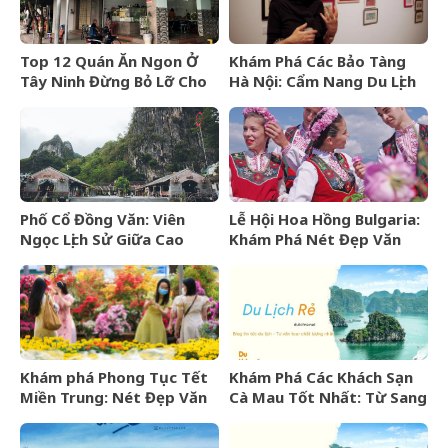
Top 12 Quán Ăn Ngon Ở
Khám Phá Các Bảo Tàng
Tây Ninh Đừng Bỏ Lỡ Cho
Hà Nội: Cẩm Nang Du Lịch
Mọi Thực Khách
Văn Hóa Thủ Đô
Phố Cổ Đồng Văn: Viên
Lễ Hội Hoa Hồng Bulgaria:
Ngọc Lịch Sử Giữa Cao
Khám Phá Nét Đẹp Văn
Nguyên Đá Hà Giang
Hóa Và “Vàng Lỏng” Xứ Sở
Hoa Hồng
Khám phá Phong Tục Tết
Khám Phá Các Khách Sạn
Miền Trung: Nét Đẹp Văn
Cà Mau Tốt Nhất: Từ Sang
Hóa Khó Phai
Trọng Đến Bình Dân