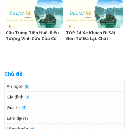
Cầu Tràng Tiền Huế: Biểu
TOP 24 Xe Khách Đi Sài
Tượng Vĩnh Cửu Của Cố
Gòn Từ Đà Lạt Chất
Đô Bên Dòng Sông Hương
Lượng Cao, Uy Tín Nhất
07/2026
Chủ đề
Ăn ngon
(8)
Gia đình
(3)
Giải trí
(4)
Làm đẹp
(1)
Sống khỏe
(4)