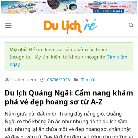
Skip
to
content
Mẹo nhỏ:
Để tìm kiếm các sản phẩm của team
Incognito. Hãy tìm kiếm từ khóa + incognito
Tìm kiếm
ngay
Tin tức
14 lượt xem
05/06/2026
Du lịch Quảng Ngãi: Cẩm nang khám
phá vẻ đẹp hoang sơ từ A-Z
Nằm giữa dải đất miền Trung đầy nắng gió, Quảng
Ngãi có thể không ồn ào như những đô thị du lịch sầm
uất, nhưng lại ẩn chứa một vẻ đẹp hoang sơ, chân thật
và đầy quyến rũ. Đây là điểm đến lý tưởng cho những ai