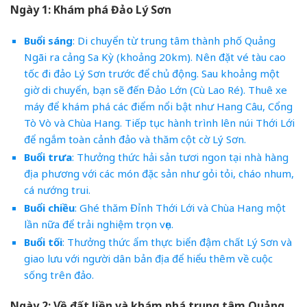
Ngày 1: Khám phá Đảo Lý Sơn
Buổi sáng
: Di chuyển từ trung tâm thành phố Quảng
Ngãi ra cảng Sa Kỳ (khoảng 20km). Nên đặt vé tàu cao
tốc đi đảo Lý Sơn trước để chủ động. Sau khoảng một
giờ di chuyển, bạn sẽ đến Đảo Lớn (Cù Lao Ré). Thuê xe
máy để khám phá các điểm nổi bật như Hang Câu, Cổng
Tò Vò và Chùa Hang. Tiếp tục hành trình lên núi Thới Lới
để ngắm toàn cảnh đảo và thăm cột cờ Lý Sơn.
Buổi trưa
: Thưởng thức hải sản tươi ngon tại nhà hàng
địa phương với các món đặc sản như gỏi tỏi, cháo nhum,
cá nướng trui.
Buổi chiều
: Ghé thăm Đỉnh Thới Lới và Chùa Hang một
lần nữa để trải nghiệm trọn vẹn.
Buổi tối
: Thưởng thức ẩm thực biển đậm chất Lý Sơn và
giao lưu với người dân bản địa để hiểu thêm về cuộc
sống trên đảo.
Ngày 2: Về đất liền và khám phá trung tâm Quảng