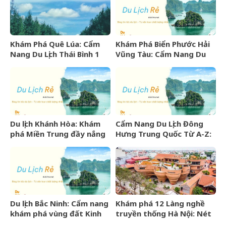
Khám Phá Quê Lúa: Cẩm
Khám Phá Biển Phước Hải
Nang Du Lịch Thái Bình 1
Vũng Tàu: Cẩm Nang Du
Ngày Trọn Vẹn
Lịch Từ A-Z
Du lịch Khánh Hòa: Khám
Cẩm Nang Du Lịch Đông
phá Miền Trung đầy nắng
Hưng Trung Quốc Từ A-Z:
gió và những điểm đến
Kinh Nghiệm, Chi Phí & Lịch
hấp dẫn
Trình Chi Tiết
Du lịch Bắc Ninh: Cẩm nang
Khám phá 12 Làng nghề
khám phá vùng đất Kinh
truyền thống Hà Nội: Nét
Bắc văn hiến
đẹp văn hóa nghìn năm