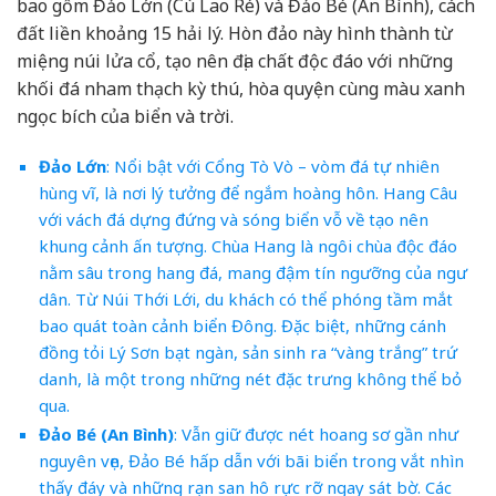
bao gồm Đảo Lớn (Cù Lao Ré) và Đảo Bé (An Bình), cách
đất liền khoảng 15 hải lý. Hòn đảo này hình thành từ
miệng núi lửa cổ, tạo nên địa chất độc đáo với những
khối đá nham thạch kỳ thú, hòa quyện cùng màu xanh
ngọc bích của biển và trời.
Đảo Lớn
: Nổi bật với Cổng Tò Vò – vòm đá tự nhiên
hùng vĩ, là nơi lý tưởng để ngắm hoàng hôn. Hang Câu
với vách đá dựng đứng và sóng biển vỗ về tạo nên
khung cảnh ấn tượng. Chùa Hang là ngôi chùa độc đáo
nằm sâu trong hang đá, mang đậm tín ngưỡng của ngư
dân. Từ Núi Thới Lới, du khách có thể phóng tầm mắt
bao quát toàn cảnh biển Đông. Đặc biệt, những cánh
đồng tỏi Lý Sơn bạt ngàn, sản sinh ra “vàng trắng” trứ
danh, là một trong những nét đặc trưng không thể bỏ
qua.
Đảo Bé (An Bình)
: Vẫn giữ được nét hoang sơ gần như
nguyên vẹn, Đảo Bé hấp dẫn với bãi biển trong vắt nhìn
thấy đáy và những rạn san hô rực rỡ ngay sát bờ. Các