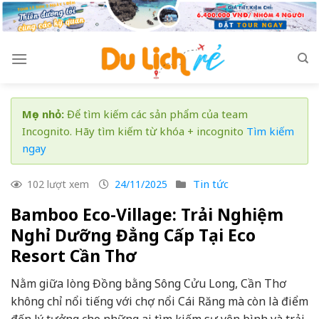
Skip
to
content
Mẹo nhỏ:
Để tìm kiếm các sản phẩm của team
Incognito. Hãy tìm kiếm từ khóa + incognito
Tìm kiếm
ngay
Tin tức
102 lượt xem
24/11/2025
Bamboo Eco-Village: Trải Nghiệm
Nghỉ Dưỡng Đẳng Cấp Tại Eco
Resort Cần Thơ
Nằm giữa lòng Đồng bằng Sông Cửu Long, Cần Thơ
không chỉ nổi tiếng với chợ nổi Cái Răng mà còn là điểm
đến lý tưởng cho những ai tìm kiếm sự yên bình và trải