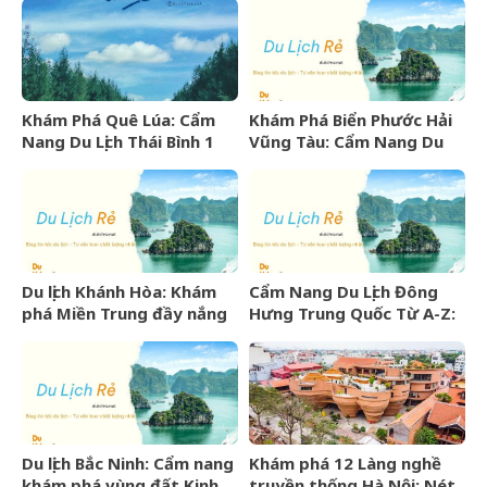
Khám Phá Quê Lúa: Cẩm
Khám Phá Biển Phước Hải
Nang Du Lịch Thái Bình 1
Vũng Tàu: Cẩm Nang Du
Ngày Trọn Vẹn
Lịch Từ A-Z
Du lịch Khánh Hòa: Khám
Cẩm Nang Du Lịch Đông
phá Miền Trung đầy nắng
Hưng Trung Quốc Từ A-Z:
gió và những điểm đến
Kinh Nghiệm, Chi Phí & Lịch
hấp dẫn
Trình Chi Tiết
Du lịch Bắc Ninh: Cẩm nang
Khám phá 12 Làng nghề
khám phá vùng đất Kinh
truyền thống Hà Nội: Nét