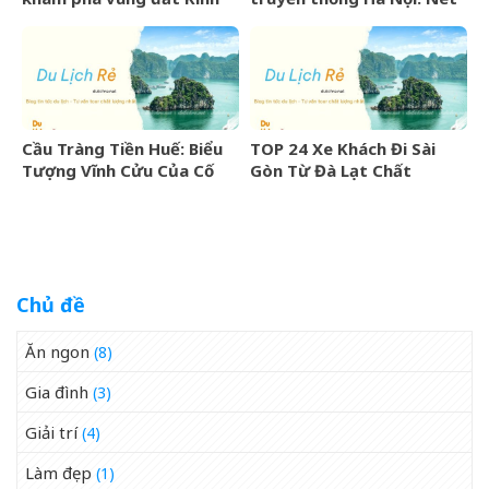
Bắc văn hiến
đẹp văn hóa nghìn năm
Cầu Tràng Tiền Huế: Biểu
TOP 24 Xe Khách Đi Sài
Tượng Vĩnh Cửu Của Cố
Gòn Từ Đà Lạt Chất
Đô Bên Dòng Sông Hương
Lượng Cao, Uy Tín Nhất
07/2026
Chủ đề
Ăn ngon
(8)
Gia đình
(3)
Giải trí
(4)
Làm đẹp
(1)