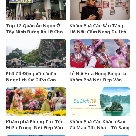
Top 12 Quán Ăn Ngon Ở
Khám Phá Các Bảo Tàng
Tây Ninh Đừng Bỏ Lỡ Cho
Hà Nội: Cẩm Nang Du Lịch
Mọi Thực Khách
Văn Hóa Thủ Đô
Phố Cổ Đồng Văn: Viên
Lễ Hội Hoa Hồng Bulgaria:
Ngọc Lịch Sử Giữa Cao
Khám Phá Nét Đẹp Văn
Nguyên Đá Hà Giang
Hóa Và “Vàng Lỏng” Xứ Sở
Hoa Hồng
Khám phá Phong Tục Tết
Khám Phá Các Khách Sạn
Miền Trung: Nét Đẹp Văn
Cà Mau Tốt Nhất: Từ Sang
Hóa Khó Phai
Trọng Đến Bình Dân