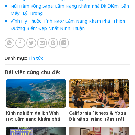
Núi Hàm Rồng Sapa: Cẩm Nang Khám Phá Địa Điểm “Săn
Mây” Lý Tưởng
Vĩnh Hy Thuộc Tỉnh Nào? Cẩm Nang Khám Phá “Thiên
Đường Biển” Đẹp Nhất Ninh Thuận
Danh mục:
Tin tức
Bài viết cùng chủ đề:
Kinh nghiệm du lịch Vĩnh
California Fitness & Yoga
Hy: Cẩm nang khám phá
Đà Nẵng: Nâng Tầm Trải
viên ngọc hoang sơ của
Nghiệm Yoga Đẳng Cấp 5
Ninh Thuận
Sao