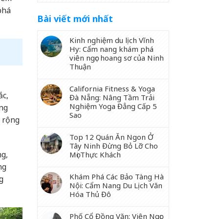
phá
Bài viết mới nhất
Kinh nghiệm du lịch Vĩnh
Hy: Cẩm nang khám phá
viên ngọc hoang sơ của Ninh
Thuận
California Fitness & Yoga
ắc,
Đà Nẵng: Nâng Tầm Trải
Nghiệm Yoga Đẳng Cấp 5
ng
Sao
g rộng
Top 12 Quán Ăn Ngon Ở
Tây Ninh Đừng Bỏ Lỡ Cho
ng,
Mọi Thực Khách
ng
Khám Phá Các Bảo Tàng Hà
g
Nội: Cẩm Nang Du Lịch Văn
Hóa Thủ Đô
Phố Cổ Đồng Văn: Viên Ngọc