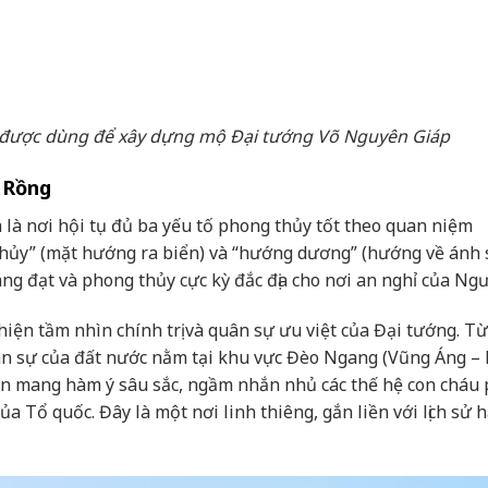
 được dùng để xây dựng mộ Đại tướng Võ Nguyên Giáp
 Rồng
á là nơi hội tụ đủ ba yếu tố phong thủy tốt theo quan niệm
 thủy” (mặt hướng ra biển) và “hướng dương” (hướng về ánh
ng đạt và phong thủy cực kỳ đắc địa cho nơi an nghỉ của Ngư
iện tầm nhìn chính trị và quân sự ưu việt của Đại tướng. Từ
ân sự của đất nước nằm tại khu vực Đèo Ngang (Vũng Áng –
y còn mang hàm ý sâu sắc, ngầm nhắn nhủ các thế hệ con cháu
a Tổ quốc. Đây là một nơi linh thiêng, gắn liền với lịch sử 