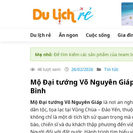
Skip
to
content
Du lịch rẻ
Ăn ngon
Cuộc sống
Gia đì
Mẹo nhỏ:
Để tìm kiếm các sản phẩm của team In
Tin tức
48 lượt xem
26/02/2026
Mộ Đại tướng Võ Nguyên Giáp:
Bình
Mộ Đại tướng Võ Nguyên Giáp
là nơi an ngh
dân tộc, tọa lạc tại Vũng Chùa – Đảo Yến, th
không chỉ là một di tích lịch sử quan trọng mà
bào, chiến sĩ và du khách thập phương đến viế
Người đối với đất nước. Hành trình tìm hiểu 