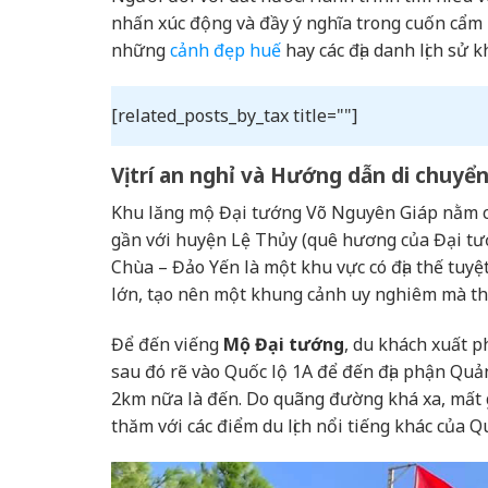
nhấn xúc động và đầy ý nghĩa trong cuốn cẩ
những
cảnh đẹp huế
hay các địa danh lịch sử 
[related_posts_by_tax title=""]
Vị trí an nghỉ và Hướng dẫn di chuyể
Khu lăng mộ Đại tướng Võ Nguyên Giáp nằm c
gần với huyện Lệ Thủy (quê hương của Đại t
Chùa – Đảo Yến là một khu vực có địa thế tuy
lớn, tạo nên một khung cảnh uy nghiêm mà th
Để đến viếng
Mộ Đại tướng
, du khách xuất 
sau đó rẽ vào Quốc lộ 1A để đến địa phận Quả
2km nữa là đến. Do quãng đường khá xa, mất g
thăm với các điểm du lịch nổi tiếng khác của 