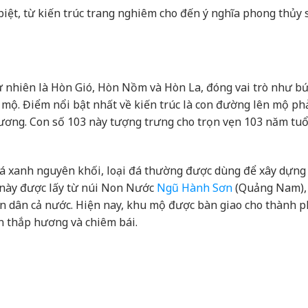
iệt, từ kiến trúc trang nghiêm cho đến ý nghĩa phong thủy 
ự nhiên là Hòn Gió, Hòn Nồm và Hòn La, đóng vai trò như b
mộ. Điểm nổi bật nhất về kiến trúc là con đường lên mộ phả
ương. Con số 103 này tượng trưng cho trọn vẹn 103 năm tuổ
á xanh nguyên khối, loại đá thường được dùng để xây dựn
á này được lấy từ núi Non Nước
Ngũ Hành Sơn
(Quảng Nam),
ân dân cả nước. Hiện nay, khu mộ được bàn giao cho thành p
n thắp hương và chiêm bái.