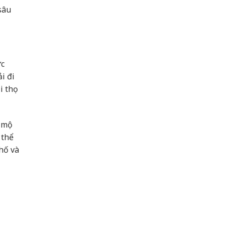
sâu
ức
i đi
i thọ
g mộ
 thể
hố và