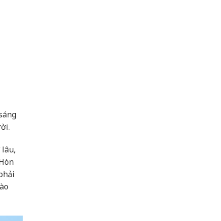
 sáng
ời.
 lâu,
 Hòn
 phải
hào