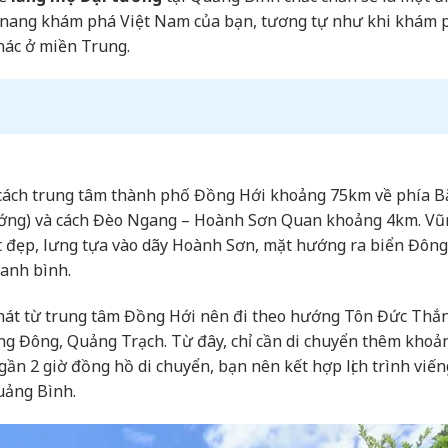
m nang khám phá Việt Nam của bạn, tương tự như khi khám 
khác ở miền Trung.
n
ách trung tâm thành phố Đồng Hới khoảng 75km về phía B
ướng) và cách Đèo Ngang – Hoành Sơn Quan khoảng 4km. Vũ
ệt đẹp, lưng tựa vào dãy Hoành Sơn, mặt hướng ra biển Đôn
anh bình.
phát từ trung tâm Đồng Hới nên đi theo hướng Tôn Đức Thắ
ng Đông, Quảng Trạch. Từ đây, chỉ cần di chuyển thêm khoả
ần 2 giờ đồng hồ di chuyển, bạn nên kết hợp lịch trình viến
Quảng Bình.