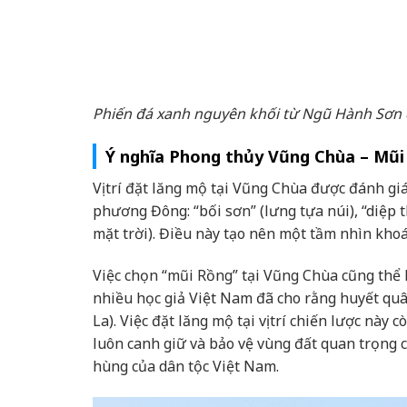
Phiến đá xanh nguyên khối từ Ngũ Hành Sơn
Ý nghĩa Phong thủy Vũng Chùa – Mũi
Vị trí đặt lăng mộ tại Vũng Chùa được đánh gi
phương Đông: “bối sơn” (lưng tựa núi), “diệp
mặt trời). Điều này tạo nên một tầm nhìn khoá
Việc chọn “mũi Rồng” tại Vũng Chùa cũng thể h
nhiều học giả Việt Nam đã cho rằng huyết qu
La). Việc đặt lăng mộ tại vị trí chiến lược nà
luôn canh giữ và bảo vệ vùng đất quan trọng củ
hùng của dân tộc Việt Nam.