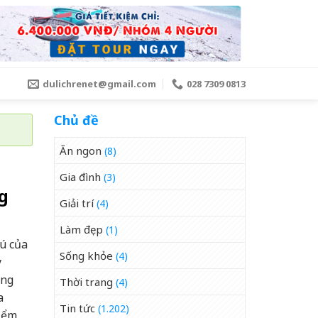
dulichrenet@gmail.com
028 7309 0813
Chủ đề
Ăn ngon
(8)
Gia đình
(3)
g
Giải trí
(4)
Làm đẹp
(1)
tú của
Sống khỏe
(4)
y
ồng
Thời trang
(4)
a
Tin tức
(1.202)
điểm