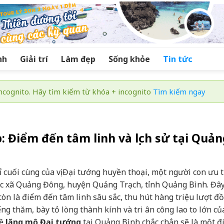
nh
Giải trí
Làm đẹp
Sống khỏe
Tin tức
cognito. Hãy tìm kiếm từ khóa + incognito
Tìm kiếm ngay
 Điểm đến tâm linh và lịch sử tại Quản
ỉ cuối cùng của vị Đại tướng huyền thoại, một người con ưu 
uộc xã Quảng Đông, huyện Quảng Trạch, tỉnh Quảng Bình. Đâ
 còn là điểm đến tâm linh sâu sắc, thu hút hàng triệu lượt đ
ng thăm, bày tỏ lòng thành kính và tri ân công lao to lớn củ
về
lăng mộ Đại tướng
tại Quảng Bình chắc chắn sẽ là một 