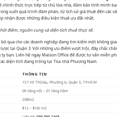
uê chính thức trực tiếp từ chủ tòa nhà, đảm bảo tính minh bạ
rong suốt quá trình đàm phán, từ lịch sử giá thuê đến các v
p nhận được những điều kiện thuê ưu đãi nhất.
thời điểm, nguồn cung và diện tích thuê thực tế.
 bỏ qua cho các doanh nghiệp đang tìm kiếm một không gia
n lược tại Quận 3. Với những ưu điểm vượt trội, đây chắc chắn
 ty bạn. Liên hệ ngay Maison Office để được tư vấn miễn ph
 các diện tích đang trống tại Tòa nhà Phương Nam.
THÔNG TIN
157 Võ Thị Sáu, Phường 6, Quận 3, TP.HCM
09 tầng nổi – 01 tầng hầm
208m2
$12 – $18/ m2
Liên hệ:
098.890.2468