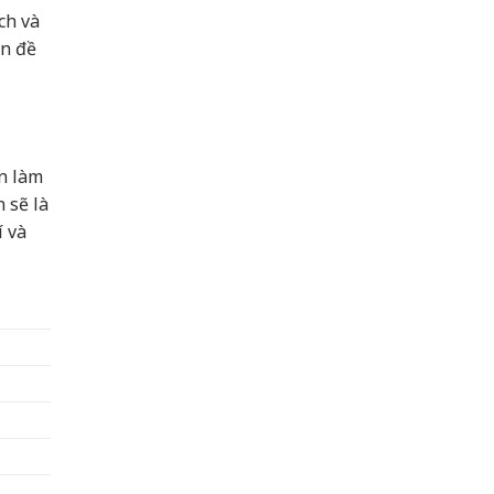
ch và
ấn đề
n làm
 sẽ là
í và