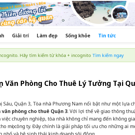
nh
Giải trí
Làm đẹp
Sống khỏe
Tin tức
cognito. Hãy tìm kiếm từ khóa + incognito
Tìm kiếm ngay
n Văn Phòng Cho Thuê Lý Tưởng Tại Q
õ Thị Sáu, Quận 3, Tòa nhà Phương Nam nổi bật như một lựa ch
m
văn phòng cho thuê Quận 3
. Với lợi thế về giao thông th
àm việc chuyên nghiệp, tòa nhà không chỉ mang đến không gi
cho mọi công ty. Đây chính là giải pháp tối ưu cho những ai 
 phố và hệ sinh thái kinh doanh sôi động.