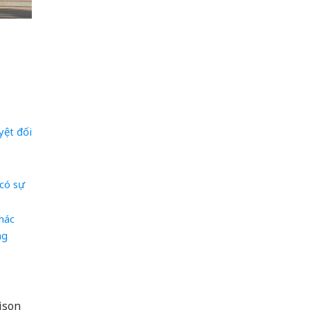
yệt đối
có sự
hác
ng
ison