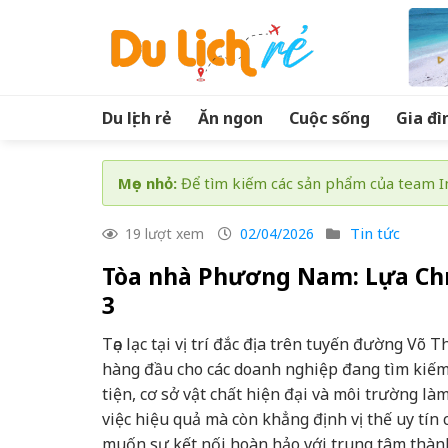
Skip
to
content
Du lịch rẻ
Ăn ngon
Cuộc sống
Gia đì
Mẹo nhỏ:
Để tìm kiếm các sản phẩm của team In
Tin tức
19 lượt xem
02/04/2026
Tòa nhà Phương Nam: Lựa Chọ
3
Tọa lạc tại vị trí đắc địa trên tuyến đường V
hàng đầu cho các doanh nghiệp đang tìm kiế
tiện, cơ sở vật chất hiện đại và môi trường l
việc hiệu quả mà còn khẳng định vị thế uy tín 
muốn sự kết nối hoàn hảo với trung tâm thành