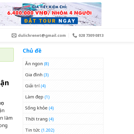
dulichrenet@gmail.com
028 7309 0813
Chủ đề
Ăn ngon
(8)
Gia đình
(3)
uận
Giải trí
(4)
Làm đẹp
(1)
ọn
Sống khỏe
(4)
uận
an làm
Thời trang
(4)
mong
Tin tức
(1.202)