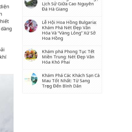
Lịch Sử Giữa Cao Nguyên
diện
Đá Hà Giang
n
hiết
Lễ Hội Hoa Hồng Bulgaria:
Khám Phá Nét Đẹp Văn
ễ dàng
Hóa Và “Vàng Lỏng” Xứ Sở
Hoa Hồng
oải
Khám phá Phong Tục Tết
khí
Miền Trung: Nét Đẹp Văn
Hóa Khó Phai
Khám Phá Các Khách Sạn Cà
Mau Tốt Nhất: Từ Sang
Trọng Đến Bình Dân