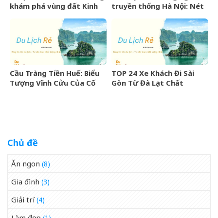
khám phá vùng đất Kinh
truyền thống Hà Nội: Nét
Bắc văn hiến
đẹp văn hóa nghìn năm
Cầu Tràng Tiền Huế: Biểu
TOP 24 Xe Khách Đi Sài
Tượng Vĩnh Cửu Của Cố
Gòn Từ Đà Lạt Chất
Đô Bên Dòng Sông Hương
Lượng Cao, Uy Tín Nhất
07/2026
Chủ đề
Ăn ngon
(8)
Gia đình
(3)
Giải trí
(4)
Làm đẹp
(1)