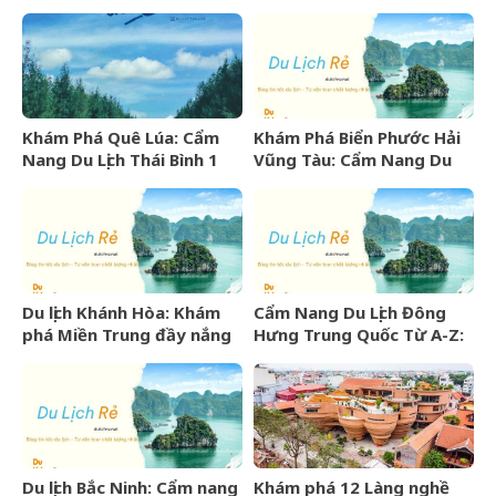
Hóa Khó Phai
Trọng Đến Bình Dân
Khám Phá Quê Lúa: Cẩm
Khám Phá Biển Phước Hải
Nang Du Lịch Thái Bình 1
Vũng Tàu: Cẩm Nang Du
Ngày Trọn Vẹn
Lịch Từ A-Z
Du lịch Khánh Hòa: Khám
Cẩm Nang Du Lịch Đông
phá Miền Trung đầy nắng
Hưng Trung Quốc Từ A-Z:
gió và những điểm đến
Kinh Nghiệm, Chi Phí & Lịch
hấp dẫn
Trình Chi Tiết
Du lịch Bắc Ninh: Cẩm nang
Khám phá 12 Làng nghề