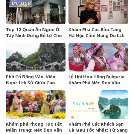
Ninh Thuận
Sao
Top 12 Quán Ăn Ngon Ở
Khám Phá Các Bảo Tàng
Tây Ninh Đừng Bỏ Lỡ Cho
Hà Nội: Cẩm Nang Du Lịch
Mọi Thực Khách
Văn Hóa Thủ Đô
Phố Cổ Đồng Văn: Viên
Lễ Hội Hoa Hồng Bulgaria:
Ngọc Lịch Sử Giữa Cao
Khám Phá Nét Đẹp Văn
Nguyên Đá Hà Giang
Hóa Và “Vàng Lỏng” Xứ Sở
Hoa Hồng
Khám phá Phong Tục Tết
Khám Phá Các Khách Sạn
Miền Trung: Nét Đẹp Văn
Cà Mau Tốt Nhất: Từ Sang