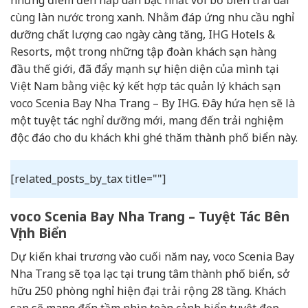
cùng làn nước trong xanh. Nhằm đáp ứng nhu cầu nghỉ
dưỡng chất lượng cao ngày càng tăng, IHG Hotels &
Resorts, một trong những tập đoàn khách sạn hàng
đầu thế giới, đã đẩy mạnh sự hiện diện của mình tại
Việt Nam bằng việc ký kết hợp tác quản lý khách sạn
voco Scenia Bay Nha Trang – By IHG. Đây hứa hẹn sẽ là
một tuyệt tác nghỉ dưỡng mới, mang đến trải nghiệm
độc đáo cho du khách khi ghé thăm thành phố biển này.
[related_posts_by_tax title=""]
voco Scenia Bay Nha Trang – Tuyệt Tác Bên
Vịnh Biển
Dự kiến khai trương vào cuối năm nay, voco Scenia Bay
Nha Trang sẽ tọa lạc tại trung tâm thành phố biển, sở
hữu 250 phòng nghỉ hiện đại trải rộng 28 tầng. Khách
sạn sẽ mang đến tầm nhìn toàn cảnh biển tuyệt đẹp,