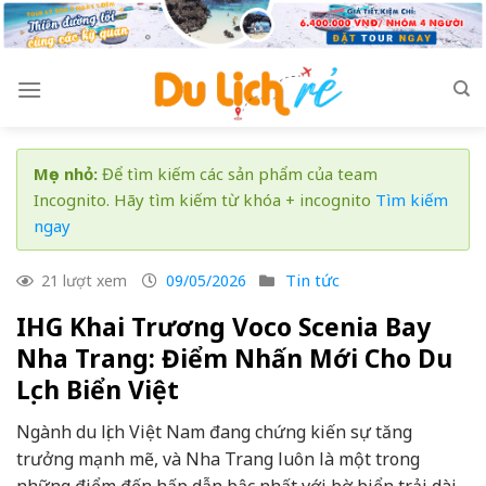
Skip
to
content
Mẹo nhỏ:
Để tìm kiếm các sản phẩm của team
Incognito. Hãy tìm kiếm từ khóa + incognito
Tìm kiếm
ngay
Tin tức
21 lượt xem
09/05/2026
IHG Khai Trương Voco Scenia Bay
Nha Trang: Điểm Nhấn Mới Cho Du
Lịch Biển Việt
Ngành du lịch Việt Nam đang chứng kiến sự tăng
trưởng mạnh mẽ, và Nha Trang luôn là một trong
những điểm đến hấp dẫn bậc nhất với bờ biển trải dài