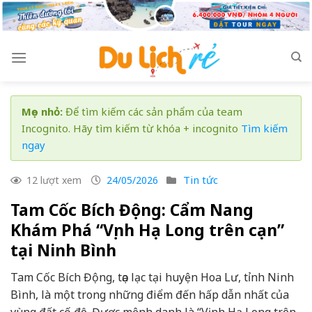
Skip
to
content
Mẹo nhỏ:
Để tìm kiếm các sản phẩm của team
Incognito. Hãy tìm kiếm từ khóa + incognito
Tìm kiếm
ngay
Tin tức
12 lượt xem
24/05/2026
Tam Cốc Bích Động: Cẩm Nang
Khám Phá “Vịnh Hạ Long trên cạn”
tại Ninh Bình
Tam Cốc Bích Động, tọa lạc tại huyện Hoa Lư, tỉnh Ninh
Bình, là một trong những điểm đến hấp dẫn nhất của
vùng đất cố đô. Được mệnh danh là “Vịnh Hạ Long trên