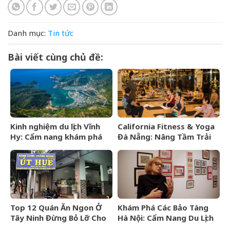
Danh mục:
Tin tức
Bài viết cùng chủ đề:
Kinh nghiệm du lịch Vĩnh
California Fitness & Yoga
Hy: Cẩm nang khám phá
Đà Nẵng: Nâng Tầm Trải
viên ngọc hoang sơ của
Nghiệm Yoga Đẳng Cấp 5
Ninh Thuận
Sao
Top 12 Quán Ăn Ngon Ở
Khám Phá Các Bảo Tàng
Tây Ninh Đừng Bỏ Lỡ Cho
Hà Nội: Cẩm Nang Du Lịch
Mọi Thực Khách
Văn Hóa Thủ Đô