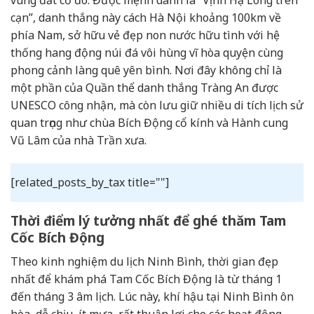
cạn”, danh thắng này cách Hà Nội khoảng 100km về
phía Nam, sở hữu vẻ đẹp non nước hữu tình với hệ
thống hang động núi đá vôi hùng vĩ hòa quyện cùng
phong cảnh làng quê yên bình. Nơi đây không chỉ là
một phần của Quần thể danh thắng Tràng An được
UNESCO công nhận, mà còn lưu giữ nhiều di tích lịch sử
quan trọng như chùa Bích Động cổ kính và Hành cung
Vũ Lâm của nhà Trần xưa.
[related_posts_by_tax title=""]
Thời điểm lý tưởng nhất để ghé thăm Tam
Cốc Bích Động
Theo kinh nghiệm du lịch Ninh Bình, thời gian đẹp
nhất để khám phá Tam Cốc Bích Động là từ tháng 1
đến tháng 3 âm lịch. Lúc này, khí hậu tại Ninh Bình ôn
hòa, dễ chịu, ít mưa, rất thuận lợi cho các hoạt động