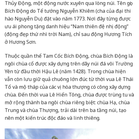
Thủy Động, một động nước xuyên qua lòng núi. Tên gọi
Bích Động do Tể tướng Nguyễn Khiêm (cha của đại thi
hào Nguyễn Du) đặt vào năm 1773. Nơi đây từng được
ưu ái phong tặng danh hiệu “Nam thiên đệ nhị động”
(động đẹp thứ nhì trời Nam), chỉ sau động Hương Tích
ở Hương Sơn.
Thuộc quần thể Tam Cốc Bích Động, chùa Bích Động là
ngôi chùa cổ được xây dựng trên dãy núi đá vôi Trường
Yên từ đầu thời Hậu Lê (năm 1428). Trong chùa hiện
vẫn còn lưu giữ quả chuông lớn đúc từ thời vua Lê Thái
Tổ và mộ tháp của các vị hòa thượng có công xây dựng
chùa. Đến thời vua Lê Hiển Tông, chùa được trùng tu và
mở rộng thành ba ngôi chùa riêng biệt: chùa Hạ, chùa
Trung và chùa Thượng, trải dài trên ba tầng núi, tạo
nên một kiến trúc độc đáo và linh thiêng.