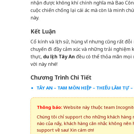
nhận được không khí chính nghĩa mà Bao Công
cuộc chiến chống lại cái ác mà còn là minh ch
này.
Kết Luận
Cổ kính và lịch sử, hùng vĩ nhưng cũng rất đỗ
chuyến đi đầy cảm xúc và những trải nghiệm k
thực,
du lịch Tây An
đều có thể thỏa mãn mọi 
vời này nhé!
Chương Trình Chi Tiết
TÂY AN – TAM MÔN HIỆP – THIẾU LÂM TỰ 
Thông báo:
Website này thuộc team Incognito
Chúng tôi chỉ support cho những khách hàng m
nào của nấy, khách hàng cân nhắc không nên 
support về sau! Xin cám ơn!