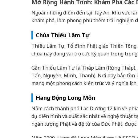
Mở Rộng Hành Trình: Khám Phá Các D
Ngoài những điểm đến tại Tây An, khu vực lân 
khám phá, làm phong phú thêm trải nghiệm
d
Chùa Thiếu Lâm Tự
Thiếu Lâm Tự, Tổ đình Phật giáo Thiền Tông 
chùa này đóng vai trò cực kỳ quan trọng trong 
Gần Thiếu Lâm Tự là Tháp Lâm (Rừng Tháp), n
Tấn, Nguyên, Minh, Thanh). Nơi đây bảo tồn
mang một phong cách kiến trúc và ý nghĩa lịch 
Hang Động Long Môn
Nằm cách thành phố Lạc Dương 12 km về phía
dụ điển hình và xuất sắc nhất về nghệ thuật 
ngàn tượng Phật và đệ tử của Đức Phật, được 