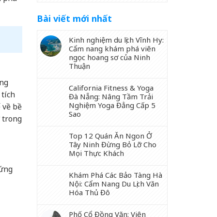
Bài viết mới nhất
Kinh nghiệm du lịch Vĩnh Hy:
Cẩm nang khám phá viên
ngọc hoang sơ của Ninh
Thuận
ung
California Fitness & Yoga
 tích
Đà Nẵng: Nâng Tầm Trải
Nghiệm Yoga Đẳng Cấp 5
 về bề
Sao
 trong
Top 12 Quán Ăn Ngon Ở
Tây Ninh Đừng Bỏ Lỡ Cho
Mọi Thực Khách
hứng
Khám Phá Các Bảo Tàng Hà
Nội: Cẩm Nang Du Lịch Văn
Hóa Thủ Đô
Phố Cổ Đồng Văn: Viên