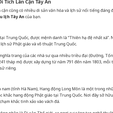
i Tích Lân Cận Tây An
cận cũng có nhiều di sản văn hóa và lịch sử nổi tiếng đáng 
u lịch Tây An
của bạn.
tại Trung Quốc, được mệnh danh là “Thiên hạ đệ nhất xá”. 
lịch sử Phật giáo và võ thuật Trung Quốc.
ghĩa trang của các nhà sư qua nhiều triều đại (Đường, Tốn
 241 tháp mộ được xây dựng từ năm 791 đến năm 1803, mỗi 
sử riêng.
 nam (tỉnh Hà Nam), Hang động Long Môn là một trong nhữ
tạc khắc hang động Phật giáo tại Trung Quốc. Nơi đây sở hữ
chạm khắc tinh xảo vào vách đá.