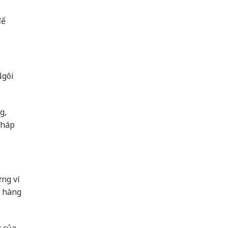
để
Ngôi
g,
tháp
ng ví
u hàng