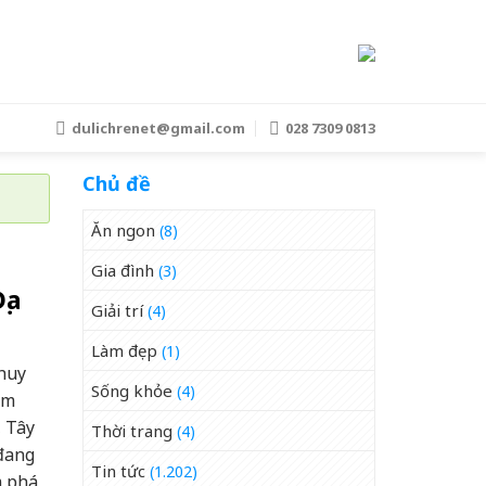
dulichrenet@gmail.com
028 7309 0813
Chủ đề
Ăn ngon
(8)
Gia đình
(3)
ịa
Giải trí
(4)
Làm đẹp
(1)
 huy
Sống khỏe
(4)
ểm
, Tây
Thời trang
(4)
 đang
Tin tức
(1.202)
m phá