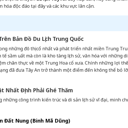
hóa độc đáo tại đây và các khu vực lân cận.
Trên Bản Đồ Du Lịch Trung Quốc
rong những đô thị cổ nhất và phát triển nhất miền Trung Tr
tế sầm uất mà còn là kho tàng lịch sử, văn hóa với những di
ệm chân thực về một Trung Hoa cổ xưa. Chính những lợi thế
 dạng đã đưa Tây An trở thành một điểm đến không thể bỏ lỡ
ật Nhất Định Phải Ghé Thăm
 những công trình kiến trúc và di sản lịch sử vĩ đại, minh c
n Đất Nung (Binh Mã Dũng)