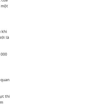
 của
à một
 khi
ưới là
1000
ơ quan
.
ực thi
ảm