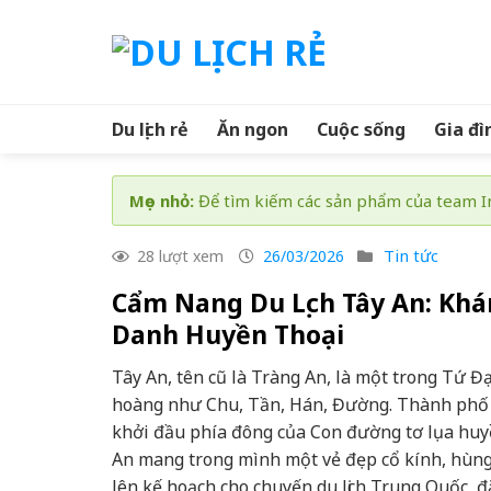
Skip
to
content
Du lịch rẻ
Ăn ngon
Cuộc sống
Gia đì
Mẹo nhỏ:
Để tìm kiếm các sản phẩm của team In
Tin tức
28 lượt xem
26/03/2026
Cẩm Nang Du Lịch Tây An: Khá
Danh Huyền Thoại
Tây An, tên cũ là Tràng An, là một trong Tứ Đ
hoàng như Chu, Tần, Hán, Đường. Thành phố n
khởi đầu phía đông của Con đường tơ lụa huyền 
An mang trong mình một vẻ đẹp cổ kính, hùng
lên kế hoạch cho chuyến du lịch Trung Quốc, đ