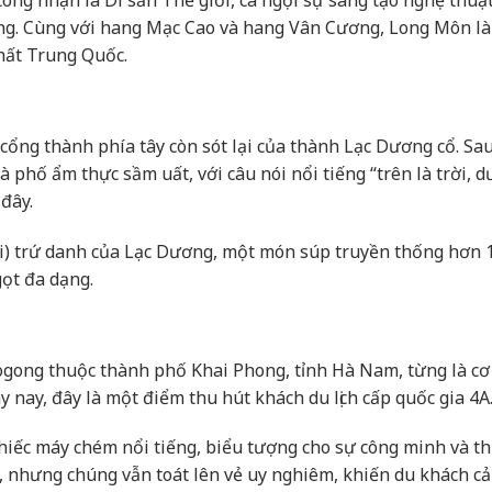
 nhận là Di sản Thế giới, ca ngợi sự sáng tạo nghệ thuật
ờng. Cùng với hang Mạc Cao và hang Vân Cương, Long Môn l
nhất Trung Quốc.
ổng thành phía tây còn sót lại của thành Lạc Dương cổ. Sau
 phố ẩm thực sầm uất, với câu nói nổi tiếng “trên là trời, d
đây.
i) trứ danh của Lạc Dương, một món súp truyền thống hơn 
gọt đa dạng.
ogong thuộc thành phố Khai Phong, tỉnh Hà Nam, từng là c
 nay, đây là một điểm thu hút khách du lịch cấp quốc gia 4A
hiếc máy chém nổi tiếng, biểu tượng cho sự công minh và th
o, nhưng chúng vẫn toát lên vẻ uy nghiêm, khiến du khách c