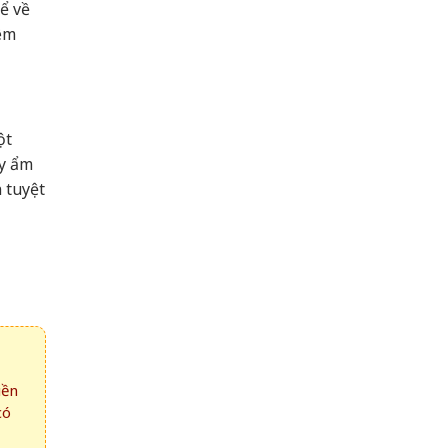
ể về
iêm
ột
ay ẩm
 tuyệt
iền
có