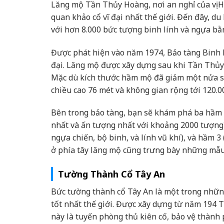
Lăng mộ Tần Thủy Hoàng, nơi an nghỉ của vị 
quan khảo cổ vĩ đại nhất thế giới. Đến đây, 
với hơn 8.000 bức tượng binh lính và ngựa bằ
Được phát hiện vào năm 1974, Bảo tàng Binh 
đại. Lăng mộ được xây dựng sau khi Tần Thủy
Mặc dù kích thước hầm mộ đã giảm một nửa sa
chiều cao 76 mét và không gian rộng tới 120.
Bên trong bảo tàng, bạn sẽ khám phá ba hầm c
nhất và ấn tượng nhất với khoảng 2000 tượng)
ngựa chiến, bộ binh, và lính vũ khí), và hầm 3
ở phía tây lăng mộ cũng trưng bày những mẫu 
Tường Thành Cổ Tây An
Bức tường thành cổ Tây An là một trong nhữn
tốt nhất thế giới. Được xây dựng từ năm 194
này là tuyến phòng thủ kiên cố, bảo vệ thành 