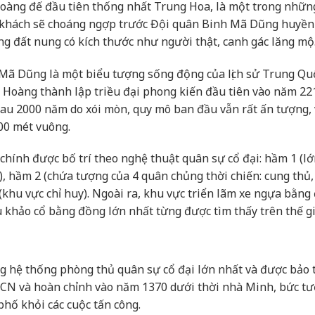
Hoàng đế đầu tiên thống nhất Trung Hoa, là một trong nhữn
du khách sẽ choáng ngợp trước Đội quân Binh Mã Dũng huyền 
ng đất nung có kích thước như người thật, canh gác lăng mộ
Mã Dũng là một biểu tượng sống động của lịch sử Trung Qu
 Hoàng thành lập triều đại phong kiến đầu tiên vào năm 22
u 2000 năm do xói mòn, quy mô ban đầu vẫn rất ấn tượng, 
000 mét vuông.
hính được bố trí theo nghệ thuật quân sự cổ đại: hầm 1 (l
, hầm 2 (chứa tượng của 4 quân chủng thời chiến: cung thủ,
 (khu vực chỉ huy). Ngoài ra, khu vực triển lãm xe ngựa bằng
khảo cổ bằng đồng lớn nhất từng được tìm thấy trên thế gi
g hệ thống phòng thủ quân sự cổ đại lớn nhất và được bảo 
 TCN và hoàn chỉnh vào năm 1370 dưới thời nhà Minh, bức t
phố khỏi các cuộc tấn công.