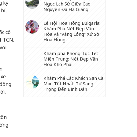
g kỳ
Ngọc Lịch Sử Giữa Cao
Nguyên Đá Hà Giang
bí,
.
Lễ Hội Hoa Hồng Bulgaria:
Khám Phá Nét Đẹp Văn
ốc cổ
Hóa Và “Vàng Lỏng” Xứ Sở
1 TCN.
Hoa Hồng
với
Khám phá Phong Tục Tết
Miền Trung: Nét Đẹp Văn
Hóa Khó Phai
ớn
 xe
Khám Phá Các Khách Sạn Cà
Mau Tốt Nhất: Từ Sang
 đồng
Trọng Đến Bình Dân
ới.
tồn
ường