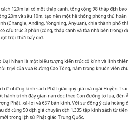
ứ cách 120m lại có một tháp canh, tổng cộng 98 tháp địch bao
rộng 20m và sâu 10m, tạo nên một hệ thống phòng thủ hoàn 
ính (Changle, Anding, Yongning, Anyuan), chia thành phố t
 có cấu trúc 3 phần (cổng, tháp canh và tòa nhà bên trong) 
ượt trội thời bấy giờ.
ại Nhạn là một biểu tượng kiến trúc cổ kính và linh thiên
ời trị vì của vua Đường Cao Tông, nằm trong khuôn viên ch
 trữ những kinh sách Phật giáo quý giá mà ngài Huyền Tra
t hành trình đầy gian nan dọc theo Con đường tơ lụa, đến 
ợng Phật, xá-lợi và 657 bản kinh. Với sự đồng ý của hoàng 
u đó cùng 50 dịch giả chuyển dịch 1.335 tập kinh sách từ tiến
ới trong lịch sử Phật giáo Trung Quốc.