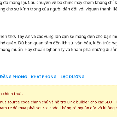
 đã mang lại. Câu chuyện về ba chiếc máy chém không chỉ k
ứng cho sự kính trọng của người dân đối với vị quan thanh l
i nên thơ, Tây An và các vùng lân cận sẽ mang đến cho bạn m
hó quên. Dù bạn quan tâm đến lịch sử, văn hóa, kiến trúc h
mong muốn. Hãy chuẩn bị hành lý và khám phá những di sản
– ĐĂNG PHONG – KHAI PHONG – LẠC DƯƠNG
 chính thức.
ua source code chính chủ và hỗ trợ Link builder cho các SEO. T
ham rẻ để mua phải source code không rõ nguồn gốc và không 