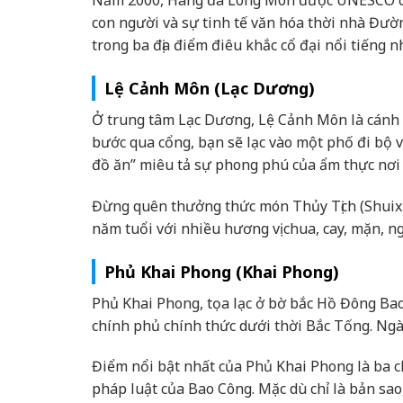
Năm 2000, Hang đá Long Môn được UNESCO công
con người và sự tinh tế văn hóa thời nhà Đư
trong ba địa điểm điêu khắc cổ đại nổi tiếng 
Lệ Cảnh Môn (Lạc Dương)
Ở trung tâm Lạc Dương, Lệ Cảnh Môn là cánh c
bước qua cổng, bạn sẽ lạc vào một phố đi bộ và
đồ ăn” miêu tả sự phong phú của ẩm thực nơi 
Đừng quên thưởng thức món Thủy Tịch (Shuix
năm tuổi với nhiều hương vị chua, cay, mặn, n
Phủ Khai Phong (Khai Phong)
Phủ Khai Phong, tọa lạc ở bờ bắc Hồ Đông Ba
chính phủ chính thức dưới thời Bắc Tống. Ngày
Điểm nổi bật nhất của Phủ Khai Phong là ba c
pháp luật của Bao Công. Mặc dù chỉ là bản sa