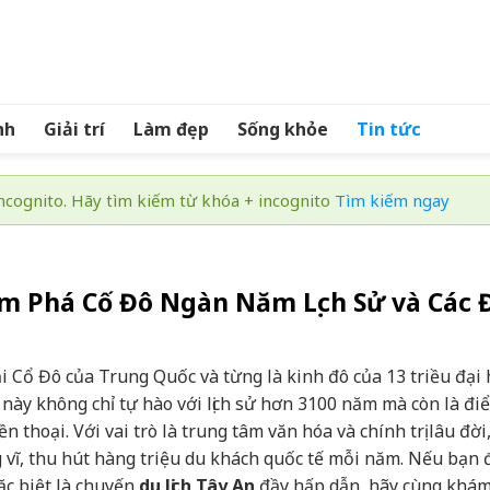
nh
Giải trí
Làm đẹp
Sống khỏe
Tin tức
cognito. Hãy tìm kiếm từ khóa + incognito
Tìm kiếm ngay
m Phá Cố Đô Ngàn Năm Lịch Sử và Các Đ
ại Cổ Đô của Trung Quốc và từng là kinh đô của 13 triều đại
ày không chỉ tự hào với lịch sử hơn 3100 năm mà còn là đi
thoại. Với vai trò là trung tâm văn hóa và chính trị lâu đời
 vĩ, thu hút hàng triệu du khách quốc tế mỗi năm. Nếu bạn
ặc biệt là chuyến
du lịch Tây An
đầy hấp dẫn, hãy cùng khá