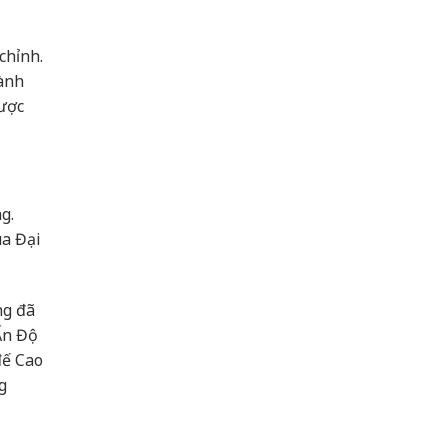
chỉnh.
hành
được
g.
ùa Đại
ng đã
Ấn Độ
đế Cao
g