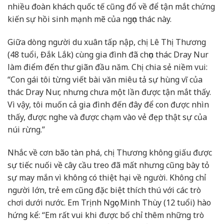
nhiều đoàn khách quốc tế cũng đổ về để tận mắt chứng
kiến sự hồi sinh mạnh mẽ của ngọn thác này.
Giữa dòng người du xuân tấp nập, chị Lê Thị Thương
(48 tuổi, Đắk Lắk) cùng gia đình đã chọn thác Dray Nur
làm điểm đến thư giãn đầu năm. Chị chia sẻ niềm vui:
“Con gái tôi từng viết bài văn miêu tả sự hùng vĩ của
thác Dray Nur, nhưng chưa một lần được tận mắt thấy.
Vì vậy, tôi muốn cả gia đình đến đây để con được nhìn
thấy, được nghe và được chạm vào vẻ đẹp thật sự của
núi rừng.”
Nhắc về cơn bão tàn phá, chị Thương không giấu được
sự tiếc nuối về cây cầu treo đã mất nhưng cũng bày tỏ
sự may mắn vì không có thiệt hại về người. Không chỉ
người lớn, trẻ em cũng đặc biệt thích thú với các trò
chơi dưới nước. Em Trịnh Ngọc Minh Thùy (12 tuổi) hào
hứng kể: “Em rất vui khi được bố chỉ thêm những trò