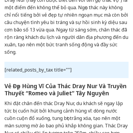
một điểm đến không thể bỏ qua. Ngọn thác này không
chỉ nổi tiếng bởi vẻ đẹp tự nhiên ngoạn mục mà còn bởi
câu chuyện tình yêu bi tráng và sự hồi sinh kỳ diệu sau
cơn bão số 13 vừa qua. Ngay từ sáng sớm, chân thác đã
rộn ràng khách du lịch và người dân địa phương đến du
xuân, tạo nên một bức tranh sống động và đầy sức
sống.
[related_posts_by_tax title=""]
Vẻ Đẹp Hùng Vĩ Của Thác Dray Nur Và Truyền
Thuyết “Romeo và Juliet” Tây Nguyên
Khi đặt chân đến thác Dray Nur, du khách sẽ ngay lập
tức bị cuốn hút bởi khung cảnh hùng vĩ: dòng nước
cuồn cuộn đổ xuống, tung bọt trắng xóa, tạo nên một
màn sương mờ ảo bao phủ khắp không gian. Thác Dray
Nur có chiều dài ấn tượng trên 250m, chiều cao hơn