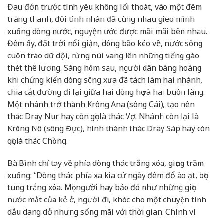
Đau đớn trước tình yêu không lối thoát, vào một đêm
trăng thanh, đôi tình nhân đã cùng nhau gieo mình
xuống dòng nước, nguyện ước được mãi mãi bên nhau.
Đêm ấy, đất trời nổi giận, dông bão kéo về, nước sông
cuộn trào dữ dội, rừng núi vang lên những tiếng gào
thét thê lương. Sáng hôm sau, người dân bàng hoàng
khi chứng kiến dòng sông xưa đã tách làm hai nhánh,
chia cắt đường đi lại giữa hai dòng họ và hai buôn làng.
Một nhánh trở thành Krông Ana (sông Cái), tạo nên
thác Dray Nur hay còn gọi là thác Vợ. Nhánh còn lại là
Krông Nô (sông Đực), hình thành thác Dray Sáp hay còn
gọi là thác Chồng.
Bà Bình chỉ tay về phía dòng thác trắng xóa, giọng trầm
xuống: “Dòng thác phía xa kia cứ ngày đêm đổ ào ạt, bọt
tung trắng xóa. Mọi người hay bảo đó như những giọt
nước mắt của kẻ ở, người đi, khóc cho một chuyện tình
dẫu dang dở nhưng sống mãi với thời gian. Chính vì