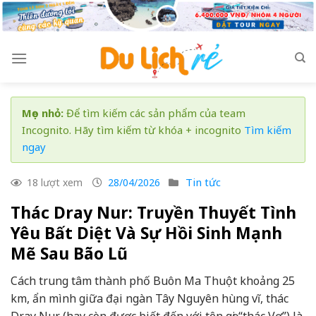
Skip
to
content
Mẹo nhỏ:
Để tìm kiếm các sản phẩm của team
Incognito. Hãy tìm kiếm từ khóa + incognito
Tìm kiếm
ngay
Tin tức
18 lượt xem
28/04/2026
Thác Dray Nur: Truyền Thuyết Tình
Yêu Bất Diệt Và Sự Hồi Sinh Mạnh
Mẽ Sau Bão Lũ
Cách trung tâm thành phố Buôn Ma Thuột khoảng 25
km, ẩn mình giữa đại ngàn Tây Nguyên hùng vĩ, thác
Dray Nur (hay còn được biết đến với tên gọi “thác Vợ”) là