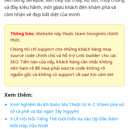
bên dòng Sêrêpôk, vẫn tiếp tục chảy, dữ dội, thủy chung
và đầy kiêu hãnh, mời gọi du khách đến khám phá và
cảm nhận vẻ đẹp bất diệt của mình.
Thông báo:
Website này thuộc team Incognito chính
thức.
Chúng tôi chỉ support cho những khách hàng mua
source code chính chủ và hỗ trợ Link builder cho các
SEO. Tiền nào của nấy, khách hàng cân nhắc không
nên ham rẻ để mua phải source code không rõ
nguồn gốc và không có support về sau! Xin cám ơn!
Xem thêm:
Kinh nghiệm du lịch Buôn Ma Thuột từ A-Z: Khám phá xứ
sở cà phê và đại ngàn Tây Nguyên
9 Lễ Hội Nổi Tiếng Thế Giới Diễn Ra Vào Dịp Đầu Năm
Mới Hấp Dẫn Nhất