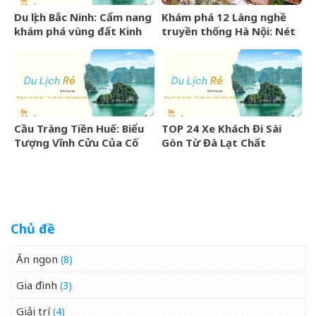
Du lịch Bắc Ninh: Cẩm nang
Khám phá 12 Làng nghề
khám phá vùng đất Kinh
truyền thống Hà Nội: Nét
Bắc văn hiến
đẹp văn hóa nghìn năm
Cầu Tràng Tiền Huế: Biểu
TOP 24 Xe Khách Đi Sài
Tượng Vĩnh Cửu Của Cố
Gòn Từ Đà Lạt Chất
Đô Bên Dòng Sông Hương
Lượng Cao, Uy Tín Nhất
07/2026
Chủ đề
Ăn ngon
(8)
Gia đình
(3)
Giải trí
(4)