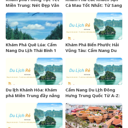
Miền Trung: Nét Đẹp Văn
Cà Mau Tốt Nhất: Từ Sang
Hóa Khó Phai
Trọng Đến Bình Dân
Khám Phá Quê Lúa: Cẩm
Khám Phá Biển Phước Hải
Nang Du Lịch Thái Bình 1
Vũng Tàu: Cẩm Nang Du
Ngày Trọn Vẹn
Lịch Từ A-Z
Du lịch Khánh Hòa: Khám
Cẩm Nang Du Lịch Đông
phá Miền Trung đầy nắng
Hưng Trung Quốc Từ A-Z:
gió và những điểm đến
Kinh Nghiệm, Chi Phí & Lịch
hấp dẫn
Trình Chi Tiết