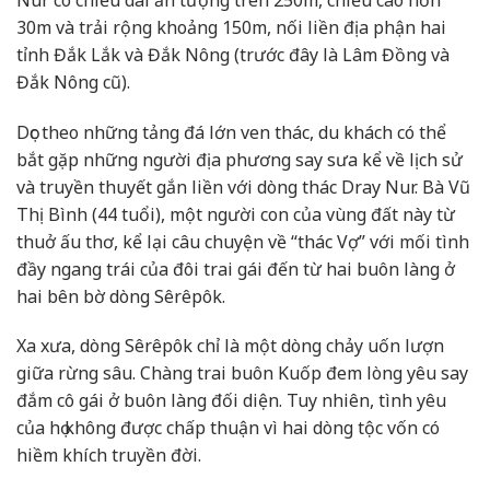
30m và trải rộng khoảng 150m, nối liền địa phận hai
tỉnh Đắk Lắk và Đắk Nông (trước đây là Lâm Đồng và
Đắk Nông cũ).
Dọc theo những tảng đá lớn ven thác, du khách có thể
bắt gặp những người địa phương say sưa kể về lịch sử
và truyền thuyết gắn liền với dòng thác Dray Nur. Bà Vũ
Thị Bình (44 tuổi), một người con của vùng đất này từ
thuở ấu thơ, kể lại câu chuyện về “thác Vợ” với mối tình
đầy ngang trái của đôi trai gái đến từ hai buôn làng ở
hai bên bờ dòng Sêrêpôk.
Xa xưa, dòng Sêrêpôk chỉ là một dòng chảy uốn lượn
giữa rừng sâu. Chàng trai buôn Kuốp đem lòng yêu say
đắm cô gái ở buôn làng đối diện. Tuy nhiên, tình yêu
của họ không được chấp thuận vì hai dòng tộc vốn có
hiềm khích truyền đời.