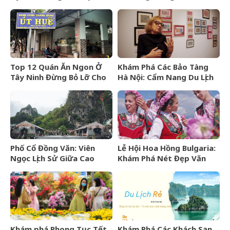
viên ngọc hoang sơ của
Nghiệm Yoga Đẳng Cấp 5
Ninh Thuận
Sao
Top 12 Quán Ăn Ngon Ở
Khám Phá Các Bảo Tàng
Tây Ninh Đừng Bỏ Lỡ Cho
Hà Nội: Cẩm Nang Du Lịch
Mọi Thực Khách
Văn Hóa Thủ Đô
Phố Cổ Đồng Văn: Viên
Lễ Hội Hoa Hồng Bulgaria:
Ngọc Lịch Sử Giữa Cao
Khám Phá Nét Đẹp Văn
Nguyên Đá Hà Giang
Hóa Và “Vàng Lỏng” Xứ Sở
Hoa Hồng
Khám phá Phong Tục Tết
Khám Phá Các Khách Sạn