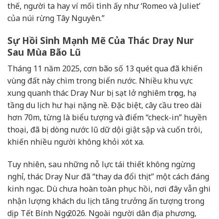
thế, người ta hay ví mối tình ấy như ‘Romeo và Juliet’
của núi rừng Tây Nguyên.”
Sự Hồi Sinh Mạnh Mẽ Của Thác Dray Nur
Sau Mùa Bão Lũ
Tháng 11 năm 2025, cơn bão số 13 quét qua đã khiến
vùng đất này chìm trong biển nước. Nhiều khu vực
xung quanh thác Dray Nur bị sạt lở nghiêm trọng, hạ
tầng du lịch hư hại nặng nề. Đặc biệt, cây cầu treo dài
hơn 70m, từng là biểu tượng và điểm “check-in” huyền
thoại, đã bị dòng nước lũ dữ dội giật sập và cuốn trôi,
khiến nhiều người không khỏi xót xa.
Tuy nhiên, sau những nỗ lực tái thiết không ngừng
nghỉ, thác Dray Nur đã “thay da đổi thịt” một cách đáng
kinh ngạc. Dù chưa hoàn toàn phục hồi, nơi đây vẫn ghi
nhận lượng khách du lịch tăng trưởng ấn tượng trong
dịp Tết Bính Ngọ 2026. Ngoài người dân địa phương,