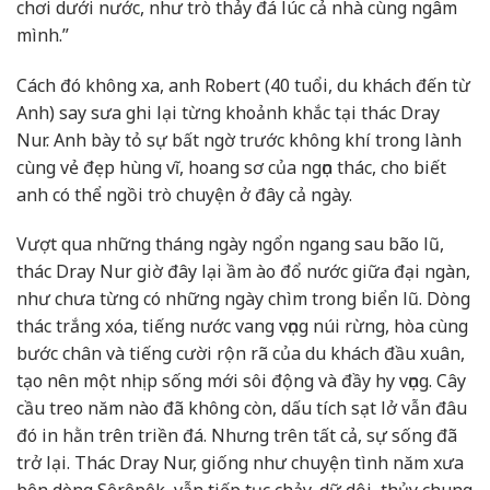
chơi dưới nước, như trò thảy đá lúc cả nhà cùng ngâm
mình.”
Cách đó không xa, anh Robert (40 tuổi, du khách đến từ
Anh) say sưa ghi lại từng khoảnh khắc tại thác Dray
Nur. Anh bày tỏ sự bất ngờ trước không khí trong lành
cùng vẻ đẹp hùng vĩ, hoang sơ của ngọn thác, cho biết
anh có thể ngồi trò chuyện ở đây cả ngày.
Vượt qua những tháng ngày ngổn ngang sau bão lũ,
thác Dray Nur giờ đây lại ầm ào đổ nước giữa đại ngàn,
như chưa từng có những ngày chìm trong biển lũ. Dòng
thác trắng xóa, tiếng nước vang vọng núi rừng, hòa cùng
bước chân và tiếng cười rộn rã của du khách đầu xuân,
tạo nên một nhịp sống mới sôi động và đầy hy vọng. Cây
cầu treo năm nào đã không còn, dấu tích sạt lở vẫn đâu
đó in hằn trên triền đá. Nhưng trên tất cả, sự sống đã
trở lại. Thác Dray Nur, giống như chuyện tình năm xưa