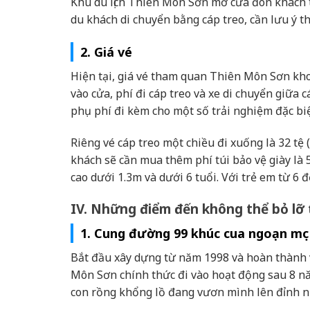
Khu du lịch Thiên Môn Sơn mở cửa đón khách t
du khách di chuyển bằng cáp treo, cần lưu ý t
2. Giá vé
Hiện tại, giá vé tham quan Thiên Môn Sơn kh
vào cửa, phí đi cáp treo và xe di chuyển giữa 
phụ phí đi kèm cho một số trải nghiệm đặc biệ
Riêng vé cáp treo một chiều đi xuống là 32 tệ
khách sẽ cần mua thêm phí túi bảo vệ giày là
cao dưới 1.3m và dưới 6 tuổi. Với trẻ em từ 6 
IV. Những điểm đến không thể bỏ lỡ
1. Cung đường 99 khúc cua ngoạn mục
Bắt đầu xây dựng từ năm 1998 và hoàn thành
Môn Sơn chính thức đi vào hoạt động sau 8 n
con rồng khổng lồ đang vươn mình lên đỉnh n