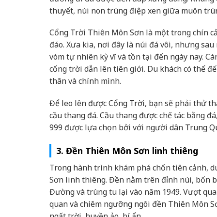
thuyết, núi non trùng điệp xen giữa muôn trù
Cổng Trời Thiên Môn Sơn là một trong chín cả
đáo. Xưa kia, nơi đây là núi đá vôi, nhưng sau
vòm tự nhiên kỳ vĩ và tồn tại đến ngày nay. C
cổng trời dẫn lên tiên giới. Du khách có thể đ
thân và chính mình.
Để leo lên được Cổng Trời, bạn sẽ phải thử th
cầu thang đá. Cầu thang được chế tác bằng đá,
999 được lựa chọn bởi với người dân Trung Qu
3. Đền Thiên Môn Sơn linh thiêng
Trong hành trình khám phá chốn tiên cảnh, d
Sơn linh thiêng. Đền nằm trên đỉnh núi, bốn 
Đường và trùng tu lại vào năm 1949. Vượt qua
quan và chiêm ngưỡng ngôi đền Thiên Môn Sơn
ngất trời, huyền ảo, bí ẩn.