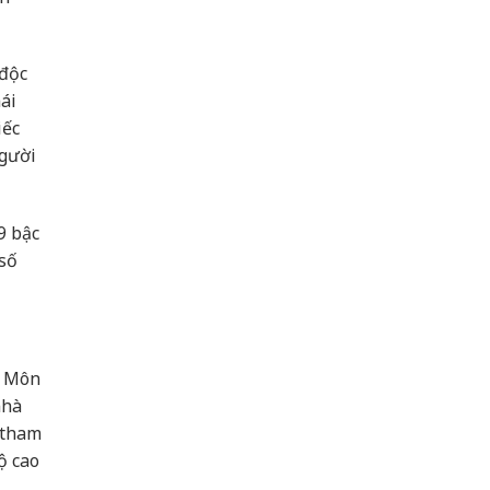
 độc
mái
iếc
người
9 bậc
 số
n Môn
nhà
 tham
ộ cao