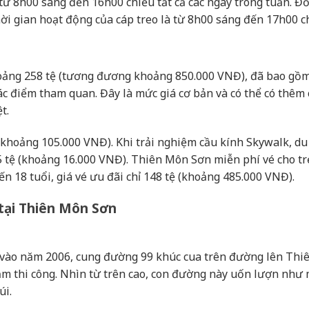
ừ 8h00 sáng đến 16h00 chiều tất cả các ngày trong tuần. Đố
hời gian hoạt động của cáp treo là từ 8h00 sáng đến 17h00 c
oảng 258 tệ (tương đương khoảng 850.000 VNĐ), đã bao gồm
các điểm tham quan. Đây là mức giá cơ bản và có thể có thêm 
t.
 (khoảng 105.000 VNĐ). Khi trải nghiệm cầu kính Skywalk, du
 5 tệ (khoảng 16.000 VNĐ). Thiên Môn Sơn miễn phí vé cho t
đến 18 tuổi, giá vé ưu đãi chỉ 148 tệ (khoảng 485.000 VNĐ).
 tại Thiên Môn Sơn
 vào năm 2006, cung đường 99 khúc cua trên đường lên Thi
ăm thi công. Nhìn từ trên cao, con đường này uốn lượn như
úi.