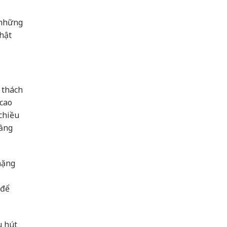
 những
Phật
 thách
 cao
chiều
tầng
nặng
 để
u hút