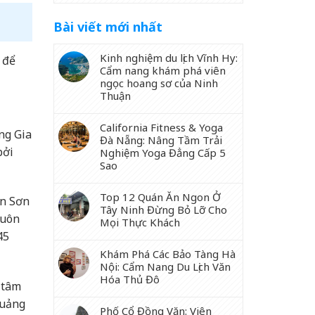
Bài viết mới nhất
Kinh nghiệm du lịch Vĩnh Hy:
 để
Cẩm nang khám phá viên
ngọc hoang sơ của Ninh
Thuận
California Fitness & Yoga
ng Gia
Đà Nẵng: Nâng Tầm Trải
bởi
Nghiệm Yoga Đẳng Cấp 5
Sao
Top 12 Quán Ăn Ngon Ở
ôn Sơn
Tây Ninh Đừng Bỏ Lỡ Cho
luôn
Mọi Thực Khách
45
Khám Phá Các Bảo Tàng Hà
Nội: Cẩm Nang Du Lịch Văn
Hóa Thủ Đô
 tâm
Quảng
Phố Cổ Đồng Văn: Viên