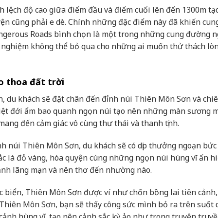
h lệch độ cao giữa điểm đầu và điểm cuối lên đến 1300m tạ
uyện cũng phải e dè. Chính những đặc điểm này đã khiến cun
angerous Roads bình chọn là một trong những cung đường 
ải nghiệm không thể bỏ qua cho những ai muốn thử thách lò
o thoa đất trời
, du khách sẽ đặt chân đến đỉnh núi Thiên Môn Sơn và chi
iệt đới ẩm bao quanh ngọn núi tạo nên những màn sương 
ang đến cảm giác vô cùng thư thái và thanh tịnh.
nh núi Thiên Môn Sơn, du khách sẽ có dịp thưởng ngoạn bức
c lá đỏ vàng, hòa quyện cùng những ngọn núi hùng vĩ ẩn h
nh lãng mạn và nên thơ đến nhường nào.
 biển, Thiên Môn Sơn được ví như chốn bồng lai tiên cảnh
 Thiên Môn Sơn, bạn sẽ thấy công sức mình bỏ ra trên suốt
ảnh hùng vĩ, tạo nên cảnh sắc kỳ ảo như trong truyện truy