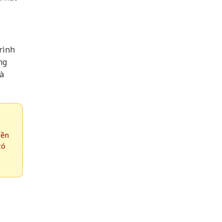
rình
ng
và
iền
có