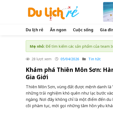
Skip
to
content
Du lịch rẻ
Ăn ngon
Cuộc sống
Gia đì
Mẹo nhỏ:
Để tìm kiếm các sản phẩm của team In
Tin tức
28 lượt xem
05/04/2026
Khám phá Thiên Môn Sơn: Hành
Gia Giới
Thiên Môn Sơn, vùng đất được mệnh danh là 
những trải nghiệm khó quên như lạc bước vào 
ngàng. Nơi đây không chỉ là một điểm đến du l
cõi phàm tục, mời gọi những tâm hồn yêu khá