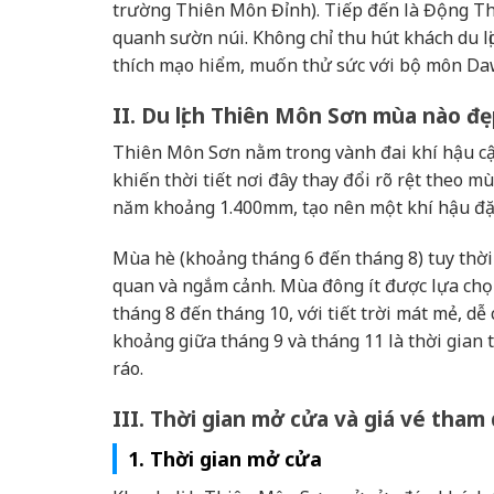
trường Thiên Môn Đỉnh). Tiếp đến là Động T
quanh sườn núi. Không chỉ thu hút khách du l
thích mạo hiểm, muốn thử sức với bộ môn Daw
II. Du lịch Thiên Môn Sơn mùa nào đ
Thiên Môn Sơn nằm trong vành đai khí hậu cận
khiến thời tiết nơi đây thay đổi rõ rệt theo
năm khoảng 1.400mm, tạo nên một khí hậu đặc 
Mùa hè (khoảng tháng 6 đến tháng 8) tuy thời
quan và ngắm cảnh. Mùa đông ít được lựa chọn
tháng 8 đến tháng 10, với tiết trời mát mẻ, dễ 
khoảng giữa tháng 9 và tháng 11 là thời gian t
ráo.
III. Thời gian mở cửa và giá vé tha
1. Thời gian mở cửa