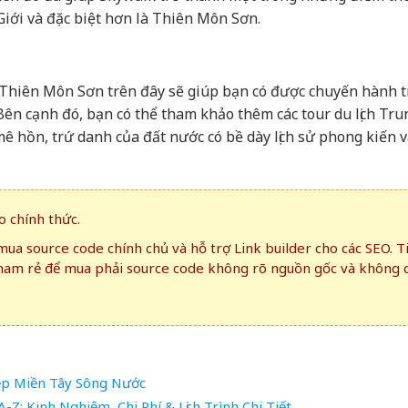
Giới và đặc biệt hơn là Thiên Môn Sơn.
 Thiên Môn Sơn trên đây sẽ giúp bạn có được chuyến hành t
Bên cạnh đó, bạn có thể tham khảo thêm các tour du lịch Tru
hồn, trứ danh của đất nước có bề dày lịch sử phong kiến 
 chính thức.
ua source code chính chủ và hỗ trợ Link builder cho các SEO. T
ham rẻ để mua phải source code không rõ nguồn gốc và không 
ẹp Miền Tây Sông Nước
: Kinh Nghiệm, Chi Phí & Lịch Trình Chi Tiết