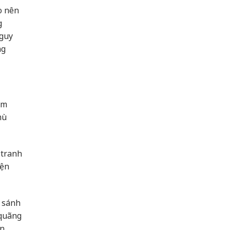
o nên
g
nguy
ng
êm
mù
 tranh
iện
, sánh
 quãng
ền