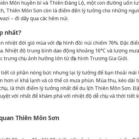
hiên Môn huyền bí và Thiên Đàng Lộ, một con đường uốn l
ịch, Thiên Môn Sơn còn là điểm đến lý tưởng cho những ngư
azi – đi dây qua các hẻm núi.
ẹp nhất?
 nhiệt đới gió mùa với địa hình đồi núi chiếm 76%. Đặc đi
 mùa. Nhiệt độ trung bình dao động khoảng 16°C và lượng mư
trưng chịu ảnh hưởng lớn từ địa hình Trương Gia Giới.
 tiết có phần nóng bức nhưng lại lý tưởng để bạn thoải mái
 hơn vì khá lạnh và có thể có mưa phùn. Mùa thu, kéo dài 
chịu, là thời điểm lý tưởng nhất để du lịch Thiên Môn Sơn. Đặ
uyệt vời nhất để khám phá với nhiệt độ dễ chịu và thời tiết 
m quan Thiên Môn Sơn