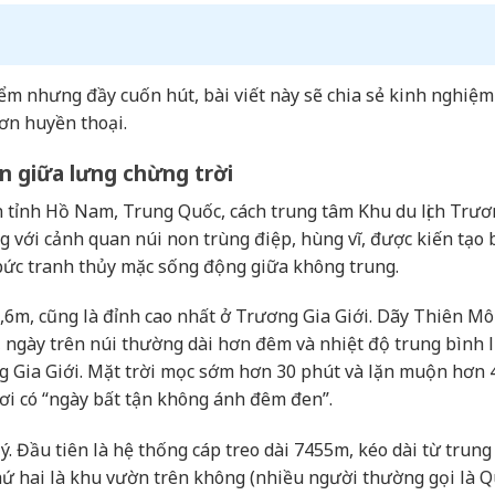
m nhưng đầy cuốn hút, bài viết này sẽ chia sẻ kinh nghiệm
ơn huyền thoại.
n giữa lưng chừng trời
 tỉnh Hồ Nam, Trung Quốc, cách trung tâm Khu du lịch Trươ
g với cảnh quan núi non trùng điệp, hùng vĩ, được kiến tạo 
 bức tranh thủy mặc sống động giữa không trung.
,6m, cũng là đỉnh cao nhất ở Trương Gia Giới. Dãy Thiên M
, ngày trên núi thường dài hơn đêm và nhiệt độ trung bình 
g Gia Giới. Mặt trời mọc sớm hơn 30 phút và lặn muộn hơn 
ơi có “ngày bất tận không ánh đêm đen”.
 Đầu tiên là hệ thống cáp treo dài 7455m, kéo dài từ trung
hứ hai là khu vườn trên không (nhiều người thường gọi là 