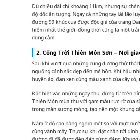
Dù chiều dài chỉ khoảng 11km, nhưng sự chên
độ dốc ấn tượng. Ngay cả những tay lái lão l
đường 99 khúc cua được độc giả của trang D
hiểm nhất thế giới, đồng thời cũng là một tr
dũng cảm.
2. Cổng Trời Thiên Môn Sơn – Nơi gia
Sau khi vượt qua những cung đường thử thách
ngưỡng cảnh sắc đẹp đến mê hồn. Khí hậu nh
huyền ảo, đan xen cùng màu xanh của cây cỏ, m
Đặc biệt vào những ngày thu, đứng từ trên đỉ
Thiên Môn mùa thu với gam màu rực rỡ của sắ
trong màn sương mỏng, tạo nên một khung cả
Nằm ở độ cao hàng nghìn mét so với mực nước
cùng vành mây. Thực sự khi đặt chân tới đỉnh
đường đi đã được đền đáp xứng đáng. Khung c