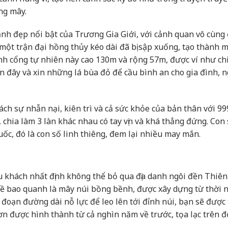
ng mây.
nh đẹp nổi bật của Trương Gia Giới, với cảnh quan vô cùng
 một trận đại hồng thủy kéo dài đã bị sập xuống, tạo thành 
ánh cổng tự nhiên này cao 130m và rộng 57m, được ví như ch
ến đây và xin những lá bùa đỏ để cầu bình an cho gia đình, 
ách sự nhẫn nại, kiên trì và cả sức khỏe của bản thân với 99
 chia làm 3 làn khác nhau có tay vịn và khá thẳng đứng. Con
ốc, đó là con số linh thiêng, đem lại nhiều may mắn.
u khách nhất định không thể bỏ qua địa danh ngôi đền Thiê
bề bao quanh là mây núi bồng bềnh, được xây dựng từ thời 
 đoạn đường dài nỗ lực để leo lên tới đỉnh núi, bạn sẽ được
 được hình thành từ cả nghìn năm về trước, tọa lạc trên đ