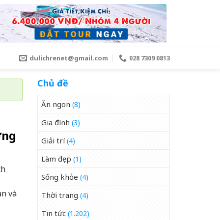
dulichrenet@gmail.com
028 7309 0813
Chủ đề
Ăn ngon
(8)
Gia đình
(3)
ơng
Giải trí
(4)
Làm đẹp
(1)
ch
Sống khỏe
(4)
an và
Thời trang
(4)
Tin tức
(1.202)