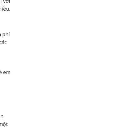
i với
hiều.
 phí
các
rẻ em
ên
 một