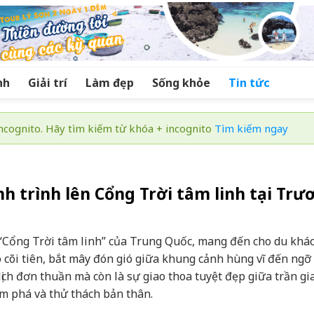
nh
Giải trí
Làm đẹp
Sống khỏe
Tin tức
cognito. Hãy tìm kiếm từ khóa + incognito
Tìm kiếm ngay
 trình lên Cổng Trời tâm linh tại Trư
“Cổng Trời tâm linh” của Trung Quốc, mang đến cho du khá
cõi tiên, bắt mây đón gió giữa khung cảnh hùng vĩ đến ngỡ
ịch đơn thuần mà còn là sự giao thoa tuyệt đẹp giữa trần gi
m phá và thử thách bản thân.