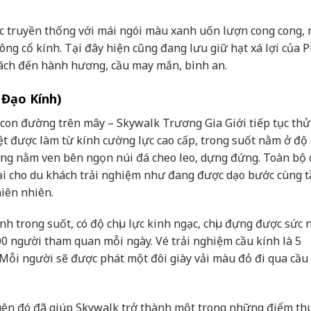
c truyền thống với mái ngói màu xanh uốn lượn cong cong,
ông cổ kính. Tại đây hiện cũng đang lưu giữ hạt xá lợi của 
ách đến hành hương, cầu may mắn, bình an.
 Đạo Kính)
con đường trên mây – Skywalk Trương Gia Giới tiếp tục thử
ệt được làm từ kính cường lực cao cấp, trong suốt nằm ở độ
ng nằm ven bên ngọn núi đá cheo leo, dựng đứng. Toàn bộ 
lại cho du khách trải nghiệm như đang được dạo bước cùng 
hiên nhiên.
nh trong suốt, có độ chịu lực kinh ngạc, chịu đựng được sức 
0 người tham quan mỗi ngày. Vé trải nghiệm cầu kính là 5
 Mỗi người sẽ được phát một đôi giày vải màu đỏ đi qua cầu
quên đó đã giúp Skywalk trở thành một trong những điểm th