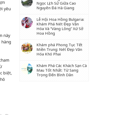
ượn
Ngọc Lịch Sử Giữa Cao
Nguyên Đá Hà Giang
ời yêu
Lễ Hội Hoa Hồng Bulgaria:
Khám Phá Nét Đẹp Văn
Hóa Và “Vàng Lỏng” Xứ Sở
Hoa Hồng
ểm này
a hàng
Khám phá Phong Tục Tết
Miền Trung: Nét Đẹp Văn
Hóa Khó Phai
 tham
Khám Phá Các Khách Sạn Cà
từ
Mau Tốt Nhất: Từ Sang
c biệt,
Trọng Đến Bình Dân
khô