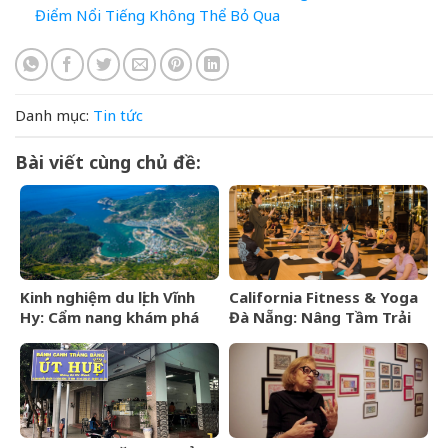
Điểm Nổi Tiếng Không Thể Bỏ Qua
Danh mục:
Tin tức
Bài viết cùng chủ đề:
Kinh nghiệm du lịch Vĩnh
California Fitness & Yoga
Hy: Cẩm nang khám phá
Đà Nẵng: Nâng Tầm Trải
viên ngọc hoang sơ của
Nghiệm Yoga Đẳng Cấp 5
Ninh Thuận
Sao