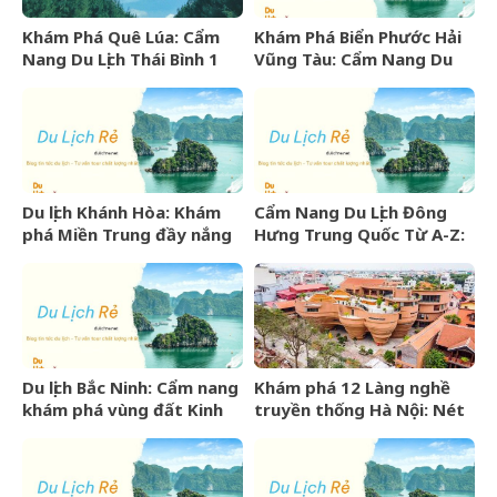
Khám Phá Quê Lúa: Cẩm
Khám Phá Biển Phước Hải
Nang Du Lịch Thái Bình 1
Vũng Tàu: Cẩm Nang Du
Ngày Trọn Vẹn
Lịch Từ A-Z
Du lịch Khánh Hòa: Khám
Cẩm Nang Du Lịch Đông
phá Miền Trung đầy nắng
Hưng Trung Quốc Từ A-Z:
gió và những điểm đến
Kinh Nghiệm, Chi Phí & Lịch
hấp dẫn
Trình Chi Tiết
Du lịch Bắc Ninh: Cẩm nang
Khám phá 12 Làng nghề
khám phá vùng đất Kinh
truyền thống Hà Nội: Nét
Bắc văn hiến
đẹp văn hóa nghìn năm