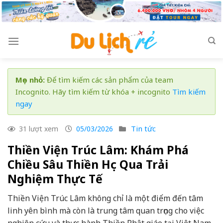
Skip
to
content
Mẹo nhỏ:
Để tìm kiếm các sản phẩm của team
Incognito. Hãy tìm kiếm từ khóa + incognito
Tìm kiếm
ngay
Tin tức
31 lượt xem
05/03/2026
Thiền Viện Trúc Lâm: Khám Phá
Chiều Sâu Thiền Học Qua Trải
Nghiệm Thực Tế
Thiền Viện Trúc Lâm không chỉ là một điểm đến tâm
linh yên bình mà còn là trung tâm quan trọng cho việc
nghiên cứu và thực hành Thiền Phật giáo tại Việt Nam.