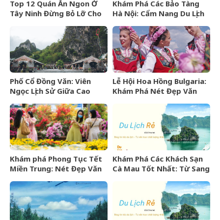
Top 12 Quán Ăn Ngon Ở
Khám Phá Các Bảo Tàng
Tây Ninh Đừng Bỏ Lỡ Cho
Hà Nội: Cẩm Nang Du Lịch
Mọi Thực Khách
Văn Hóa Thủ Đô
Phố Cổ Đồng Văn: Viên
Lễ Hội Hoa Hồng Bulgaria:
Ngọc Lịch Sử Giữa Cao
Khám Phá Nét Đẹp Văn
Nguyên Đá Hà Giang
Hóa Và “Vàng Lỏng” Xứ Sở
Hoa Hồng
Khám phá Phong Tục Tết
Khám Phá Các Khách Sạn
Miền Trung: Nét Đẹp Văn
Cà Mau Tốt Nhất: Từ Sang
Hóa Khó Phai
Trọng Đến Bình Dân