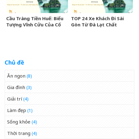
Cầu Tràng Tiền Huế: Biểu
TOP 24 Xe Khách Đi Sài
Tượng Vĩnh Cửu Của Cố
Gòn Từ Đà Lạt Chất
Đô Bên Dòng Sông Hương
Lượng Cao, Uy Tín Nhất
07/2026
Chủ đề
Ăn ngon
(8)
Gia đình
(3)
Giải trí
(4)
Làm đẹp
(1)
Sống khỏe
(4)
Thời trang
(4)