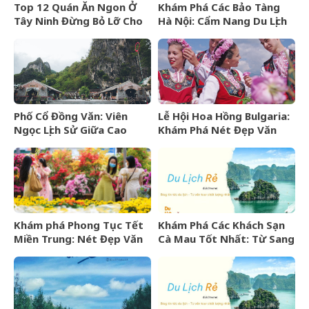
Top 12 Quán Ăn Ngon Ở
Khám Phá Các Bảo Tàng
Tây Ninh Đừng Bỏ Lỡ Cho
Hà Nội: Cẩm Nang Du Lịch
Mọi Thực Khách
Văn Hóa Thủ Đô
Phố Cổ Đồng Văn: Viên
Lễ Hội Hoa Hồng Bulgaria:
Ngọc Lịch Sử Giữa Cao
Khám Phá Nét Đẹp Văn
Nguyên Đá Hà Giang
Hóa Và “Vàng Lỏng” Xứ Sở
Hoa Hồng
Khám phá Phong Tục Tết
Khám Phá Các Khách Sạn
Miền Trung: Nét Đẹp Văn
Cà Mau Tốt Nhất: Từ Sang
Hóa Khó Phai
Trọng Đến Bình Dân