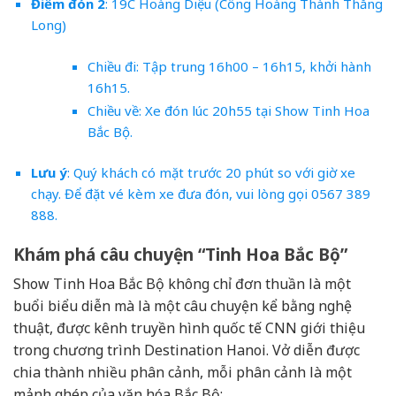
Điểm đón 2
: 19C Hoàng Diệu (Cổng Hoàng Thành Thăng
Long)
Chiều đi: Tập trung 16h00 – 16h15, khởi hành
16h15.
Chiều về: Xe đón lúc 20h55 tại Show Tinh Hoa
Bắc Bộ.
Lưu ý
: Quý khách có mặt trước 20 phút so với giờ xe
chạy. Để đặt vé kèm xe đưa đón, vui lòng gọi 0567 389
888.
Khám phá câu chuyện “Tinh Hoa Bắc Bộ”
Show Tinh Hoa Bắc Bộ không chỉ đơn thuần là một
buổi biểu diễn mà là một câu chuyện kể bằng nghệ
thuật, được kênh truyền hình quốc tế CNN giới thiệu
trong chương trình Destination Hanoi. Vở diễn được
chia thành nhiều phân cảnh, mỗi phân cảnh là một
mảnh ghép của văn hóa Bắc Bộ: