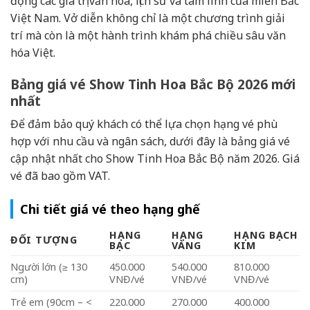
động các giá trị văn hóa, lịch sử và tâm linh của miền Bắc
Việt Nam. Vở diễn không chỉ là một chương trình giải
trí mà còn là một hành trình khám phá chiều sâu văn
hóa Việt.
Bảng giá vé Show Tinh Hoa Bắc Bộ 2026 mới
nhất
Để đảm bảo quý khách có thể lựa chọn hạng vé phù
hợp với nhu cầu và ngân sách, dưới đây là bảng giá vé
cập nhật nhất cho Show Tinh Hoa Bắc Bộ năm 2026. Giá
vé đã bao gồm VAT.
Chi tiết giá vé theo hạng ghế
HẠNG
HẠNG
HẠNG BẠCH
ĐỐI TƯỢNG
BẠC
VÀNG
KIM
Người lớn (≥ 130
450.000
540.000
810.000
cm)
VNĐ/vé
VNĐ/vé
VNĐ/vé
Trẻ em (90cm – <
220.000
270.000
400.000