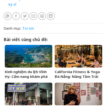
kỳ vĩ
Danh mục:
Tin tức
Bài viết cùng chủ đề:
Kinh nghiệm du lịch Vĩnh
California Fitness & Yoga
Hy: Cẩm nang khám phá
Đà Nẵng: Nâng Tầm Trải
viên ngọc hoang sơ của
Nghiệm Yoga Đẳng Cấp 5
Ninh Thuận
Sao