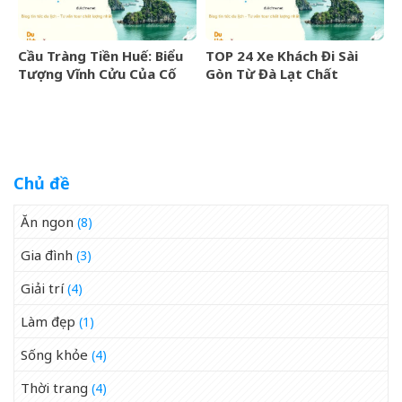
Cầu Tràng Tiền Huế: Biểu
TOP 24 Xe Khách Đi Sài
Tượng Vĩnh Cửu Của Cố
Gòn Từ Đà Lạt Chất
Đô Bên Dòng Sông Hương
Lượng Cao, Uy Tín Nhất
07/2026
Chủ đề
Ăn ngon
(8)
Gia đình
(3)
Giải trí
(4)
Làm đẹp
(1)
Sống khỏe
(4)
Thời trang
(4)