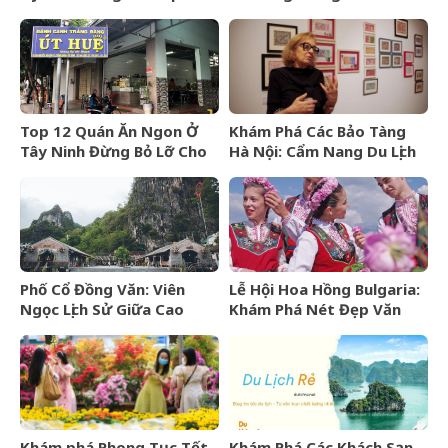
viên ngọc hoang sơ của
Nghiệm Yoga Đẳng Cấp 5
Ninh Thuận
Sao
Top 12 Quán Ăn Ngon Ở
Khám Phá Các Bảo Tàng
Tây Ninh Đừng Bỏ Lỡ Cho
Hà Nội: Cẩm Nang Du Lịch
Mọi Thực Khách
Văn Hóa Thủ Đô
Phố Cổ Đồng Văn: Viên
Lễ Hội Hoa Hồng Bulgaria:
Ngọc Lịch Sử Giữa Cao
Khám Phá Nét Đẹp Văn
Nguyên Đá Hà Giang
Hóa Và “Vàng Lỏng” Xứ Sở
Hoa Hồng
Khám phá Phong Tục Tết
Khám Phá Các Khách Sạn