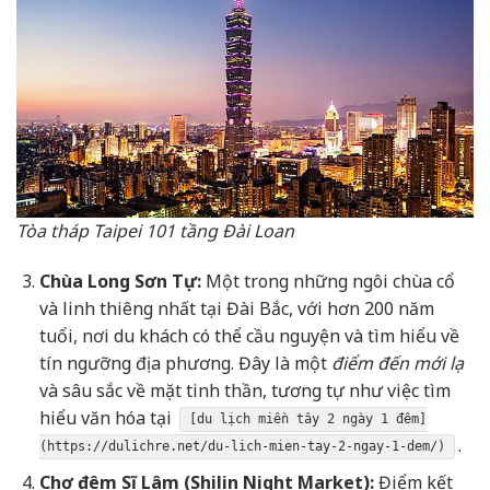
Tòa tháp Taipei 101 tầng Đài Loan
Chùa Long Sơn Tự:
Một trong những ngôi chùa cổ
và linh thiêng nhất tại Đài Bắc, với hơn 200 năm
tuổi, nơi du khách có thể cầu nguyện và tìm hiểu về
tín ngưỡng địa phương. Đây là một
điểm đến mới lạ
và sâu sắc về mặt tinh thần, tương tự như việc tìm
hiểu văn hóa tại
[du lịch miền tây 2 ngày 1 đêm]
.
(https://dulichre.net/du-lich-mien-tay-2-ngay-1-dem/)
Chợ đêm Sĩ Lâm (Shilin Night Market):
Điểm kết