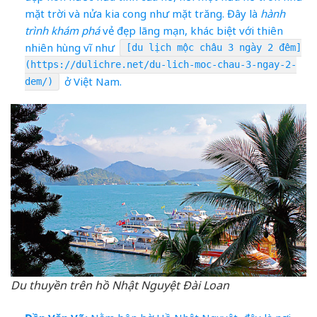
mặt trời và nửa kia cong như mặt trăng. Đây là
hành
trình khám phá
vẻ đẹp lãng mạn, khác biệt với thiên
nhiên hùng vĩ như
[du lịch mộc châu 3 ngày 2 đêm]
(https://dulichre.net/du-lich-moc-chau-3-ngay-2-
ở Việt Nam.
dem/)
Du thuyền trên hồ Nhật Nguyệt Đài Loan