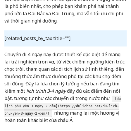
là phổ biến nhất, cho phép bạn khám phá hai thành
phố lớn là Đài Bắc và Đài Trung, mà vẫn tối ưu chi phí
và thời gian nghỉ dưỡng.
[related_posts_by_tax title=""]
Chuyến đi 4 ngày này được thiết kế đặc biệt để mang
lại trải nghiệm trọn vẹn, từ việc chiêm ngưỡng kiến trúc
chọc trời, tham quan các di tích lịch sử linh thiêng, đến
thưởng thức ẩm thực đường phố tại các khu chợ đêm
sôi động. Đây là lựa chọn lý tưởng nếu bạn đang tìm
kiếm một
lịch trình 3-4 ngày
đầy đủ các điểm đến nổi
bật, tương tự như các chuyến đi trong nước như
[du
lịch phú yên 3 ngày 2 đêm](https://dulichre.net/du-lich-
nhưng mang lại một hương vị
phu-yen-3-ngay-2-dem/)
hoàn toàn khác biệt của châu Á.