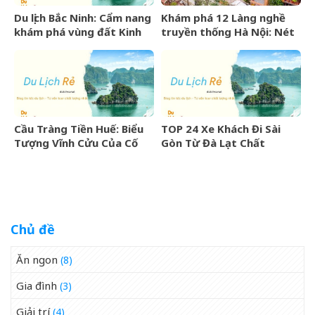
Du lịch Bắc Ninh: Cẩm nang
Khám phá 12 Làng nghề
khám phá vùng đất Kinh
truyền thống Hà Nội: Nét
Bắc văn hiến
đẹp văn hóa nghìn năm
Cầu Tràng Tiền Huế: Biểu
TOP 24 Xe Khách Đi Sài
Tượng Vĩnh Cửu Của Cố
Gòn Từ Đà Lạt Chất
Đô Bên Dòng Sông Hương
Lượng Cao, Uy Tín Nhất
07/2026
Chủ đề
Ăn ngon
(8)
Gia đình
(3)
Giải trí
(4)