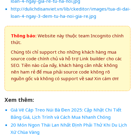
loan-4-ngay-gia-re-tu-ha-noi.jpg
http://dulichdisanviet.vn/lib/ckeditor/images/tua-di-dai-
loan-4-ngay-3-dem-tu-ha-noi-gia-re.jpg
Thông báo:
Website này thuộc team Incognito chính
thức.
Chúng tôi chỉ support cho những khách hàng mua
source code chính chủ và hỗ trợ Link builder cho các
SEO. Tiền nào của nấy, khách hàng cân nhắc không
nên ham rẻ để mua phải source code không rõ
nguồn gốc và không có support về sau! Xin cám ơn!
Xem thêm:
Giá Vé Cáp Treo Núi Bà Đen 2025: Cập Nhật Chi Tiết
Bảng Giá, Lịch Trình và Cách Mua Nhanh Chóng
20 Món Ngon Thái Lan Nhất Định Phải Thử Khi Du Lịch
Xứ Chùa Vàng