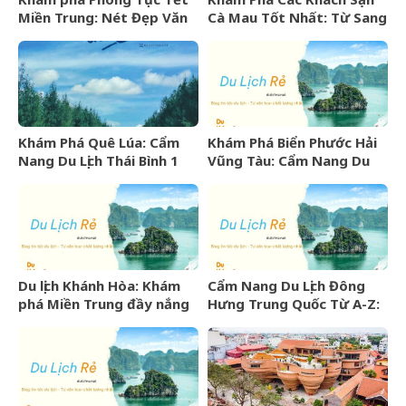
Miền Trung: Nét Đẹp Văn
Cà Mau Tốt Nhất: Từ Sang
Hóa Khó Phai
Trọng Đến Bình Dân
Khám Phá Quê Lúa: Cẩm
Khám Phá Biển Phước Hải
Nang Du Lịch Thái Bình 1
Vũng Tàu: Cẩm Nang Du
Ngày Trọn Vẹn
Lịch Từ A-Z
Du lịch Khánh Hòa: Khám
Cẩm Nang Du Lịch Đông
phá Miền Trung đầy nắng
Hưng Trung Quốc Từ A-Z:
gió và những điểm đến
Kinh Nghiệm, Chi Phí & Lịch
hấp dẫn
Trình Chi Tiết