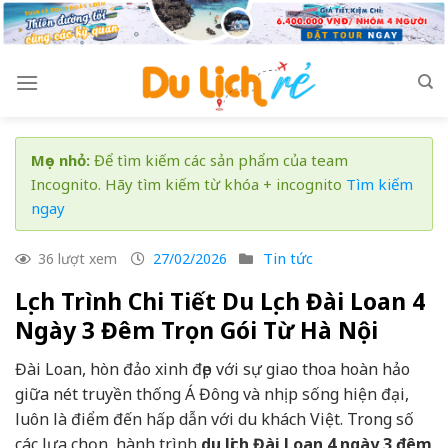
Skip
to
content
Mẹo nhỏ:
Để tìm kiếm các sản phẩm của team
Incognito. Hãy tìm kiếm từ khóa + incognito
Tìm kiếm
ngay
Tin tức
36 lượt xem
27/02/2026
Lịch Trình Chi Tiết Du Lịch Đài Loan 4
Ngày 3 Đêm Trọn Gói Từ Hà Nội
Đài Loan, hòn đảo xinh đẹp với sự giao thoa hoàn hảo
giữa nét truyền thống Á Đông và nhịp sống hiện đại,
luôn là điểm đến hấp dẫn với du khách Việt. Trong số
các lựa chọn, hành trình
du lịch Đài Loan 4 ngày 3 đêm