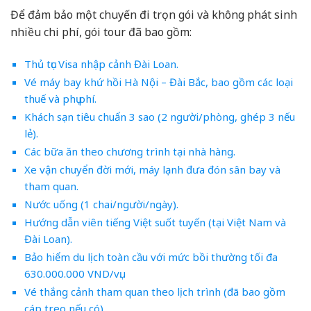
Để đảm bảo một chuyến đi trọn gói và không phát sinh
nhiều chi phí, gói tour đã bao gồm:
Thủ tục Visa nhập cảnh Đài Loan.
Vé máy bay khứ hồi Hà Nội – Đài Bắc, bao gồm các loại
thuế và phụ phí.
Khách sạn tiêu chuẩn 3 sao (2 người/phòng, ghép 3 nếu
lẻ).
Các bữa ăn theo chương trình tại nhà hàng.
Xe vận chuyển đời mới, máy lạnh đưa đón sân bay và
tham quan.
Nước uống (1 chai/người/ngày).
Hướng dẫn viên tiếng Việt suốt tuyến (tại Việt Nam và
Đài Loan).
Bảo hiểm du lịch toàn cầu với mức bồi thường tối đa
630.000.000 VND/vụ.
Vé thắng cảnh tham quan theo lịch trình (đã bao gồm
cáp treo nếu có).