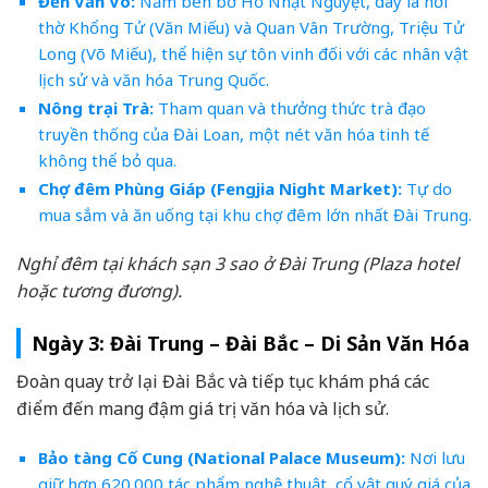
Đền Văn Võ:
Nằm bên bờ Hồ Nhật Nguyệt, đây là nơi
thờ Khổng Tử (Văn Miếu) và Quan Vân Trường, Triệu Tử
Long (Võ Miếu), thể hiện sự tôn vinh đối với các nhân vật
lịch sử và văn hóa Trung Quốc.
Nông trại Trà:
Tham quan và thưởng thức trà đạo
truyền thống của Đài Loan, một nét văn hóa tinh tế
không thể bỏ qua.
Chợ đêm Phùng Giáp (Fengjia Night Market):
Tự do
mua sắm và ăn uống tại khu chợ đêm lớn nhất Đài Trung.
Nghỉ đêm tại khách sạn 3 sao ở Đài Trung (Plaza hotel
hoặc tương đương).
Ngày 3: Đài Trung – Đài Bắc – Di Sản Văn Hóa
Đoàn quay trở lại Đài Bắc và tiếp tục khám phá các
điểm đến mang đậm giá trị văn hóa và lịch sử.
Bảo tàng Cố Cung (National Palace Museum):
Nơi lưu
giữ hơn 620.000 tác phẩm nghệ thuật, cổ vật quý giá của