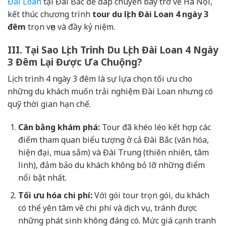
Đài Loan
tại Đài Bắc để đáp chuyến bay trở về Hà Nội,
kết thúc chương trình
tour du lịch Đài Loan 4 ngày 3
đêm
trọn vẹn và đầy kỷ niệm.
III. Tại Sao Lịch Trình Du Lịch Đài Loan 4 Ngày
3 Đêm Lại Được Ưa Chuộng?
Lịch trình 4 ngày 3 đêm là sự lựa chọn tối ưu cho
những du khách muốn trải nghiệm Đài Loan nhưng có
quỹ thời gian hạn chế.
Cân bằng khám phá:
Tour đã khéo léo kết hợp các
điểm tham quan biểu tượng ở cả Đài Bắc (văn hóa,
hiện đại, mua sắm) và Đài Trung (thiên nhiên, tâm
linh), đảm bảo du khách không bỏ lỡ những điểm
nổi bật nhất.
Tối ưu hóa chi phí:
Với gói tour trọn gói, du khách
có thể yên tâm về chi phí và dịch vụ, tránh được
những phát sinh không đáng có. Mức giá cạnh tranh