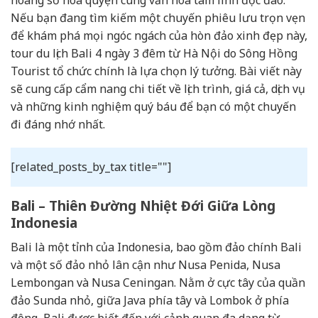
Nếu bạn đang tìm kiếm một chuyến phiêu lưu trọn vẹn
để khám phá mọi ngóc ngách của hòn đảo xinh đẹp này,
tour du lịch Bali 4 ngày 3 đêm từ Hà Nội do Sông Hồng
Tourist tổ chức chính là lựa chọn lý tưởng. Bài viết này
sẽ cung cấp cẩm nang chi tiết về lịch trình, giá cả, dịch vụ
và những kinh nghiệm quý báu để bạn có một chuyến
đi đáng nhớ nhất.
[related_posts_by_tax title=""]
Bali – Thiên Đường Nhiệt Đới Giữa Lòng
Indonesia
Bali là một tỉnh của Indonesia, bao gồm đảo chính Bali
và một số đảo nhỏ lân cận như Nusa Penida, Nusa
Lembongan và Nusa Ceningan. Nằm ở cực tây của quần
đảo Sunda nhỏ, giữa Java phía tây và Lombok ở phía
đông, Bali được biết đến với cảnh quan đa dạng từ