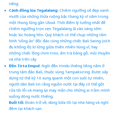
tiếng:
Cánh đồng lúa Tegalalang:
Chiêm ngưỡng vẻ đẹp xanh
mướt của những thửa ruộng bậc thang kỳ vĩ nằm trong
một thung lũng gần Ubud. Thời điểm lý tưởng nhất để
chiêm ngưỡng trọn vẹn Tegalalang là vào sáng sớm
hoặc lúc hoàng hôn. Quý khách có thể chụp những tấm
hình “sống ảo” độc đáo cùng những chiếc Bali Swing (xích
đu khổng lồ) lơ lửng giữa thiên nhiên hùng vĩ, hay
những chiếc lồng chim treo, ấm trà bằng gỗ, mũi thuyền
và nhà trên cây.
Đền Tirta Empul:
Ngôi đền Hindu thiêng liêng nằm ở
trung tâm đảo Bali, thuộc vùng Tampaksiring. Được xây
dựng từ thế kỷ 10 xung quanh một con suối tự nhiên,
người dân Bali tin rằng nguồn nước tại đây có thể gột
rửa tội lỗi và mang lại may mắn cho những ai trầm mình
xuống dòng nước thiêng.
Buổi tối:
Đoàn trở về, dùng bữa tối tại nhà hàng và nghỉ
đêm tại khách sạn.