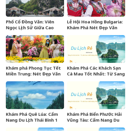
Phố Cổ Đồng Văn: Viên
Lễ Hội Hoa Hồng Bulgaria:
Ngọc Lịch Sử Giữa Cao
Khám Phá Nét Đẹp Văn
Nguyên Đá Hà Giang
Hóa Và “Vàng Lỏng” Xứ Sở
Hoa Hồng
Khám phá Phong Tục Tết
Khám Phá Các Khách Sạn
Miền Trung: Nét Đẹp Văn
Cà Mau Tốt Nhất: Từ Sang
Hóa Khó Phai
Trọng Đến Bình Dân
Khám Phá Quê Lúa: Cẩm
Khám Phá Biển Phước Hải
Nang Du Lịch Thái Bình 1
Vũng Tàu: Cẩm Nang Du
Ngày Trọn Vẹn
Lịch Từ A-Z