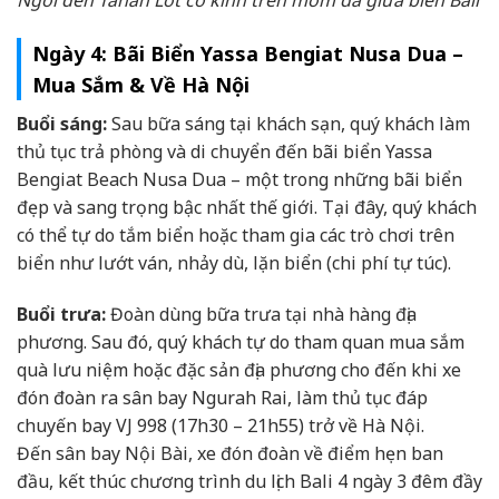
Ngôi đền Tanah Lot cổ kính trên mỏm đá giữa biển Bali
Ngày 4: Bãi Biển Yassa Bengiat Nusa Dua –
Mua Sắm & Về Hà Nội
Buổi sáng:
Sau bữa sáng tại khách sạn, quý khách làm
thủ tục trả phòng và di chuyển đến bãi biển Yassa
Bengiat Beach Nusa Dua – một trong những bãi biển
đẹp và sang trọng bậc nhất thế giới. Tại đây, quý khách
có thể tự do tắm biển hoặc tham gia các trò chơi trên
biển như lướt ván, nhảy dù, lặn biển (chi phí tự túc).
Buổi trưa:
Đoàn dùng bữa trưa tại nhà hàng địa
phương. Sau đó, quý khách tự do tham quan mua sắm
quà lưu niệm hoặc đặc sản địa phương cho đến khi xe
đón đoàn ra sân bay Ngurah Rai, làm thủ tục đáp
chuyến bay VJ 998 (17h30 – 21h55) trở về Hà Nội.
Đến sân bay Nội Bài, xe đón đoàn về điểm hẹn ban
đầu, kết thúc chương trình du lịch Bali 4 ngày 3 đêm đầy