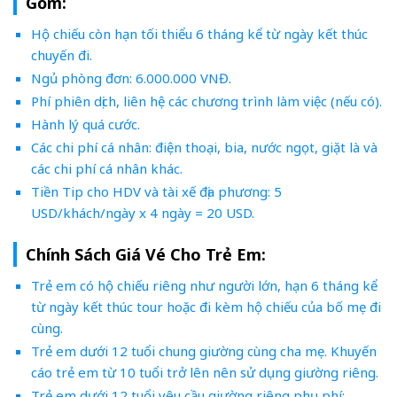
Gồm:
Hộ chiếu còn hạn tối thiểu 6 tháng kể từ ngày kết thúc
chuyến đi.
Ngủ phòng đơn: 6.000.000 VNĐ.
Phí phiên dịch, liên hệ các chương trình làm việc (nếu có).
Hành lý quá cước.
Các chi phí cá nhân: điện thoại, bia, nước ngọt, giặt là và
các chi phí cá nhân khác.
Tiền Tip cho HDV và tài xế địa phương: 5
USD/khách/ngày x 4 ngày = 20 USD.
Chính Sách Giá Vé Cho Trẻ Em:
Trẻ em có hộ chiếu riêng như người lớn, hạn 6 tháng kể
từ ngày kết thúc tour hoặc đi kèm hộ chiếu của bố mẹ đi
cùng.
Trẻ em dưới 12 tuổi chung giường cùng cha mẹ. Khuyến
cáo trẻ em từ 10 tuổi trở lên nên sử dụng giường riêng.
Trẻ em dưới 12 tuổi yêu cầu giường riêng phụ phí: