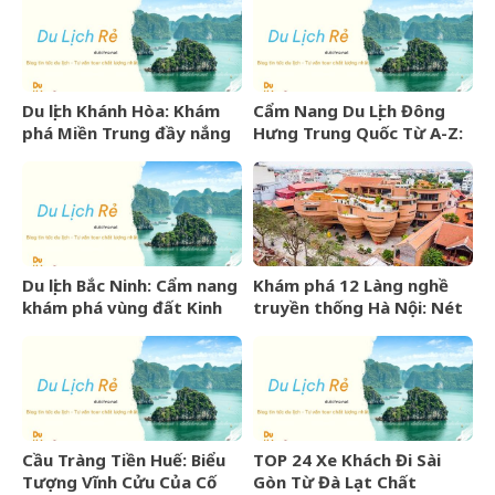
Du lịch Khánh Hòa: Khám
Cẩm Nang Du Lịch Đông
phá Miền Trung đầy nắng
Hưng Trung Quốc Từ A-Z:
gió và những điểm đến
Kinh Nghiệm, Chi Phí & Lịch
hấp dẫn
Trình Chi Tiết
Du lịch Bắc Ninh: Cẩm nang
Khám phá 12 Làng nghề
khám phá vùng đất Kinh
truyền thống Hà Nội: Nét
Bắc văn hiến
đẹp văn hóa nghìn năm
Cầu Tràng Tiền Huế: Biểu
TOP 24 Xe Khách Đi Sài
Tượng Vĩnh Cửu Của Cố
Gòn Từ Đà Lạt Chất