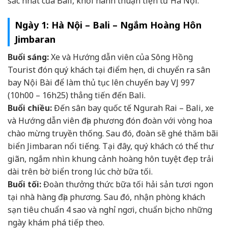
sắc nhất của Bali, khởi hành thuận tiện từ Hà Nội.
Ngày 1: Hà Nội – Bali – Ngắm Hoàng Hôn
Jimbaran
Buổi sáng:
Xe và Hướng dẫn viên của Sông Hồng
Tourist đón quý khách tại điểm hẹn, di chuyển ra sân
bay Nội Bài để làm thủ tục lên chuyến bay VJ 997
(10h00 – 16h25) thẳng tiến đến Bali.
Buổi chiều:
Đến sân bay quốc tế Ngurah Rai – Bali, xe
và Hướng dẫn viên địa phương đón đoàn với vòng hoa
chào mừng truyền thống. Sau đó, đoàn sẽ ghé thăm bãi
biển Jimbaran nổi tiếng. Tại đây, quý khách có thể thư
giãn, ngắm nhìn khung cảnh hoàng hôn tuyệt đẹp trải
dài trên bờ biển trong lúc chờ bữa tối.
Buổi tối:
Đoàn thưởng thức bữa tối hải sản tươi ngon
tại nhà hàng địa phương. Sau đó, nhận phòng khách
sạn tiêu chuẩn 4 sao và nghỉ ngơi, chuẩn bị cho những
ngày khám phá tiếp theo.