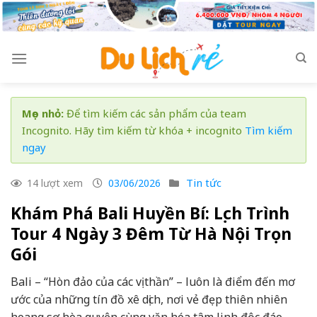
Skip
to
content
Mẹo nhỏ:
Để tìm kiếm các sản phẩm của team
Incognito. Hãy tìm kiếm từ khóa + incognito
Tìm kiếm
ngay
Tin tức
14 lượt xem
03/06/2026
Khám Phá Bali Huyền Bí: Lịch Trình
Tour 4 Ngày 3 Đêm Từ Hà Nội Trọn
Gói
Bali – “Hòn đảo của các vị thần” – luôn là điểm đến mơ
ước của những tín đồ xê dịch, nơi vẻ đẹp thiên nhiên
hoang sơ hòa quyện cùng văn hóa tâm linh độc đáo.