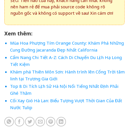
SEO. Tiền nào của nấy, khách hàng cân nhắc không
nên ham rẻ để mua phải source code không rõ
nguồn gốc và không có support về sau! Xin cám ơn!
Xem thêm:
Mùa Hoa Phượng Tím Orange County: Khám Phá Những
Cung Đường Jacaranda Đẹp Nhất California
Cẩm Nang Chi Tiết A-Z: Cách Di Chuyển Du Lịch Hạ Long
Tiết Kiệm
Khám phá Thiên Môn Sơn: Hành trình lên Cổng Trời tâm
linh tại Trương Gia Giới
Top 8 Di Tích Lịch Sử Hà Nội Nổi Tiếng Nhất Định Phải
Ghé Thăm
Cối Xay Gió Hà Lan: Biểu Tượng Vượt Thời Gian Của Đất
Nước Tulip