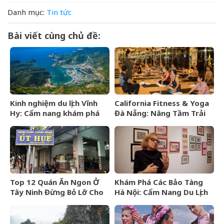
Danh mục:
Tin tức
Bài viết cùng chủ đề:
Kinh nghiệm du lịch Vĩnh
California Fitness & Yoga
Hy: Cẩm nang khám phá
Đà Nẵng: Nâng Tầm Trải
viên ngọc hoang sơ của
Nghiệm Yoga Đẳng Cấp 5
Ninh Thuận
Sao
Top 12 Quán Ăn Ngon Ở
Khám Phá Các Bảo Tàng
Tây Ninh Đừng Bỏ Lỡ Cho
Hà Nội: Cẩm Nang Du Lịch
Mọi Thực Khách
Văn Hóa Thủ Đô