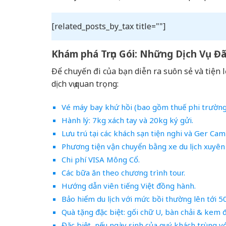
[related_posts_by_tax title=""]
Khám phá Trọn Gói: Những Dịch Vụ Đ
Để chuyến đi của bạn diễn ra suôn sẻ và tiện 
dịch vụ quan trọng:
Vé máy bay khứ hồi (bao gồm thuế phi trường,
Hành lý: 7kg xách tay và 20kg ký gửi.
Lưu trú tại các khách sạn tiện nghi và Ger Cam
Phương tiện vận chuyển bằng xe du lịch xuyên 
Chi phí VISA Mông Cổ.
Các bữa ăn theo chương trình tour.
Hướng dẫn viên tiếng Việt đồng hành.
Bảo hiểm du lịch với mức bồi thường lên tới 5
Quà tặng đặc biệt: gối chữ U, bàn chải & kem 
Đặc biệt, nếu ngày sinh của quý khách trùng với