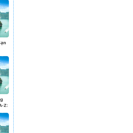
Sạn
Dân
ng
A-Z:
&