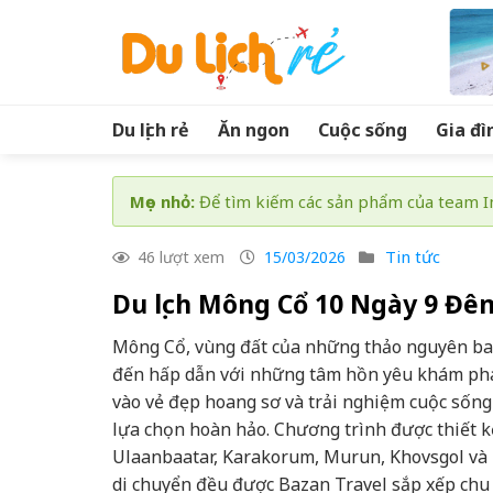
Skip
to
content
Du lịch rẻ
Ăn ngon
Cuộc sống
Gia đì
Mẹo nhỏ:
Để tìm kiếm các sản phẩm của team In
Tin tức
46 lượt xem
15/03/2026
Du lịch Mông Cổ 10 Ngày 9 Đ
Mông Cổ, vùng đất của những thảo nguyên bao 
đến hấp dẫn với những tâm hồn yêu khám phá
vào vẻ đẹp hoang sơ và trải nghiệm cuộc sống
lựa chọn hoàn hảo. Chương trình được thiết 
Ulaanbaatar, Karakorum, Murun, Khovsgol và E
di chuyển đều được Bazan Travel sắp xếp chu