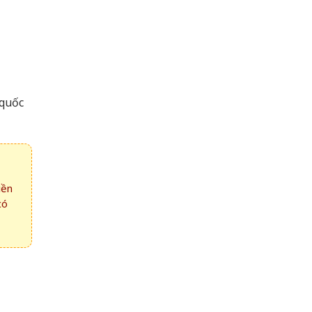
 quốc
iền
có