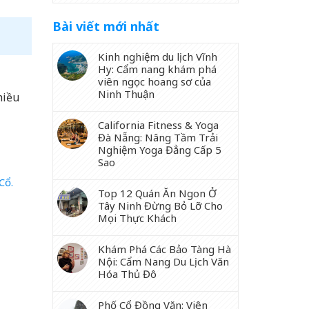
Bài viết mới nhất
Kinh nghiệm du lịch Vĩnh
Hy: Cẩm nang khám phá
viên ngọc hoang sơ của
Ninh Thuận
hiều
California Fitness & Yoga
Đà Nẵng: Nâng Tầm Trải
Nghiệm Yoga Đẳng Cấp 5
Sao
Cổ.
Top 12 Quán Ăn Ngon Ở
Tây Ninh Đừng Bỏ Lỡ Cho
Mọi Thực Khách
Khám Phá Các Bảo Tàng Hà
Nội: Cẩm Nang Du Lịch Văn
Hóa Thủ Đô
Phố Cổ Đồng Văn: Viên