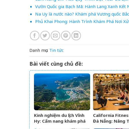
Vườn Quốc gia Bạch Mã: Hành Lang Xanh Kết 
Na Uy là nước nào? Khám phá Vương quốc Bắc 
Phủ Khai Phong: Hành Trình Khám Phá Nơi Xử
Danh mục:
Tin tức
Bài viết cùng chủ đề:
Kinh nghiệm du lịch Vĩnh
California Fitne
Hy: Cẩm nang khám phá
Đà Nẵng: Nâng T
viên ngọc hoang sơ của
Nghiệm Yoga Đẳ