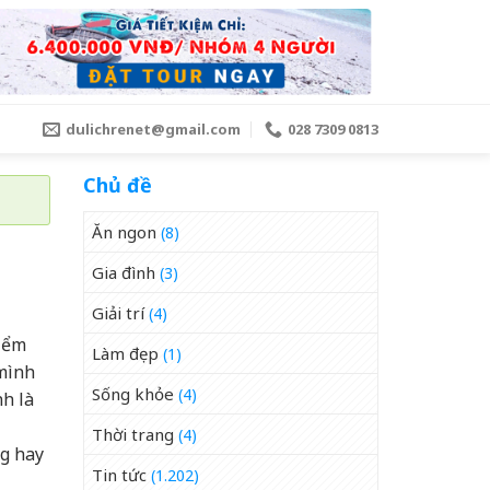
dulichrenet@gmail.com
028 7309 0813
Chủ đề
Ăn ngon
(8)
Gia đình
(3)
Giải trí
(4)
điểm
Làm đẹp
(1)
mình
Sống khỏe
(4)
h là
Thời trang
(4)
ng hay
Tin tức
(1.202)