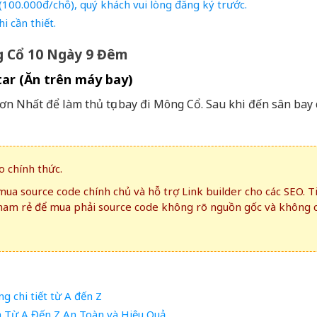
100.000đ/chỗ), quý khách vui lòng đăng ký trước.
hi cần thiết.
ng Cổ 10 Ngày 9 Đêm
tar (Ăn trên máy bay)
ơn Nhất để làm thủ tục bay đi Mông Cổ. Sau khi đến sân bay
 chính thức.
ua source code chính chủ và hỗ trợ Link builder cho các SEO. T
ham rẻ để mua phải source code không rõ nguồn gốc và không 
 chi tiết từ A đến Z
h Từ A Đến Z An Toàn và Hiệu Quả