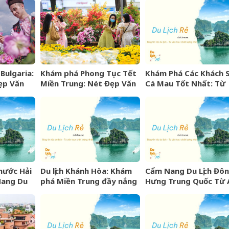
Bulgaria:
Khám phá Phong Tục Tết
Khám Phá Các Khách 
ẹp Văn
Miền Trung: Nét Đẹp Văn
Cà Mau Tốt Nhất: Từ
ng” Xứ
Hóa Khó Phai
Sang Trọng Đến Bình 
hước Hải
Du lịch Khánh Hòa: Khám
Cẩm Nang Du Lịch Đô
Nang Du
phá Miền Trung đầy nắng
Hưng Trung Quốc Từ 
gió và những điểm đến
Kinh Nghiệm, Chi Phí 
hấp dẫn
Lịch Trình Chi Tiết