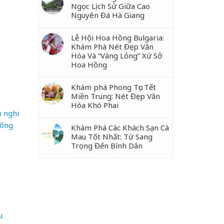
Ngọc Lịch Sử Giữa Cao
Nguyên Đá Hà Giang
Lễ Hội Hoa Hồng Bulgaria:
Khám Phá Nét Đẹp Văn
Hóa Và “Vàng Lỏng” Xứ Sở
Hoa Hồng
Khám phá Phong Tục Tết
Miền Trung: Nét Đẹp Văn
Hóa Khó Phai
n nghi
hông
Khám Phá Các Khách Sạn Cà
Mau Tốt Nhất: Từ Sang
Trọng Đến Bình Dân
u