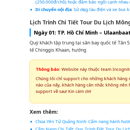
(250.000đ/chỗ) hoặc đảm bảo ngồi cạnh nhau (
Di chuyển nội địa
: Sử dụng tàu điện và xe bus k
Lịch Trình Chi Tiết Tour Du Lịch Mô
Ngày 01: TP. Hồ Chí Minh – Ulaanbaa
Quý khách tập trung tại sân bay quốc tế Tân S
tế Chinggis Khaan, hướng
Thông báo:
Website này thuộc team Incognito
Chúng tôi chỉ support cho những khách hàng m
nào của nấy, khách hàng cân nhắc không nên 
support về sau! Xin cám ơn!
Xem thêm:
Chùa Yên Tử Quảng Ninh: Cẩm nang hành hương
Cẩm Nang Chi Tiết: Quy Trình Đặt Tour Du Lịc