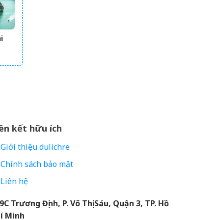
i
ất
ên kết hữu ích
Giới thiệu dulichre
Chính sách bảo mật
Liên hệ
9C Trương Định, P. Võ Thị Sáu, Quận 3, TP. Hồ
í Minh