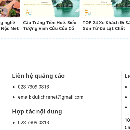
ng nghề
Cầu Tràng Tiền Huế: Biểu
TOP 24 Xe Khách Đi Sà
 Nội: Nét
Tượng Vĩnh Cửu Của Cố
Gòn Từ Đà Lạt Chất
ìn năm
Đô Bên Dòng Sông Hương
Lượng Cao, Uy Tín Nh
07/2026
Liên hệ quảng cáo
Li
028 7309 0813
email:
dulichrenet@gmail.com
Hợp tác nội dung
10
028 7309 0813
Ch