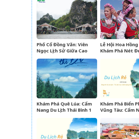
Ninh Thuận
Sao
Phố Cổ Đồng Văn: Viên
Lễ Hội Hoa Hồng 
Ngọc Lịch Sử Giữa Cao
Khám Phá Nét Đ
Nguyên Đá Hà Giang
Hóa Và “Vàng Lỏ
Sở Hoa Hồng
Khám Phá Quê Lúa: Cẩm
Khám Phá Biển P
Nang Du Lịch Thái Bình 1
Vũng Tàu: Cẩm 
Ngày Trọn Vẹn
Lịch Từ A-Z