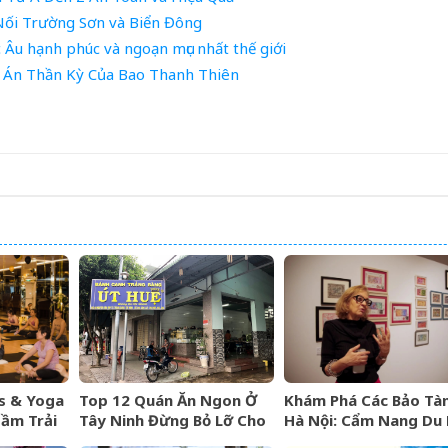
Nối Trường Sơn và Biển Đông
Âu hạnh phúc và ngoạn mục nhất thế giới
 Án Thần Kỳ Của Bao Thanh Thiên
ss & Yoga
Top 12 Quán Ăn Ngon Ở
Khám Phá Các Bảo Tà
ầm Trải
Tây Ninh Đừng Bỏ Lỡ Cho
Hà Nội: Cẩm Nang Du L
ng Cấp 5
Mọi Thực Khách
Văn Hóa Thủ Đô