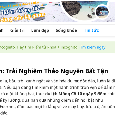
nh
Giải trí
Làm đẹp
Sống khỏe
Tin tức
cognito. Hãy tìm kiếm từ khóa + incognito
Tìm kiếm ngay
êm: Trải Nghiệm Thảo Nguyên Bất Tận
la, bầu trời xanh ngắt và văn hóa du mục độc đáo, luôn là 
. Nếu bạn đang tìm kiếm một hành trình trọn vẹn để đắm 
 có một không hai, tour
du lịch Mông Cổ 10 ngày 9 đêm
chín
kế kỹ lưỡng, đưa bạn qua những điểm đến nổi bật như
dernet, đảm bảo mọi lo lắng về vé máy bay, lưu trú, ăn uố
 đáo.