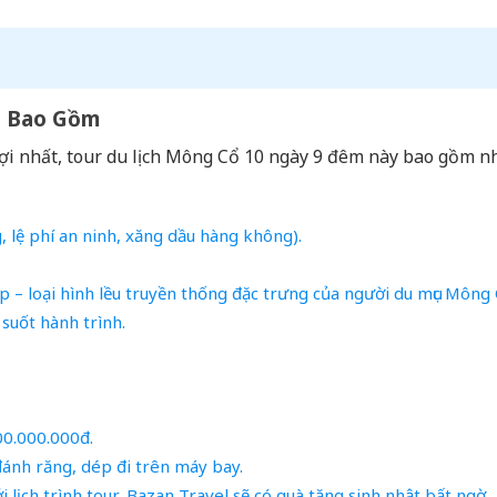
ã Bao Gồm
lợi nhất, tour du lịch Mông Cổ 10 ngày 9 đêm này bao gồm n
 lệ phí an ninh, xăng dầu hàng không).
p – loại hình lều truyền thống đặc trưng của người du mục Mông 
suốt hành trình.
00.000.000đ.
đánh răng, dép đi trên máy bay.
 lịch trình tour, Bazan Travel sẽ có quà tặng sinh nhật bất ngờ.