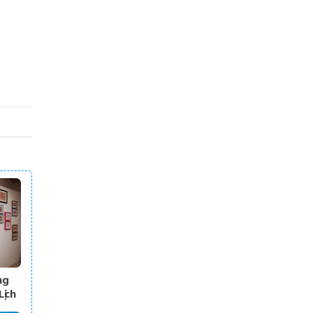
ng
ịch