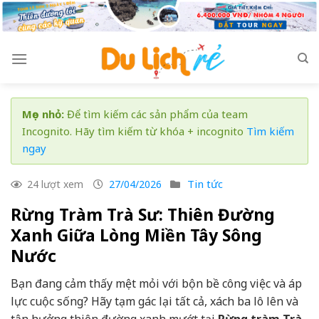
Skip
to
content
Mẹo nhỏ:
Để tìm kiếm các sản phẩm của team
Incognito. Hãy tìm kiếm từ khóa + incognito
Tìm kiếm
ngay
Tin tức
24 lượt xem
27/04/2026
Rừng Tràm Trà Sư: Thiên Đường
Xanh Giữa Lòng Miền Tây Sông
Nước
Bạn đang cảm thấy mệt mỏi với bộn bề công việc và áp
lực cuộc sống? Hãy tạm gác lại tất cả, xách ba lô lên và
tận hưởng thiên đường xanh mướt tại
Rừng tràm Trà