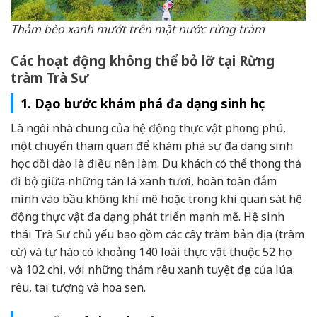
Thảm bèo xanh mướt trên mặt nước rừng tràm
Các hoạt động không thể bỏ lỡ tại Rừng
tràm Trà Sư
1. Dạo bước khám phá đa dạng sinh học
Là ngôi nhà chung của hệ động thực vật phong phú,
một chuyến tham quan để khám phá sự đa dạng sinh
học dồi dào là điều nên làm. Du khách có thể thong thả
đi bộ giữa những tán lá xanh tươi, hoàn toàn đắm
mình vào bầu không khí mê hoặc trong khi quan sát hệ
động thực vật đa dạng phát triển mạnh mẽ. Hệ sinh
thái Trà Sư chủ yếu bao gồm các cây tràm bản địa (tràm
cừ) và tự hào có khoảng 140 loài thực vật thuộc 52 họ
và 102 chi, với những thảm rêu xanh tuyệt đẹp của lúa
rêu, tai tượng và hoa sen.