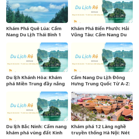
Khám Phá Quê Lúa: Cẩm
Khám Phá Biển Phước Hải
Nang Du Lịch Thái Bình 1
Vũng Tàu: Cẩm Nang Du
Ngày Trọn Vẹn
Lịch Từ A-Z
Du lịch Khánh Hòa: Khám
Cẩm Nang Du Lịch Đông
phá Miền Trung đầy nắng
Hưng Trung Quốc Từ A-Z:
gió và những điểm đến
Kinh Nghiệm, Chi Phí & Lịch
hấp dẫn
Trình Chi Tiết
Du lịch Bắc Ninh: Cẩm nang
Khám phá 12 Làng nghề
khám phá vùng đất Kinh
truyền thống Hà Nội: Nét
Bắc văn hiến
đẹp văn hóa nghìn năm