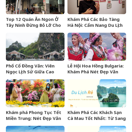
Top 12 Quán Ăn Ngon Ở
Khám Phá Các Bảo Tàng
Tây Ninh Đừng Bỏ Lỡ Cho
Hà Nội: Cẩm Nang Du Lịch
Mọi Thực Khách
Văn Hóa Thủ Đô
Phố Cổ Đồng Văn: Viên
Lễ Hội Hoa Hồng Bulgaria:
Ngọc Lịch Sử Giữa Cao
Khám Phá Nét Đẹp Văn
Nguyên Đá Hà Giang
Hóa Và “Vàng Lỏng” Xứ Sở
Hoa Hồng
Khám phá Phong Tục Tết
Khám Phá Các Khách Sạn
Miền Trung: Nét Đẹp Văn
Cà Mau Tốt Nhất: Từ Sang
Hóa Khó Phai
Trọng Đến Bình Dân