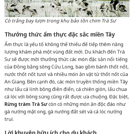
Cò trắng bay lượn trong khu bảo tồn chim Trà Sư
Thưởng thức ẩm thực đặc sắc miền Tây
Ẩm thực là yếu tố không thể thiếu để tiếp thêm năng
lượng khám phá một vùng đất mới. Du khách đến Trà
Sư sẽ được mời thưởng thức các món đặc sản nổi tiếng
của Đồng bằng sông Cửu Long, bao gồm bánh thốt nốt,
nước thốt nốt tươi và nhiều món ăn vặt từ thốt nốt của
An Giang. Bên cạnh đó, các món truyền thống miền Tây
như lẩu cá linh bông điên điển, cá chiên giòn, lẩu chua
cá lóc với bông súng cũng rất được ưa chuộng. Đặc biệt,
Rừng tràm Trà Sư
còn có những món ăn độc đáo như
gà nướng mật ong, gà nướng đất sét và cá lóc nướng
trui.
Lời khuyên hữu ích cho du khách