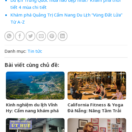
tiết 4 mùa chi tiết
Khám phá Quảng Trị: Cẩm Nang Du Lịch “Vùng Đất Lửa”
Từ A-Z
Danh mục:
Tin tức
Bài viết cùng chủ đề:
Kinh nghiệm du lịch Vĩnh
California Fitness & Yoga
Hy: Cẩm nang khám phá
Đà Nẵng: Nâng Tầm Trải
viên ngọc hoang sơ của
Nghiệm Yoga Đẳng Cấp 5
Ninh Thuận
Sao