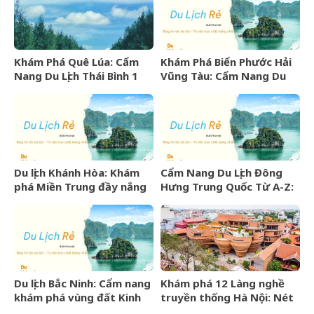
Khám Phá Quê Lúa: Cẩm
Khám Phá Biển Phước Hải
Nang Du Lịch Thái Bình 1
Vũng Tàu: Cẩm Nang Du
Ngày Trọn Vẹn
Lịch Từ A-Z
Du lịch Khánh Hòa: Khám
Cẩm Nang Du Lịch Đông
phá Miền Trung đầy nắng
Hưng Trung Quốc Từ A-Z:
gió và những điểm đến
Kinh Nghiệm, Chi Phí & Lịch
hấp dẫn
Trình Chi Tiết
Du lịch Bắc Ninh: Cẩm nang
Khám phá 12 Làng nghề
khám phá vùng đất Kinh
truyền thống Hà Nội: Nét
Bắc văn hiến
đẹp văn hóa nghìn năm