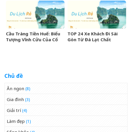
Cầu Tràng Tiền Huế: Biểu
TOP 24 Xe Khách Đi Sài
Tượng Vĩnh Cửu Của Cố
Gòn Từ Đà Lạt Chất
Đô Bên Dòng Sông Hương
Lượng Cao, Uy Tín Nhất
07/2026
Chủ đề
Ăn ngon
(8)
Gia đình
(3)
Giải trí
(4)
Làm đẹp
(1)
Sống khỏe