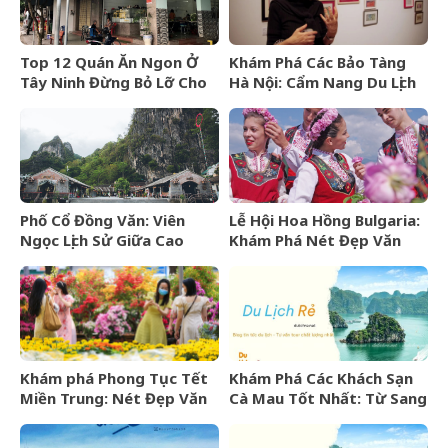
Top 12 Quán Ăn Ngon Ở
Khám Phá Các Bảo Tàng
Tây Ninh Đừng Bỏ Lỡ Cho
Hà Nội: Cẩm Nang Du Lịch
Mọi Thực Khách
Văn Hóa Thủ Đô
Phố Cổ Đồng Văn: Viên
Lễ Hội Hoa Hồng Bulgaria:
Ngọc Lịch Sử Giữa Cao
Khám Phá Nét Đẹp Văn
Nguyên Đá Hà Giang
Hóa Và “Vàng Lỏng” Xứ Sở
Hoa Hồng
Khám phá Phong Tục Tết
Khám Phá Các Khách Sạn
Miền Trung: Nét Đẹp Văn
Cà Mau Tốt Nhất: Từ Sang
Hóa Khó Phai
Trọng Đến Bình Dân