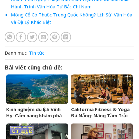
Hành Trình Văn Hóa Từ Bắc Chí Nam
Mông Cổ Có Thuộc Trung Quốc Không? Lịch Sử, Văn Hóa
Và Địa Lý Khác Biệt
Danh mục:
Tin tức
Bài viết cùng chủ đề:
Kinh nghiệm du lịch Vĩnh
California Fitness & Yoga
Hy: Cẩm nang khám phá
Đà Nẵng: Nâng Tầm Trải
viên ngọc hoang sơ của
Nghiệm Yoga Đẳng Cấp 5
Ninh Thuận
Sao