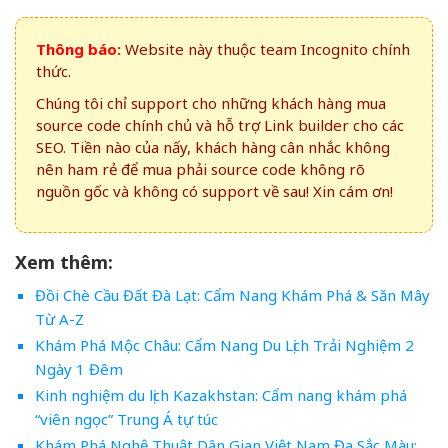
Thông báo:
Website này thuộc team Incognito chính
thức.
Chúng tôi chỉ support cho những khách hàng mua
source code chính chủ và hỗ trợ Link builder cho các
SEO. Tiền nào của nấy, khách hàng cân nhắc không
nên ham rẻ để mua phải source code không rõ
nguồn gốc và không có support về sau! Xin cám ơn!
Xem thêm:
Đồi Chè Cầu Đất Đà Lạt: Cẩm Nang Khám Phá & Săn Mây
Từ A-Z
Khám Phá Mộc Châu: Cẩm Nang Du Lịch Trải Nghiệm 2
Ngày 1 Đêm
Kinh nghiệm du lịch Kazakhstan: Cẩm nang khám phá
“viên ngọc” Trung Á tự túc
Khám Phá Nghệ Thuật Dân Gian Việt Nam Đa Sắc Màu: