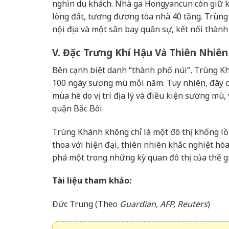
nghìn du khách. Nhà ga Hongyancun còn giữ kỷ 
lòng đất, tương đương tòa nhà 40 tầng. Trùng
nội địa và một sân bay quân sự, kết nối thành 
V. Đặc Trưng Khí Hậu Và Thiên Nhiên
Bên cạnh biệt danh “thành phố núi”, Trùng K
100 ngày sương mù mỗi năm. Tuy nhiên, đây 
mùa hè do vị trí địa lý và điều kiện sương mù, 
quận Bắc Bôi.
Trùng Khánh không chỉ là một đô thị khổng lồ 
thoa với hiện đại, thiên nhiên khắc nghiệt h
phá một trong những kỳ quan đô thị của thế gi
Tài liệu tham khảo:
Đức Trung (Theo
Guardian, AFP, Reuters
)