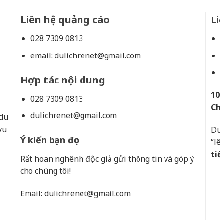
Liên hệ quảng cáo
Li
028 7309 0813
email:
dulichrenet@gmail.com
Hợp tác nội dung
10
028 7309 0813
Ch
dulichrenet@gmail.com
 du
vu
Du
Ý kiến bạn đọc
“l
ti
Rất hoan nghênh độc giả gửi thông tin và góp ý
cho chúng tôi!
Email:
dulichrenet@gmail.com