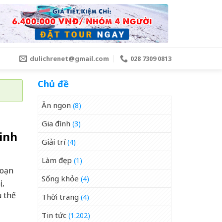
dulichrenet@gmail.com
028 7309 0813
Chủ đề
Ăn ngon
(8)
Gia đình
(3)
inh
Giải trí
(4)
Làm đẹp
(1)
goạn
Sống khỏe
(4)
ị,
 thế
Thời trang
(4)
Tin tức
(1.202)