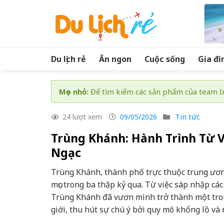
Skip
to
content
Du lịch rẻ
Ăn ngon
Cuộc sống
Gia đì
Mẹo nhỏ:
Để tìm kiếm các sản phẩm của team In
Tin tức
24 lượt xem
09/05/2026
Trùng Khánh: Hành Trình Từ 
Ngạc
Trùng Khánh, thành phố trực thuộc trung ươn
mục trong ba thập kỷ qua. Từ việc sáp nhập cá
Trùng Khánh đã vươn mình trở thành một tron
giới, thu hút sự chú ý bởi quy mô khổng lồ và 