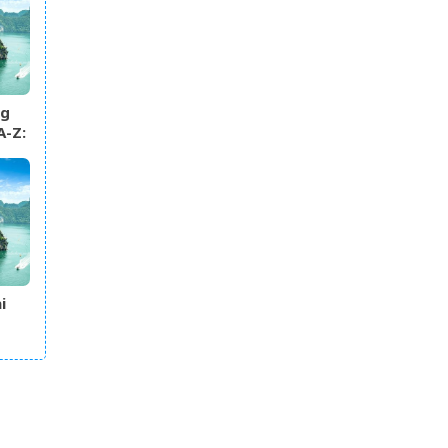
ng
A-Z:
&
i
ất