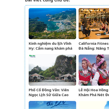
Kinh nghiệm du lịch Vĩnh
California Fitne
Hy: Cẩm nang khám phá
Đà Nẵng: Nâng T
viên ngọc hoang sơ của
Nghiệm Yoga Đẳ
Ninh Thuận
Sao
Phố Cổ Đồng Văn: Viên
Lễ Hội Hoa Hồng 
Ngọc Lịch Sử Giữa Cao
Khám Phá Nét Đ
Nguyên Đá Hà Giang
Hóa Và “Vàng Lỏ
Sở Hoa Hồng