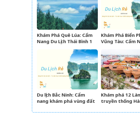
Khám Phá Quê Lúa: Cẩm
Khám Phá Biển P
Nang Du Lịch Thái Bình 1
Vũng Tàu: Cẩm 
Ngày Trọn Vẹn
Lịch Từ A-Z
Du lịch Bắc Ninh: Cẩm
Khám phá 12 Là
nang khám phá vùng đất
truyền thống Hà
Kinh Bắc văn hiến
đẹp văn hóa ngh