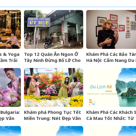
ss & Yoga
Top 12 Quán Ăn Ngon Ở
Khám Phá Các Bảo Tà
ầm Trải
Tây Ninh Đừng Bỏ Lỡ Cho
Hà Nội: Cẩm Nang Du L
ng Cấp 5
Mọi Thực Khách
Văn Hóa Thủ Đô
Bulgaria:
Khám phá Phong Tục Tết
Khám Phá Các Khách 
ẹp Văn
Miền Trung: Nét Đẹp Văn
Cà Mau Tốt Nhất: Từ
ng” Xứ
Hóa Khó Phai
Sang Trọng Đến Bình 