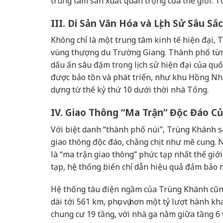
trung tâm sản xuất quan trọng của thế giới. 
III. Di Sản Văn Hóa và Lịch Sử Sâu Sắc
Không chỉ là một trung tâm kinh tế hiện đại, 
vùng thượng du Trường Giang. Thành phố từng
dấu ấn sâu đậm trong lịch sử hiện đại của quố
được bảo tồn và phát triển, như khu Hồng Nh
dựng từ thế kỷ thứ 10 dưới thời nhà Tống.
IV. Giao Thông “Ma Trận” Độc Đáo C
Với biệt danh “thành phố núi”, Trùng Khánh sở
giao thông độc đáo, chằng chịt như mê cung. 
là “ma trận giao thông” phức tạp nhất thế giới
tạp, hệ thống biển chỉ dẫn hiệu quả đảm bảo 
Hệ thống tàu điện ngầm của Trùng Khánh cũng
dài tới 561 km, phục vụ hơn một tỷ lượt hành 
chung cư 19 tầng, với nhà ga nằm giữa tầng 6