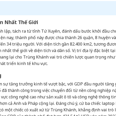
ớn Nhất Thế Giới
 lập, tách ra từ tỉnh Tứ Xuyên, đánh dấu bước khởi đầu ch
iện nay, thành phố này được chia thành 26 quận, 8 huyện và
 đến 34 triệu người. Với diện tích gần 82.400 km2, tương đươ
ất thế giới về diện tích và dân số. Vị trí địa lý đặc biệt tạ
ang lại cho Trùng Khánh vai trò chiến lược quan trọng như
át triển kinh tế khu vực.
g
 sự tăng trưởng kinh tế vượt bậc, với GDP đầu người tăng 
hố đã thành công trong việc chuyển đổi từ nền công nghiệp 
h vực công nghệ cao như sản xuất ô tô và công nghệ thông ti
ơn cả Anh và Pháp cộng lại. Đáng chú ý, cứ ba chiếc laptop
có một chiếc có xuất xứ từ Trùng Khánh, khẳng định vai trò 