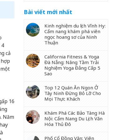
Bài viết mới nhất
Kinh nghiệm du lịch Vĩnh Hy:
Cẩm nang khám phá viên
ngọc hoang sơ của Ninh
o
Thuận
 4
ng cả
California Fitness & Yoga
i hợp
Đà Nẵng: Nâng Tầm Trải
Nghiệm Yoga Đẳng Cấp 5
 một
Sao
Top 12 Quán Ăn Ngon Ở
Tây Ninh Đừng Bỏ Lỡ Cho
Mọi Thực Khách
gấp 16
nặng
Khám Phá Các Bảo Tàng Hà
n. Năm
Nội: Cẩm Nang Du Lịch Văn
Hóa Thủ Đô
 hay
là
Phố Cổ Đồng Văn: Viên