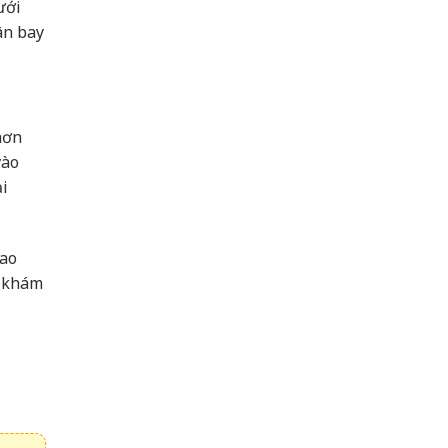
ưới
ân bay
hơn
vào
ại
iao
à khám