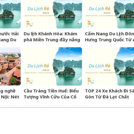
hước Hải
Du lịch Khánh Hòa: Khám
Cẩm Nang Du Lịch Đô
Nang Du
phá Miền Trung đầy nắng
Hưng Trung Quốc Từ 
gió và những điểm đến
Kinh Nghiệm, Chi Phí 
hấp dẫn
Lịch Trình Chi Tiết
ng nghề
Cầu Tràng Tiền Huế: Biểu
TOP 24 Xe Khách Đi Sà
 Nội: Nét
Tượng Vĩnh Cửu Của Cố
Gòn Từ Đà Lạt Chất
ìn năm
Đô Bên Dòng Sông Hương
Lượng Cao, Uy Tín Nh
07/2026