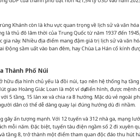
Tổng GDP của thành phố đạt hơn 421,54 tỷ USD vào năm 2023
Trùng Khánh còn là khu vực quan trọng về lịch sử và văn hóa
 là thủ đô lâm thời của Trung Quốc từ năm 1937 đến 1945,
c gia này. Nhiều địa điểm mang đậm giá trị lịch sử và văn h
ai Động sầm uất vào ban đêm, hay Chùa La Hán cổ kính đượ
ủa Thành Phố Núi
 hữu địa hình chủ yếu là đồi núi, tạo nên hệ thống hạ tầng
Nút giao Hoàng Giác Loan là một ví dụ điển hình, được mệnh
 với 5 tầng, 15 làn xe và chia ra 8 hướng. Mặc dù vẻ ngoài p
người dân có thể dễ dàng quay lại đúng hướng dù đi nhầm.
 gây ấn tượng mạnh. Với 12 tuyến và 312 nhà ga, mạng lướ
khách mỗi năm. Đặc biệt, tuyến tàu điện ngầm số 2 đi xuyên q
 và tầng 8, trở thành một điểm tham quan độc đáo thu hút 