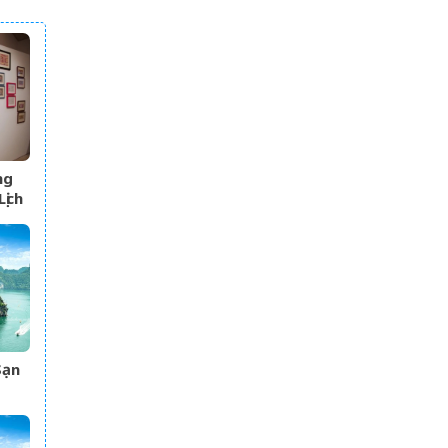
ng
ịch
Sạn
Dân