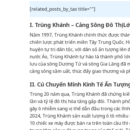
[related_posts_by_tax title=""]
I. Trùng Khánh – Cảng Sông Đô Thị L
Năm 1997, Trùng Khánh chính thức được thành
chiến lược phát triển miền Tây Trung Quốc. H
huyện tự trị dân tộc, với dân số ấn tượng lên
nước Áo, Trùng Khánh tự hào là thành phố lớn nh
lưu của sông Dương Tử và sông Gia Lăng đã m
cảng sông sầm uất, thúc đẩy giao thương và ph
II. Cú Chuyển Mình Kinh Tế Ấn Tượn
Trong 20 năm qua, Trùng Khánh đã chứng kiến
lần và tỷ lệ đô thị hóa tăng gấp đôi. Thành p
gây ô nhiễm sang vị thế dẫn đầu trong các lĩn
2024, Trùng Khánh sản xuất lượng ô tô nhiều h
10 chiếc xe máy được bán ra trên toàn cầu thì 