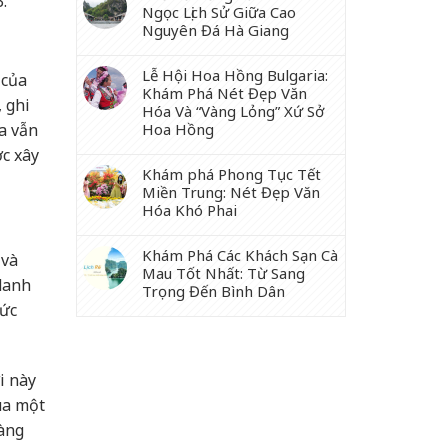
.
Ngọc Lịch Sử Giữa Cao
Nguyên Đá Hà Giang
Lễ Hội Hoa Hồng Bulgaria:
 của
Khám Phá Nét Đẹp Văn
 ghi
Hóa Và “Vàng Lỏng” Xứ Sở
Hoa Hồng
óa vẫn
c xây
Khám phá Phong Tục Tết
Miền Trung: Nét Đẹp Văn
Hóa Khó Phai
Khám Phá Các Khách Sạn Cà
 và
Mau Tốt Nhất: Từ Sang
 danh
Trọng Đến Bình Dân
hức
i này
ua một
hàng