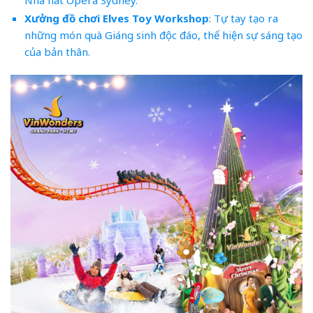
Nhà hát Opera Sydney.
Xưởng đồ chơi Elves Toy Workshop
: Tự tay tạo ra
những món quà Giáng sinh độc đáo, thể hiện sự sáng tạo
của bản thân.