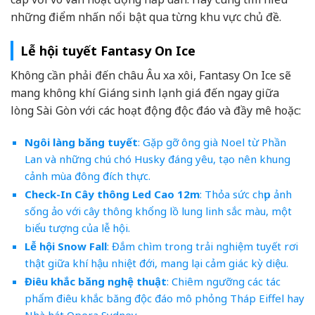
những điểm nhấn nổi bật qua từng khu vực chủ đề.
Lễ hội tuyết Fantasy On Ice
Không cần phải đến châu Âu xa xôi, Fantasy On Ice sẽ
mang không khí Giáng sinh lạnh giá đến ngay giữa
lòng Sài Gòn với các hoạt động độc đáo và đầy mê hoặc:
Ngôi làng băng tuyết
: Gặp gỡ ông già Noel từ Phần
Lan và những chú chó Husky đáng yêu, tạo nên khung
cảnh mùa đông đích thực.
Check-In Cây thông Led Cao 12m
: Thỏa sức chụp ảnh
sống ảo với cây thông khổng lồ lung linh sắc màu, một
biểu tượng của lễ hội.
Lễ hội Snow Fall
: Đắm chìm trong trải nghiệm tuyết rơi
thật giữa khí hậu nhiệt đới, mang lại cảm giác kỳ diệu.
Điêu khắc băng nghệ thuật
: Chiêm ngưỡng các tác
phẩm điêu khắc băng độc đáo mô phỏng Tháp Eiffel hay