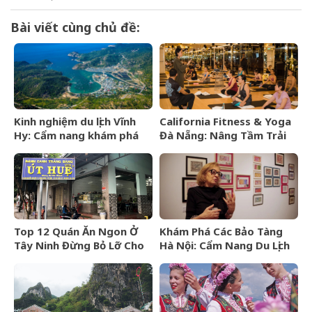
Bài viết cùng chủ đề:
Kinh nghiệm du lịch Vĩnh
California Fitness & Yoga
Hy: Cẩm nang khám phá
Đà Nẵng: Nâng Tầm Trải
viên ngọc hoang sơ của
Nghiệm Yoga Đẳng Cấp 5
Ninh Thuận
Sao
Top 12 Quán Ăn Ngon Ở
Khám Phá Các Bảo Tàng
Tây Ninh Đừng Bỏ Lỡ Cho
Hà Nội: Cẩm Nang Du Lịch
Mọi Thực Khách
Văn Hóa Thủ Đô