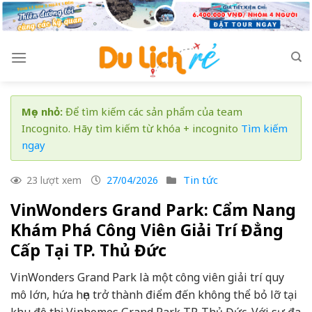
Skip
to
content
Mẹo nhỏ:
Để tìm kiếm các sản phẩm của team
Incognito. Hãy tìm kiếm từ khóa + incognito
Tìm kiếm
ngay
Tin tức
23 lượt xem
27/04/2026
VinWonders Grand Park: Cẩm Nang
Khám Phá Công Viên Giải Trí Đẳng
Cấp Tại TP. Thủ Đức
VinWonders Grand Park là một công viên giải trí quy
mô lớn, hứa hẹn trở thành điểm đến không thể bỏ lỡ tại
khu đô thị Vinhomes Grand Park TP. Thủ Đức. Với sự đa