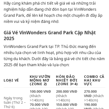
Hãy cùng khám phá chi tiết về giá vé và những trải
nghiệm hấp dẫn đang chờ đón bạn tại VinWonders
Grand Park, để lên kế hoạch cho một chuyến đi đầy ắp
niềm vui và kỷ niệm đáng nhớ.
Giá Vé VinWonders Grand Park Cập Nhật
2025
VinWonders Grand Park tại TP. Thủ Đức mang đến
nhiều lựa chọn vé linh hoạt, phù hợp với nhu cầu của
từng du khách. Dưới đây là bảng giá vé chi tiết cho năm
2025 để bạn tham khảo và lựa chọn:
KHU VƯỜN
HÒN ĐẢO
COMBO CẢ
LOẠI VÉ
MỘNG MƠ
NHIỆT ĐỚI
HAI KHU
(ZONE 2)
(ZONE 3+4)
VỰC
100.000 VNĐ
200.000 VNĐ
270.000
(Khách
(Khách
VNĐ
(Khách
Ngày trong
>140cm)
>140cm)
>140cm)
tuần (Thứ 2 –
70.000 VNĐ
150.000 VNĐ
190.000
Thứ 6)
(Khách 100-
(Khách 100-
VNĐ
(Khách