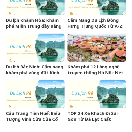
Du lịch Khánh Hòa: Khám
Cẩm Nang Du Lịch Đông
phá Miền Trung đầy nắng
Hưng Trung Quốc Từ A-Z:
gió và những điểm đến
Kinh Nghiệm, Chi Phí & Lịch
hấp dẫn
Trình Chi Tiết
Du lịch Bắc Ninh: Cẩm nang
Khám phá 12 Làng nghề
khám phá vùng đất Kinh
truyền thống Hà Nội: Nét
Bắc văn hiến
đẹp văn hóa nghìn năm
Cầu Tràng Tiền Huế: Biểu
TOP 24 Xe Khách Đi Sài
Tượng Vĩnh Cửu Của Cố
Gòn Từ Đà Lạt Chất
Đô Bên Dòng Sông Hương
Lượng Cao, Uy Tín Nhất
07/2026