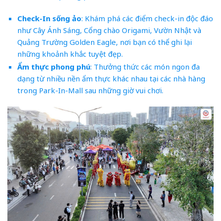
Check-In sống ảo
: Khám phá các điểm check-in độc đáo
như Cây Ánh Sáng, Cổng chào Origami, Vườn Nhật và
Quảng Trường Golden Eagle, nơi bạn có thể ghi lại
những khoảnh khắc tuyệt đẹp.
Ẩm thực phong phú
: Thưởng thức các món ngon đa
dạng từ nhiều nền ẩm thực khác nhau tại các nhà hàng
trong Park-In-Mall sau những giờ vui chơi.