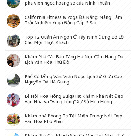
phá viên ngọc hoang sơ của Ninh Thuận
California Fitness & Yoga Đà Nẵng: Nâng Tầm
Trải Nghiệm Yoga Đẳng Cấp 5 Sao
Top 12 Quán Ăn Ngon Ở Tây Ninh Đừng Bỏ Lỡ
Cho Mọi Thực Khách
Khám Phá Các Bảo Tàng Hà Nội: Cẩm Nang Du
Lịch Văn Hóa Thủ Đô
Phố Cổ Đồng Văn: Viên Ngọc Lịch Sử Giữa Cao
Nguyên Đá Hà Giang
Lễ Hội Hoa Hồng Bulgaria: Khám Phá Nét Đẹp
Văn Hóa Và “Vàng Lỏng” Xứ Sở Hoa Hồng
Khám phá Phong Tục Tết Miền Trung: Nét Đẹp
Văn Hóa Khó Phai
Khám Phá Các Khách Sạn Cà Mau Tốt Nhất: Từ