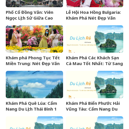
Phố Cổ Đồng Văn: Viên
Lễ Hội Hoa Hồng Bulgaria:
Ngọc Lịch Sử Giữa Cao
Khám Phá Nét Đẹp Văn
Nguyên Đá Hà Giang
Hóa Và “Vàng Lỏng” Xứ Sở
Hoa Hồng
Khám phá Phong Tục Tết
Khám Phá Các Khách Sạn
Miền Trung: Nét Đẹp Văn
Cà Mau Tốt Nhất: Từ Sang
Hóa Khó Phai
Trọng Đến Bình Dân
Khám Phá Quê Lúa: Cẩm
Khám Phá Biển Phước Hải
Nang Du Lịch Thái Bình 1
Vũng Tàu: Cẩm Nang Du
Ngày Trọn Vẹn
Lịch Từ A-Z