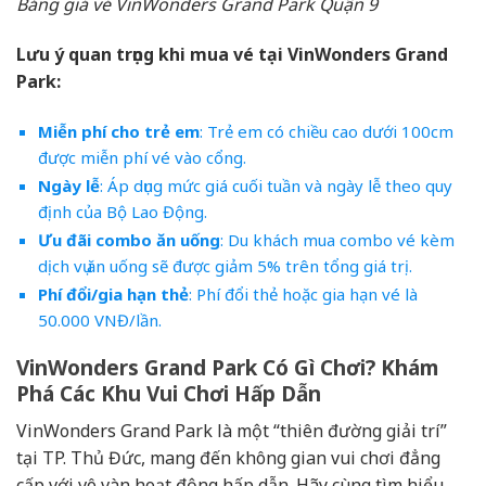
Bảng giá vé VinWonders Grand Park Quận 9
Lưu ý quan trọng khi mua vé tại VinWonders Grand
Park:
Miễn phí cho trẻ em
: Trẻ em có chiều cao dưới 100cm
được miễn phí vé vào cổng.
Ngày lễ
: Áp dụng mức giá cuối tuần và ngày lễ theo quy
định của Bộ Lao Động.
Ưu đãi combo ăn uống
: Du khách mua combo vé kèm
dịch vụ ăn uống sẽ được giảm 5% trên tổng giá trị.
Phí đổi/gia hạn thẻ
: Phí đổi thẻ hoặc gia hạn vé là
50.000 VNĐ/lần.
VinWonders Grand Park Có Gì Chơi? Khám
Phá Các Khu Vui Chơi Hấp Dẫn
VinWonders Grand Park là một “thiên đường giải trí”
tại TP. Thủ Đức, mang đến không gian vui chơi đẳng
cấp với vô vàn hoạt động hấp dẫn. Hãy cùng tìm hiểu