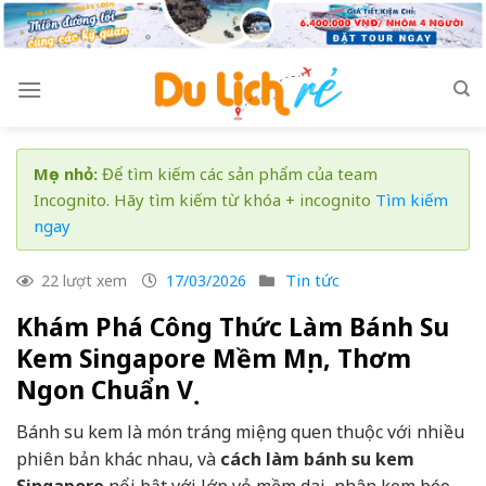
Skip
to
content
Mẹo nhỏ:
Để tìm kiếm các sản phẩm của team
Incognito. Hãy tìm kiếm từ khóa + incognito
Tìm kiếm
ngay
Tin tức
22 lượt xem
17/03/2026
Khám Phá Công Thức Làm Bánh Su
Kem Singapore Mềm Mịn, Thơm
Ngon Chuẩn Vị
Bánh su kem là món tráng miệng quen thuộc với nhiều
phiên bản khác nhau, và
cách làm bánh su kem
Singapore
nổi bật với lớp vỏ mềm dai, nhân kem béo