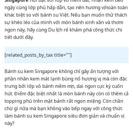
ngậy cùng lớp phủ hấp dẫn, tạo nên hương vị hoàn toàn
khác biệt so với bánh su Việt. Nếu bạn muốn thử thách
sự khéo léo của mình với món bánh xinh xắn và thơm
ngon này, hãy cùng Du lịch rẻ khám phá công thức chi
tiết dưới đây.
[related_posts_by_tax title=""]
Bánh su kem Singapore không chỉ gây ấn tượng với
phần nhân kem mát lạnh bùng nổ hương vị, mà còn đặc
trưng bởi lớp vỏ bánh mềm mịn, dai ngon cực kỳ cuốn
hút. Điểm đặc biệt nhất là món bánh này còn có thêm cả
topping phủ trên mặt bánh rất ngon miệng. Còn chần
chừ gì nữa mà bạn không vào bếp ngay với công thức
làm bánh su kem Singapore siêu đơn giản và chuẩn vị
này?