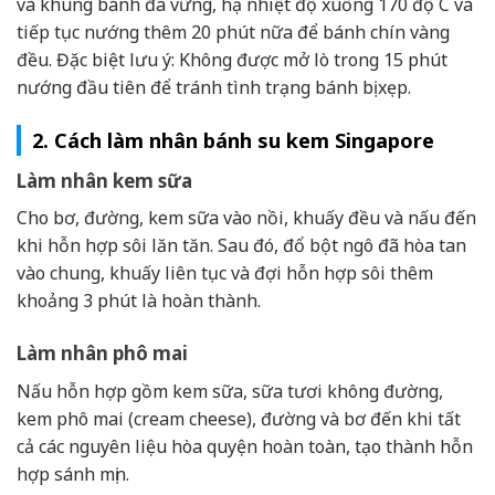
và khung bánh đã vững, hạ nhiệt độ xuống 170 độ C và
tiếp tục nướng thêm 20 phút nữa để bánh chín vàng
đều. Đặc biệt lưu ý: Không được mở lò trong 15 phút
nướng đầu tiên để tránh tình trạng bánh bị xẹp.
2. Cách làm nhân bánh su kem Singapore
Làm nhân kem sữa
Cho bơ, đường, kem sữa vào nồi, khuấy đều và nấu đến
khi hỗn hợp sôi lăn tăn. Sau đó, đổ bột ngô đã hòa tan
vào chung, khuấy liên tục và đợi hỗn hợp sôi thêm
khoảng 3 phút là hoàn thành.
Làm nhân phô mai
Nấu hỗn hợp gồm kem sữa, sữa tươi không đường,
kem phô mai (cream cheese), đường và bơ đến khi tất
cả các nguyên liệu hòa quyện hoàn toàn, tạo thành hỗn
hợp sánh mịn.