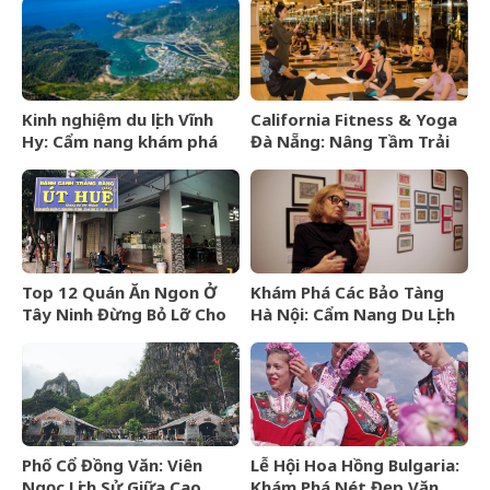
Kinh nghiệm du lịch Vĩnh
California Fitness & Yoga
Hy: Cẩm nang khám phá
Đà Nẵng: Nâng Tầm Trải
viên ngọc hoang sơ của
Nghiệm Yoga Đẳng Cấp 5
Ninh Thuận
Sao
Top 12 Quán Ăn Ngon Ở
Khám Phá Các Bảo Tàng
Tây Ninh Đừng Bỏ Lỡ Cho
Hà Nội: Cẩm Nang Du Lịch
Mọi Thực Khách
Văn Hóa Thủ Đô
Phố Cổ Đồng Văn: Viên
Lễ Hội Hoa Hồng Bulgaria:
Ngọc Lịch Sử Giữa Cao
Khám Phá Nét Đẹp Văn