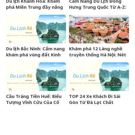
Du lịch Khánh Hòa: Khám
Cẩm Nang Du Lịch Đông
phá Miền Trung đầy nắng
Hưng Trung Quốc Từ A-Z:
gió và những điểm đến
Kinh Nghiệm, Chi Phí & Lịch
hấp dẫn
Trình Chi Tiết
Du lịch Bắc Ninh: Cẩm nang
Khám phá 12 Làng nghề
khám phá vùng đất Kinh
truyền thống Hà Nội: Nét
Bắc văn hiến
đẹp văn hóa nghìn năm
Cầu Tràng Tiền Huế: Biểu
TOP 24 Xe Khách Đi Sài
Tượng Vĩnh Cửu Của Cố
Gòn Từ Đà Lạt Chất
Đô Bên Dòng Sông Hương
Lượng Cao, Uy Tín Nhất
07/2026