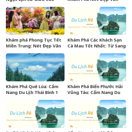
Nguyên Đá Hà Giang
Hóa Và “Vàng Lỏng” Xứ Sở
Hoa Hồng
Khám phá Phong Tục Tết
Khám Phá Các Khách Sạn
Miền Trung: Nét Đẹp Văn
Cà Mau Tốt Nhất: Từ Sang
Hóa Khó Phai
Trọng Đến Bình Dân
Khám Phá Quê Lúa: Cẩm
Khám Phá Biển Phước Hải
Nang Du Lịch Thái Bình 1
Vũng Tàu: Cẩm Nang Du
Ngày Trọn Vẹn
Lịch Từ A-Z