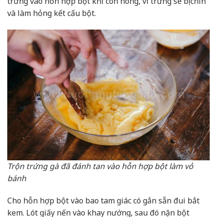
trứng vào hỗn hợp bột khi còn nóng, vì trứng sẽ bị chín
và làm hỏng kết cấu bột.
Trộn trứng gà đã đánh tan vào hỗn hợp bột làm vỏ
bánh
Cho hỗn hợp bột vào bao tam giác có gắn sẵn đui bắt
kem. Lót giấy nến vào khay nướng, sau đó nặn bột