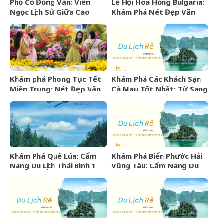
Phố Cổ Đồng Văn: Viên
Lễ Hội Hoa Hồng Bulgaria:
Ngọc Lịch Sử Giữa Cao
Khám Phá Nét Đẹp Văn
Nguyên Đá Hà Giang
Hóa Và “Vàng Lỏng” Xứ Sở
Hoa Hồng
Khám phá Phong Tục Tết
Khám Phá Các Khách Sạn
Miền Trung: Nét Đẹp Văn
Cà Mau Tốt Nhất: Từ Sang
Hóa Khó Phai
Trọng Đến Bình Dân
Khám Phá Quê Lúa: Cẩm
Khám Phá Biển Phước Hải
Nang Du Lịch Thái Bình 1
Vũng Tàu: Cẩm Nang Du
Ngày Trọn Vẹn
Lịch Từ A-Z