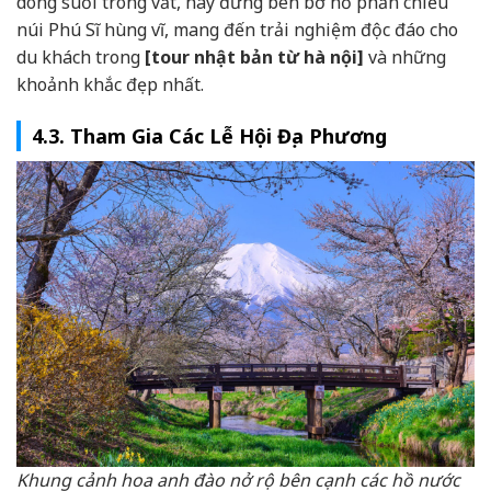
dòng suối trong vắt, hay đứng bên bờ hồ phản chiếu
núi Phú Sĩ hùng vĩ, mang đến trải nghiệm độc đáo cho
du khách trong
[tour nhật bản từ hà nội]
và những
khoảnh khắc đẹp nhất.
4.3. Tham Gia Các Lễ Hội Địa Phương
Khung cảnh hoa anh đào nở rộ bên cạnh các hồ nước