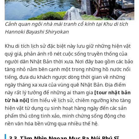
Cảnh quan ngôi nhà mái tranh cổ kính tại Khu di tích
Hannoki Bayashi Shiryokan
Khu di tích lịch sử đặc biệt này lưu giữ những hiện vật
quý giá, phản ánh rõ nét cuộc sống truyền thống của
người dân Nhật Bản thời xưa. Nơi đây bao gồm các bảo
tàng nhỏ nằm bên cạnh một trong những hồ nước nổi
tiếng, đưa du khách ngược dòng thời gian về những
ngày tháng xa xưa của vùng quê Nhật Bản. Địa điểm
này rất lý tưởng để những ai tham gia
[tour nhật bản
từ hà nội]
tìm hiểu về lịch sử, chiêm ngưỡng kho tàng
hiện vật từ dụng cụ sinh hoạt hàng ngày đến các sản
phẩm thủ công tinh xảo, minh chứng sống động cho
nền văn hóa bền vững qua nhiều thế hệ.
3.3. Tầm Nhìn Ngoạn Mục Ra Núi Phú Sĩ