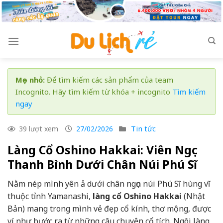
Skip
to
content
Mẹo nhỏ:
Để tìm kiếm các sản phẩm của team
Incognito. Hãy tìm kiếm từ khóa + incognito
Tìm kiếm
ngay
Tin tức
39 lượt xem
27/02/2026
Làng Cổ Oshino Hakkai: Viên Ngọc
Thanh Bình Dưới Chân Núi Phú Sĩ
Nằm nép mình yên ả dưới chân ngọn núi Phú Sĩ hùng vĩ
thuộc tỉnh Yamanashi,
làng cổ Oshino Hakkai
(Nhật
Bản) mang trong mình vẻ đẹp cổ kính, thơ mộng, được
ví như bước ra từ những câu chuyện cổ tích. Ngôi làng