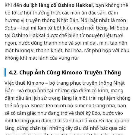
Khi đến
du lịch làng cổ Oshino Hakkai
, bạn không thể
bỏ lỡ cơ hội thưởng thức các món ăn đặc sản, đậm
hương vị truyền thống Nhật Bản. Nổi bật nhất là món
Soba
– loại mì làm từ bột kiều mạch nổi tiếng. Mì Soba
tại Oshino Hakkai được chế biến từ nguyên liệu tươi
ngon, nước dùng thanh nhẹ và sợi mì dai, mịn, tạo nên
một hương vị thanh khiết, hài hòa, rất phù hợp với bầu
không khí mát lành của vùng núi.
4.2. Chụp Ảnh Cùng Kimono Truyền Thống
Việc thuê Kimono – bộ trang phục truyền thống Nhật
Bản – và chụp ảnh tại những địa điểm cổ kính, mang
đậm dấu ấn lịch sử trong làng là một trải nghiệm không
thể bỏ qua. Khoác lên mình bộ kimono trang nhã, bạn
sẽ có cảm giác như đang trở về thời kỳ Edo, bước vào
một không gian đậm chất văn hóa cổ xưa. Đi dạo quanh
làng, dừng chân tại những cây cầu đá nhỏ bắc qua các