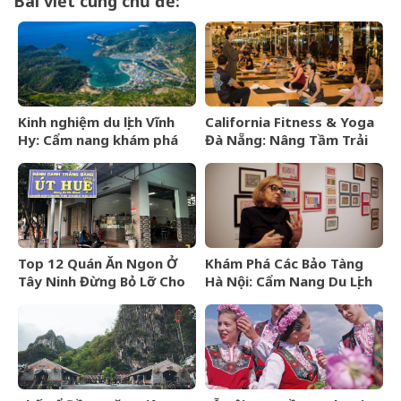
Bài viết cùng chủ đề:
Kinh nghiệm du lịch Vĩnh
California Fitness & Yoga
Hy: Cẩm nang khám phá
Đà Nẵng: Nâng Tầm Trải
viên ngọc hoang sơ của
Nghiệm Yoga Đẳng Cấp 5
Ninh Thuận
Sao
Top 12 Quán Ăn Ngon Ở
Khám Phá Các Bảo Tàng
Tây Ninh Đừng Bỏ Lỡ Cho
Hà Nội: Cẩm Nang Du Lịch
Mọi Thực Khách
Văn Hóa Thủ Đô