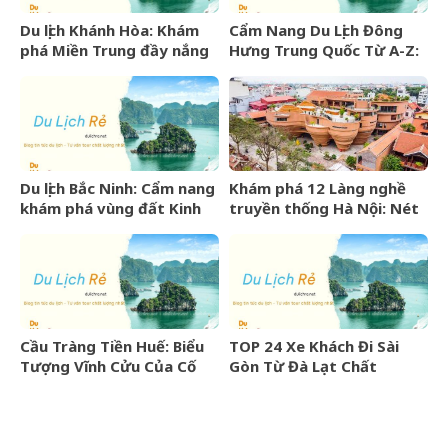
Du lịch Khánh Hòa: Khám
Cẩm Nang Du Lịch Đông
phá Miền Trung đầy nắng
Hưng Trung Quốc Từ A-Z:
gió và những điểm đến
Kinh Nghiệm, Chi Phí & Lịch
hấp dẫn
Trình Chi Tiết
Du lịch Bắc Ninh: Cẩm nang
Khám phá 12 Làng nghề
khám phá vùng đất Kinh
truyền thống Hà Nội: Nét
Bắc văn hiến
đẹp văn hóa nghìn năm
Cầu Tràng Tiền Huế: Biểu
TOP 24 Xe Khách Đi Sài
Tượng Vĩnh Cửu Của Cố
Gòn Từ Đà Lạt Chất
Đô Bên Dòng Sông Hương
Lượng Cao, Uy Tín Nhất
07/2026