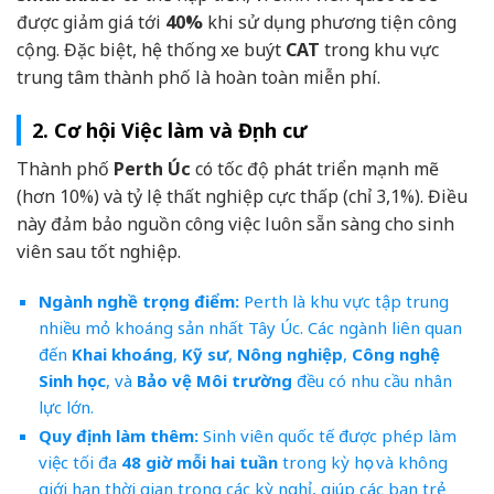
được giảm giá tới
40%
khi sử dụng phương tiện công
cộng. Đặc biệt, hệ thống xe buýt
CAT
trong khu vực
trung tâm thành phố là hoàn toàn miễn phí.
2. Cơ hội Việc làm và Định cư
Thành phố
Perth Úc
có tốc độ phát triển mạnh mẽ
(hơn 10%) và tỷ lệ thất nghiệp cực thấp (chỉ 3,1%). Điều
này đảm bảo nguồn công việc luôn sẵn sàng cho sinh
viên sau tốt nghiệp.
Ngành nghề trọng điểm:
Perth là khu vực tập trung
nhiều mỏ khoáng sản nhất Tây Úc. Các ngành liên quan
đến
Khai khoáng
,
Kỹ sư
,
Nông nghiệp
,
Công nghệ
Sinh học
, và
Bảo vệ Môi trường
đều có nhu cầu nhân
lực lớn.
Quy định làm thêm:
Sinh viên quốc tế được phép làm
việc tối đa
48 giờ mỗi hai tuần
trong kỳ học và không
giới hạn thời gian trong các kỳ nghỉ, giúp các bạn trẻ