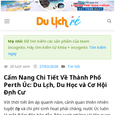
Skip
to
content
Mẹo nhỏ:
Để tìm kiếm các sản phẩm của team
Incognito. Hãy tìm kiếm từ khóa + incognito
Tìm kiếm
ngay
Tin tức
28 lượt xem
27/02/2026
Cẩm Nang Chi Tiết Về Thành Phố
Perth Úc: Du Lịch, Du Học và Cơ Hội
Định Cư
Với thời tiết ấm áp quanh năm, cảnh quan thiên nhiên
tuyệt đẹp và chi phí sinh hoạt phải chăng, nước Úc luôn
là một điểm đến hấp dẫn. Bên cạnh những cái tên quen