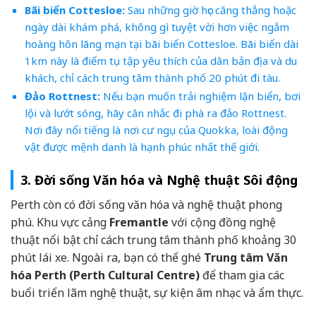
Bãi biển Cottesloe:
Sau những giờ học căng thẳng hoặc
ngày dài khám phá, không gì tuyệt vời hơn việc ngắm
hoàng hôn lãng mạn tại bãi biển Cottesloe. Bãi biển dài
1km này là điểm tụ tập yêu thích của dân bản địa và du
khách, chỉ cách trung tâm thành phố 20 phút đi tàu.
Đảo Rottnest:
Nếu bạn muốn trải nghiệm lặn biển, bơi
lội và lướt sóng, hãy cân nhắc đi phà ra đảo Rottnest.
Nơi đây nổi tiếng là nơi cư ngụ của Quokka, loài động
vật được mệnh danh là hạnh phúc nhất thế giới.
3. Đời sống Văn hóa và Nghệ thuật Sôi động
Perth còn có đời sống văn hóa và nghệ thuật phong
phú. Khu vực cảng
Fremantle
với cộng đồng nghệ
thuật nổi bật chỉ cách trung tâm thành phố khoảng 30
phút lái xe. Ngoài ra, bạn có thể ghé
Trung tâm Văn
hóa Perth (Perth Cultural Centre)
để tham gia các
buổi triển lãm nghệ thuật, sự kiện âm nhạc và ẩm thực.