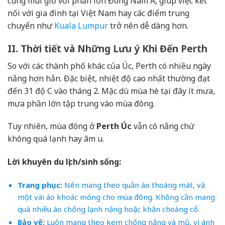
cùng múi giờ với phần lớn Đông Nam Á, giúp việc kết
nối với gia đình tại Việt Nam hay các điểm trung
chuyển như
Kuala Lumpur
trở nên dễ dàng hơn.
II. Thời tiết và Những Lưu ý Khi Đến Perth
So với các thành phố khác của Úc, Perth có nhiều ngày
nắng hơn hẳn. Đặc biệt, nhiệt độ cao nhất thường đạt
đến 31 độ C vào tháng 2. Mặc dù mùa hè tại đây ít mưa,
mưa phần lớn tập trung vào mùa đông.
Tuy nhiên, mùa đông ở
Perth Úc
vẫn có nắng chứ
không quá lạnh hay âm u.
Lời khuyên du lịch/sinh sống:
Trang phục:
Nên mang theo quần áo thoáng mát, và
một vài áo khoác mỏng cho mùa đông. Không cần mang
quá nhiều áo chống lạnh nặng hoặc khăn choàng cổ.
Bảo vệ:
Luôn mang theo kem chống nắng và mũ, vì ánh