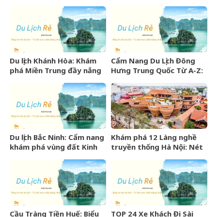
Ngày Trọn Vẹn
Lịch Từ A-Z
Du lịch Khánh Hòa: Khám
Cẩm Nang Du Lịch Đông
phá Miền Trung đầy nắng
Hưng Trung Quốc Từ A-Z:
gió và những điểm đến
Kinh Nghiệm, Chi Phí & Lịch
hấp dẫn
Trình Chi Tiết
Du lịch Bắc Ninh: Cẩm nang
Khám phá 12 Làng nghề
khám phá vùng đất Kinh
truyền thống Hà Nội: Nét
Bắc văn hiến
đẹp văn hóa nghìn năm
Cầu Tràng Tiền Huế: Biểu
TOP 24 Xe Khách Đi Sài