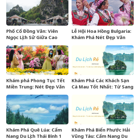
Phố Cổ Đồng Văn: Viên
Lễ Hội Hoa Hồng Bulgaria:
Ngọc Lịch Sử Giữa Cao
Khám Phá Nét Đẹp Văn
Nguyên Đá Hà Giang
Hóa Và “Vàng Lỏng” Xứ Sở
Hoa Hồng
Khám phá Phong Tục Tết
Khám Phá Các Khách Sạn
Miền Trung: Nét Đẹp Văn
Cà Mau Tốt Nhất: Từ Sang
Hóa Khó Phai
Trọng Đến Bình Dân
Khám Phá Quê Lúa: Cẩm
Khám Phá Biển Phước Hải
Nang Du Lịch Thái Bình 1
Vũng Tàu: Cẩm Nang Du