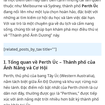
thuộc như Melbourne và Sydney, thành phố
Perth Úc
đang nổi lên như một lựa chọn hoàn hảo, đặc biệt với
những ai tìm kiếm cơ hội du học và làm việc dài hạn.
Với vai trò là một chuyên gia về du lịch và cẩm nang
sống, chúng tôi sẽ giúp bạn khám phá mọi điều thú vị
về “Thành phố Ánh Dương” này.
[related_posts_by_tax title=""]
I. Tổng quan về Perth Úc – Thành phố của
Ánh Nắng và Cơ Hội
Perth, thủ phủ của bang Tây Úc (Western Australia),
nằm tách biệt giữa Ấn Độ Dương và khu vực rừng núi
hẻo lánh. Đặc điểm nổi bật nhất của Perth chính là cư
dân nơi đây, thường được gọi là “Perthies,” được tiếp
xúc với ánh nắng mặt trời nhiều hơn bất kỳ thành phố
nào khác tại Úc.