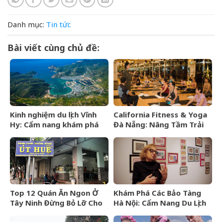
Danh mục:
Tin tức
Bài viết cùng chủ đề:
Kinh nghiệm du lịch Vĩnh
California Fitness & Yoga
Hy: Cẩm nang khám phá
Đà Nẵng: Nâng Tầm Trải
viên ngọc hoang sơ của
Nghiệm Yoga Đẳng Cấp 5
Ninh Thuận
Sao
Top 12 Quán Ăn Ngon Ở
Khám Phá Các Bảo Tàng
Tây Ninh Đừng Bỏ Lỡ Cho
Hà Nội: Cẩm Nang Du Lịch
Mọi Thực Khách
Văn Hóa Thủ Đô