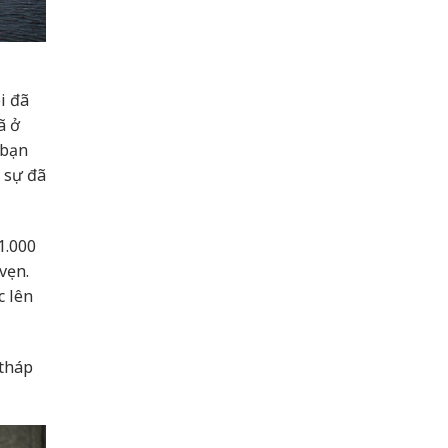
i đã
ã ở
 bạn
 sự đã
1.000
vẹn.
c lên
 tháp