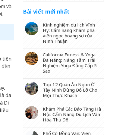
om và
Bài viết mới nhất
i.
Kinh nghiệm du lịch Vĩnh
Hy: Cẩm nang khám phá
viên ngọc hoang sơ của
Ninh Thuận
California Fitness & Yoga
 tiền
Đà Nẵng: Nâng Tầm Trải
Nghiệm Yoga Đẳng Cấp 5
i đền
Sao
Top 12 Quán Ăn Ngon Ở
ay,
Tây Ninh Đừng Bỏ Lỡ Cho
à địa
Mọi Thực Khách
à Di
Khám Phá Các Bảo Tàng Hà
điều
Nội: Cẩm Nang Du Lịch Văn
Hóa Thủ Đô
Phố Cổ Đồng Văn: Viên