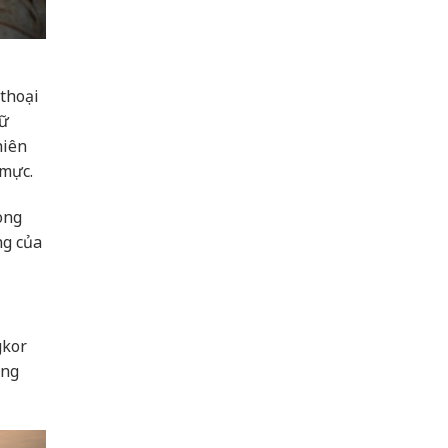
 thoại
nữ
hiên
 mực.
ong
ng của
gkor
ong