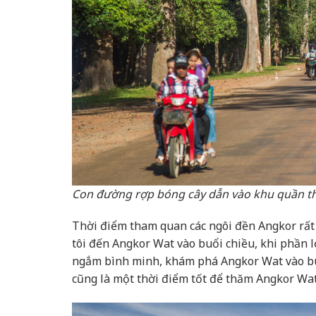
Con đường rợp bóng cây dẫn vào khu quần t
Thời điểm tham quan các ngôi đền Angkor rất 
tôi đến Angkor Wat vào buổi chiều, khi phần 
ngắm bình minh, khám phá Angkor Wat vào buổi
cũng là một thời điểm tốt để thăm Angkor W