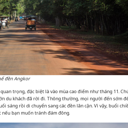
hể đền Angkor
quan trọng, đặc biệt là vào mùa cao điểm như tháng 11. Ch
lớn du khách đã rời đi. Thông thường, mọi người đến sớm đ
 sáng rồi di chuyển sang các đền lân cận. Vì vậy, buổi chi
at nếu bạn muốn tránh đám đông.